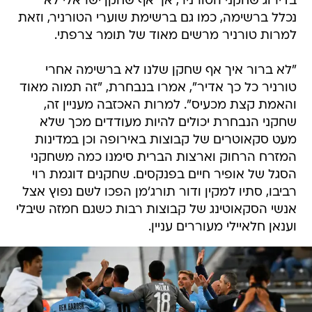
בדירוג שחקני הטורניר, אך אף שחקן ישראלי לא
נכלל ברשימה, כמו גם ברשימת שוערי הטורניר, וזאת
למרות טורניר מרשים מאוד של תומר צרפתי.
"לא ברור איך אף שחקן שלנו לא ברשימה אחרי
טורניר כל כך אדיר", אמרו בנבחרת, "זה תמוה מאוד
והאמת קצת מכעיס". למרות האכזבה מעניין זה,
שחקני הנבחרת יכולים להיות מעודדים מכך שלא
מעט סקאוטרים של קבוצות באירופה וכן במדינות
המזרח הרחוק וארצות הברית סימנו כמה משחקני
הסגל של אופיר חיים בפנקסים. שחקנים דוגמת רוי
רביבו, סתיו למקין ודור תורג'מן הפכו לשם נפוץ אצל
אנשי הסקאוטינג של קבוצות רבות כשגם חמזה שיבלי
וענאן חלאיילי מעוררים עניין.