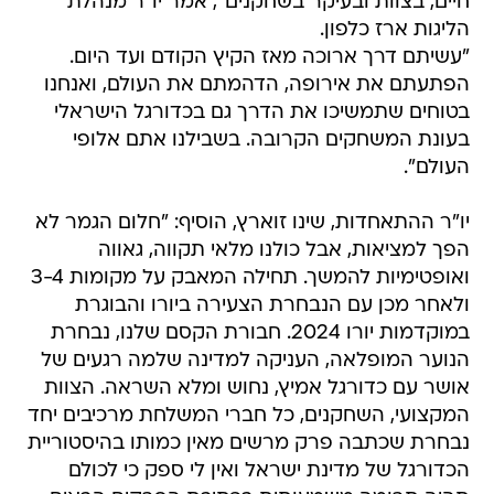
חיים, בצוות ובעיקר בשחקנים", אמר יו"ר מנהלת
הליגות ארז כלפון.
"עשיתם דרך ארוכה מאז הקיץ הקודם ועד היום.
הפתעתם את אירופה, הדהמתם את העולם, ואנחנו
בטוחים שתמשיכו את הדרך גם בכדורגל הישראלי
בעונת המשחקים הקרובה. בשבילנו אתם אלופי
העולם".
יו"ר ההתאחדות, שינו זוארץ, הוסיף: "חלום הגמר לא
הפך למציאות, אבל כולנו מלאי תקווה, גאווה
ואופטימיות להמשך. תחילה המאבק על מקומות 3-4
ולאחר מכן עם הנבחרת הצעירה ביורו והבוגרת
במוקדמות יורו 2024. חבורת הקסם שלנו, נבחרת
הנוער המופלאה, העניקה למדינה שלמה רגעים של
אושר עם כדורגל אמיץ, נחוש ומלא השראה. הצוות
המקצועי, השחקנים, כל חברי המשלחת מרכיבים יחד
נבחרת שכתבה פרק מרשים מאין כמותו בהיסטוריית
הכדורגל של מדינת ישראל ואין לי ספק כי לכולם