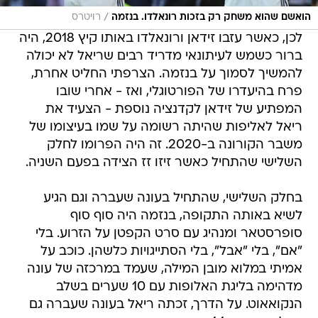
/
הואשם שהוא משחק רק בזכות רונאלדו. בנזמה
רויטרס
לכן, כאשר עזבו זידאן ורונאלדו באותו קיץ 2018, היה
ברור כשמש לעיתונאי מדריד רבים שריאל לא יכולה
להמשיך לסמוך על בנזמה. הצרפתי החליט אחרת,
פרח בהיעדרו של הפורטוגלי, ואז - אחרי שובו
המפתיע של זידאן לקדנציה נוספת - הצעיד את
ריאל לאליפות שהיתה רשומה על שמו בעיצומו של
משבר הקורונה ב-2020. זה היה הפרומו לחלק
השלישי שהתחיל כאשר זיזו זז הצידה בפעם השניה.
בחלק השלישי, שהתחיל בעונה שעברה וגם הגיע
לשיא באותה התקופה, בנזמה היה סוף סוף
סופרסטאר ומנהיג עם סרט הקפטן על הזרוע. בלי
"אם", בלי "אבל", בלי הסתייגויות כלשהן. כוכב על
אמיתי במלוא מובן המילה, שעמד במרכזה של עונה
מדהימה בליגת האלופות עם 10 שערים בשלב
הנקואאוט. על הדרך, זכתה ריאל בעונה שעברה גם