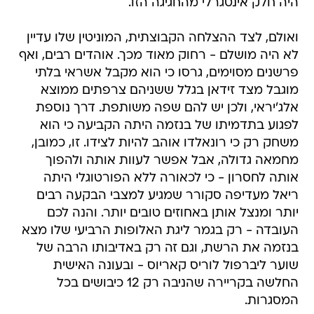
היה חלק אינטגרלי מהחגיגה הזו.
ואולם, לצד ההצלחה הקבוצתית, המוניטין שלו עדיין
לא היה מושלם - רחוק מאוד מכך. אוהדים רבים, ואף
פרשנים מסוימים, גרסו כי הוא מקבל אשראי בלתי
מוגבל מצד זידאן בגלל ששניהם צרפתים ממוצא
אלג'יראי, ולכן יש להם שפה משותפת. דרך נוספת
לפגוע בתדמיתו של בנזמה היתה הקביעה כי הוא
משחק רק כי רונאלדו אוהב להיות לצידו. זו, כמובן,
מחמאה גדולה, אבל אפשר לעוות אותה ולהפוך
אותה לחסרון - כי לכאורה ללא הפורטוגלי היתה
ריאל מעדיפה סקורר שמגיע למצבי הבקעה רבים
יותר ומנצל אותן באחוזים טובים יותר. והנה לכם
העובדה - רק בגמר ליגת האלופות הרביעי שלו מצא
בנזמה את הרשת, וגם זה רק באדיבותו הרבה של
שוער ליברפול לוריס קאריוס - ובעונה האישית
החלשה בקריירה שהניבה רק 12 כיבושים בכל
המסגרות.