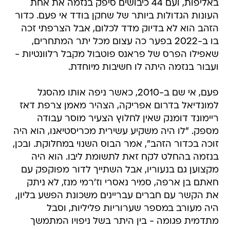
באליפות, ועם 44 כיבושים סיפק בנזמה את אחת
העונות הגדולות ביותר של שחקן בודד אי פעם. כדור
הזהב הוא לא בדיוק מדד לכלום, אבל הצרפתי זכה
בו ב-2022 בפער כה עצום מכל יתר המתחרים,
שאפילו הפרס של פראנס פוטבול מקבל רלוונטיות -
ועבור בנזמה היתה לו חשיבות מיוחדת.
פעם, אי שם ב-2010, כאשר ניפה אותו מהסגל
למונדיאל בדרום אפריקה, הצהיר מאמן צרפת דאז
ריימונד דומנק שאין לחלוץ הצעיר מוסר עבודה
מספק. "לו היה משקיע עשירית מכריסטיאנו, הוא היה
זוכה בכדור הזהב", אמר הבוס השנוי במחלוקת. ובכן,
בנזמה בהחלט לקח זאת לתשומת ליבו. הוא היה
מקצוען גם בנעוריו, אבל השתייך לדור מפוקפק עם
חאתם בן ארפה, סמיר נאסרי וז'רמי מנז, לא ניתק
את הקשר עם חברים עבריינים משכונת הפשע בליון,
היה מעורב במספר שערוריות פליליות, וסבל
מתדמית פגומה - בין היתר בשל ניפויו המתמשך