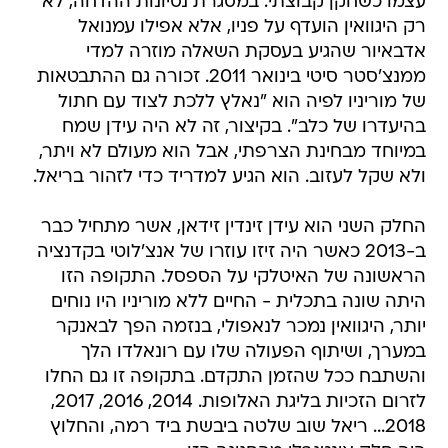
עצמו כשחקן קבוצתי. במסגרת נסיונות ההדחה, לא
רק היגוואין הועדף על פניו, אלא אפילו עמנואל
אדבאיור שהגיע בעסקת השאלה מוזרה למדי
ממנצ'סטר סיטי בינואר 2011. זכורה גם ההתבטאות
של מוריניו לפיה הוא "נאלץ ללכת לצוד עם חתול
בהיעדרו של כלב". בקיצור, זה לא היה עידן שמח
במיוחד מבחינת הצרפתי, אבל הוא מעולם לא ויתר,
ולא שקל לעזוב. הוא הגיע למדריד כדי לזהור בריאל.
החלק השני הוא עידן זינדין זידאן, אשר מתחיל כבר
ב-2013 כאשר היה זיזו עוזרו של אנצ'לוטי בקדנציה
הראשונה של האיטלקי על הספסל. התקופה הזו
היתה שונה בתכלית - החיים ללא מוריניו היו נוחים
יותר, היגוואין נמכר לנאפולי, בנזמה הפך לבאנקר
במערך, ושיתוף הפעולה שלו עם רונאלדו הלך
והשתבח ככל שהזמן התקדם. בתקופה זו גם החלו
לזרום הזכיות בליגת האלופות. 2014, 2016, 2017,
2018... ריאל שוב שלטה ביבשת ביד רמה, והחלוץ