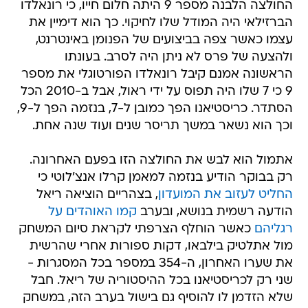
החולצה הלבנה מספר 9 היתה חלום חייו, כי רונאלדו
הברזילאי היה המודל שלו לחיקוי. כך הוא דימיין את
עצמו כאשר צפה בביצועים של הפנומן באינטרנט,
ולהצעה של פרס לא ניתן היה לסרב. בעונתו
הראשונה אמנם קיבל רונאלדו הפורטוגלי את מספר
9 כי 7 שלו היה תפוס על ידי ראול, אבל ב-2010 הכל
הסתדר. כריסטיאנו הפך כמובן ל-7, בנזמה הפך ל-9,
וכך הוא נשאר במשך תריסר שנים ועוד שנה אחת.
אתמול הוא לבש את החולצה הזו בפעם האחרונה.
רק בבוקר הודיע בנזמה למאמן קרלו אנצ'לוטי כי
החליט לעזוב את המועדון
, בצהריים הוציאה ריאל
הודעה רשמית בנושא, ובערב
קמו האוהדים על
רגליהם
כאשר הוחלף הצרפתי לקראת סיום המשחק
מול אתלטיק בילבאו, דקות ספורות אחרי שהרשית
את שערו האחרון, ה-354 במספר בכל המסגרות -
שני רק לכריסטיאנו בכל ההיסטוריה של ריאל. חבל
שלא הזדמן לו להוסיף גם בישול בערב הזה, במשחק