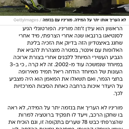
/
לא העריך אותו יתר על המידה. מוריניו עם בנזמה
GettyImages
הראשון הוא עידן ז'וזה מוריניו. הפורטוגלי הגיע
לסנטיאגו ברנבאו שנה אחרי הצרפתי, מיד אחרי
שחגג באיצטדיון הזה בדיוק את הזכיה בליגת
האלופות עם אינטר, במטרה מוצהרת להביא את
הגביע העשירי המיוחל ללבנים אחרי בצורת ארוכה
במיוחד שנמשכה עוד מ-2002. זה לא קרה , כי ב-3
העונות של המיוחד הודחה ריאל תמיד מאירופה
בחצי הגמר, ואם תשאלו את המאמן הוא היה מצביע
על היעדר איכות ברחבה כאחת הסיבות המרכזיות
לכך.
מוריניו לא העריך את בנזמה יתר על המידה, לא ראה
בו שחקן הרכב, וייעד לו תפקיד ברוטציה למרות
שהצרפתי כבש 78 שערים בתקופה זו, וגם הוכיח את