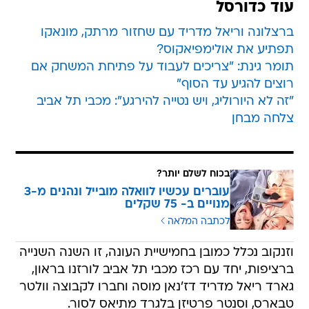
עוד כדורסל
ברצלונה וריאל מדריד עם שחזור מרתק, מונאקו
תפתיע את אולימפיאקוס?
תומר גינת: "צריכים לעבוד על פתיחת המשחק אם
רוצים להגיע עד הסוף"
"זה לא היורוליג, ויש נטייה להירגע": מכבי תל אביב
צלחה מבחן
בכוח לשלם יותר?
עוברים עכשיו לוואלה מובייל ונהנים מ-3
מנויים ב- 75 שקלים
לכתבה המלאה
וזנקוב נכלל כמובן בחמישיית העונה, זו השנה השנייה
ברציפות, יחד עם רכז מכבי תל אביב לורזנו בראון,
גארד ריאל מדריד דז'נאן מוסה וחברו לקבוצה וולטר
טבארס, וסנטר פרטיזן בלגרד מתיאס לסור.