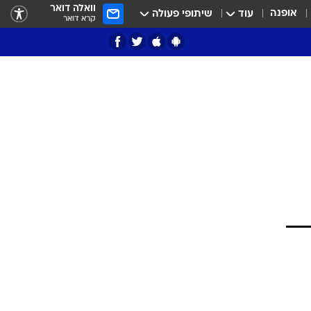
וואלה דואר
אופנה
עוד
שיתופי פעולה
קרא דואר
ציון 3
דאבל דריבל
י