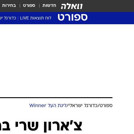
חדשות
ספורט
בחירות
ספורט
לוח תוצאות LIVE
כדורגל יש
ליגת העל Winner
סטט' ליגת
גביע המדי
גביע הטוט
שגרירים
נבחרות י
ליגה לאומ
ליגה א'
ספורט
/
כדורגל ישראלי
/
ליגת העל Winner
צ'ארון שרי ב