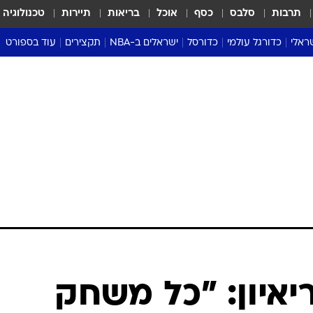
תרבות
סלבס
כסף
אוכל
בריאות
תיירות
טכנולוגיה
ראלי
כדורגל עולמי
כדורסל
ישראלים ב-NBA
תקצירים
עוד בספורט
ליגה אנגלית
ליגת העל
דני אבדיה
מונדיאל 2026
 העל
ליגה ספרדית
דאבל דריבל
NBA
נה
ליגה איטלקית
יורוליג וכדורסל אירופי
טבלאות
ו
ליגה גרמנית
ליגה לאומית
פודקאסטים
ליגה צרפתית
נבחרות ישראל בכדורסל
מסכמים מחזור
שראל
ליגת האלופות
כדורסל נשים
אבא של שבת
ית
הליגה האירופית
מעל הטבעת
דרום אמריקה
סערה בממלכה
טניס
טראש טוק
ספורט אמריקא
ריאיון: "כל משחק
פוקר