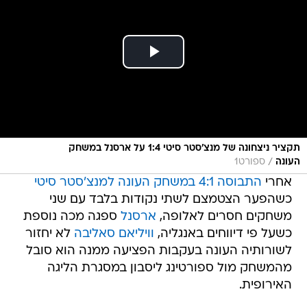
תקציר ניצחונה של מנצ'סטר סיטי 1:4 על ארסנל במשחק
/
העונה
ספורט1
אחרי
התבוסה 4:1 במשחק העונה למנצ'סטר סיטי
כשהפער הצטמצם לשתי נקודות בלבד עם שני
משחקים חסרים לאלופה,
ארסנל
ספגה מכה נוספת
כשעל פי דיווחים באנגליה,
וויליאם סאליבה
לא יחזור
לשורותיה העונה בעקבות הפציעה ממנה הוא סובל
מהמשחק מול ספורטינג ליסבון במסגרת הליגה
האירופית.