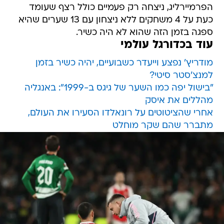
הפרמיירליג, ניצחה רק פעמיים כולל רצף שעומד
כעת על 4 משחקים ללא ניצחון עם 13 שערים שהיא
ספגה בזמן הזה שהוא לא היה כשיר.
עוד בכדורגל עולמי
מודריץ' נפצע וייעדר כשבועיים, יהיה כשיר בזמן
למנצ'סטר סיטי?
"בישול יפה כמו השער של גיגס ב-1999": באנגליה
מהללים את איסק
אחרי שהציטוטים על רונאלדו הסעירו את העולם,
מתברר שהם שקר מוחלט