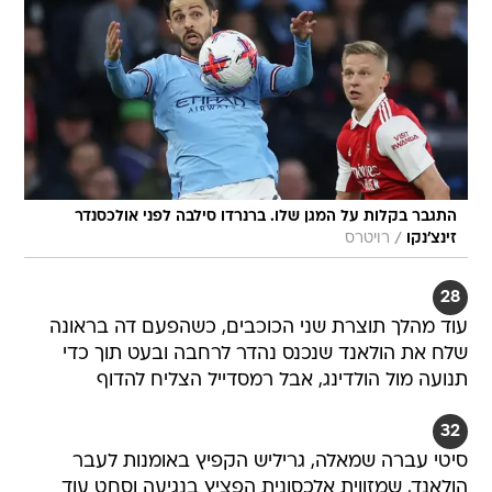
התגבר בקלות על המגן שלו. ברנרדו סילבה לפני אולכסנדר
/
זינצ'נקו
רויטרס
28
עוד מהלך תוצרת שני הכוכבים, כשהפעם דה בראונה
שלח את הולאנד שנכנס נהדר לרחבה ובעט תוך כדי
תנועה מול הולדינג, אבל רמסדייל הצליח להדוף
32
סיטי עברה שמאלה, גריליש הקפיץ באומנות לעבר
הולאנד, שמזווית אלכסונית הפציץ בנגיעה וסחט עוד