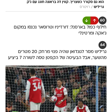
הוא גם סקורר כשצריך. קווין דה בראונה חוגג עם ג'ק
/
גריליש
רויטרס
60
חילוף כפול בארסנל: ז'ורז'יניו וטרוסאר נכנסו במקום
ג'אקה ומרטינלי
64
גריליש מסר לגונדואן שהיה פנוי מרחק 20 מטרים
מהשער, אבל הבעיטה של הקפטן טסה לשורה 7 ביציע