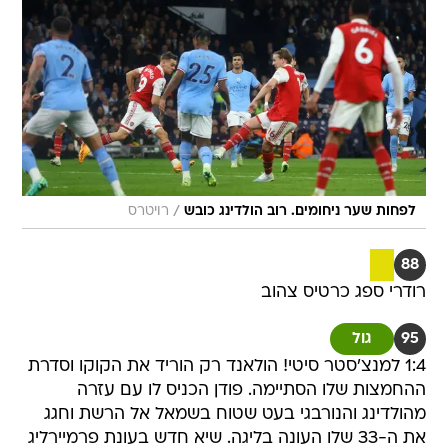
/
לפחות שער ניחומים. רוב הולדינג כובש
רויטרס
88
רודרי ספג כרטיס צהוב
95
גול
1:4 למנצ'סטר סיטי! הולאנד רק הוריד את הקוקו וסדרת
ההחמצות שלו הסתיימה. פודן הכניס לו עם עזרה
מהולדינג והנורבגי בעט שטוח בשמאל אל הרשת וחגג
את ה-33 שלו העונה בליגה. שיא חדש בעונת פרמיירליג