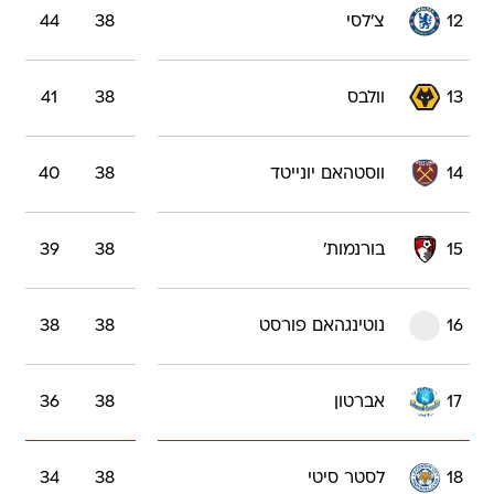
12
צ'לסי
38
44
13
וולבס
38
41
14
ווסטהאם יונייטד
38
40
15
בורנמות'
38
39
16
נוטינגהאם פורסט
38
38
17
אברטון
38
36
18
לסטר סיטי
38
34