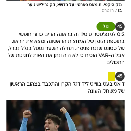
נזק היקפי. תומאס פארטיי על הדשא, ג'ק גריליש גוער
/
בו
רויטרס
45
גול
0:2 למנצ'סטר סיטי! דה בראונה הרים כדור חופשי
בתוספת הזמן של המחצית הראשונה ומצא את הראש
של סטונס שנגח פנימה. תחילה השער נפסל בגלל נבדל,
אבל ה-VAR הוכיח כי לא היה ונתן את האות לחגיגות של
התכולים
45
דיאס בעט בווייט ליד דגל הקרן והתכבד בצהוב הראשון
של משחק העונה