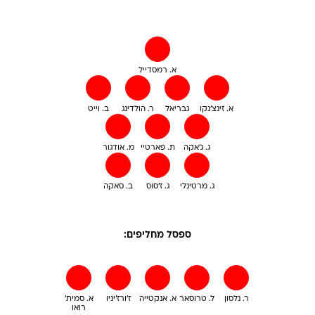
א. רמסדייל
א. זינצ'נקו
גבריאל
ר. הולדינג
ב. וייט
ג. ג'אקה
ת. פארטיי
מ. אודגור
ג. מרטינלי
ג. ז'סוס
ב. סאקה
ספסל מחליפים:
ר. נלסון
ל. טרוסאר
א. אנקטייה
ז'ורז'יניו
א. סמית'
רואו