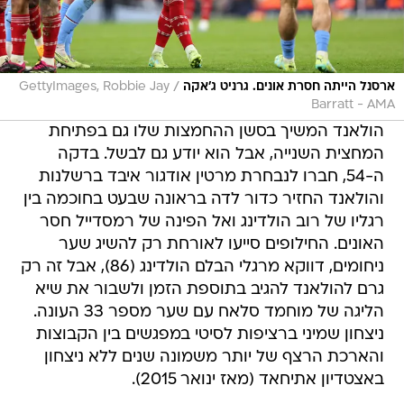
/
ארסנל הייתה חסרת אונים. גרניט ג'אקה
GettyImages, Robbie Jay
Barratt - AMA
הולאנד המשיך בסשן ההחמצות שלו גם בפתיחת
המחצית השנייה, אבל הוא יודע גם לבשל. בדקה
ה-54, חברו לנבחרת מרטין אודגור איבד ברשלנות
והולאנד החזיר כדור לדה בראונה שבעט בחוכמה בין
רגליו של רוב הולדינג ואל הפינה של רמסדייל חסר
האונים. החילופים סייעו לאורחת רק להשיג שער
ניחומים, דווקא מרגלי הבלם הולדינג (86), אבל זה רק
גרם להולאנד להגיב בתוספת הזמן ולשבור את שיא
הליגה של מוחמד סלאח עם שער מספר 33 העונה.
ניצחון שמיני ברציפות לסיטי במפגשים בין הקבוצות
והארכת הרצף של יותר משמונה שנים ללא ניצחון
באצטדיון אתיחאד (מאז ינואר 2015).