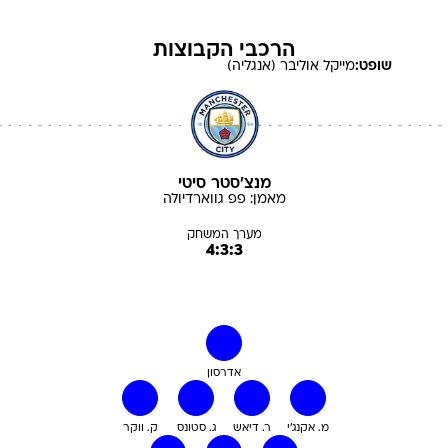
הרכבי הקבוצות
שופט:
מייקל
אוליבר (אנגליה)
מנצ'סטר סיטי
מאמן:
פפ
גווארדיולה
מערך המשחק
4:3:3
אדרסון
מ. אקנג'י
ר. דיאש
ג. סטונס
ק. ווקר