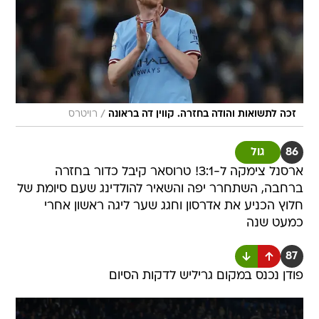
/
זכה לתשואות והודה בחזרה. קווין דה בראונה
רויטרס
86
גול
ארסנל צימקה ל-3:1! טרוסאר קיבל כדור בחזרה
ברחבה, השתחרר יפה והשאיר להולדינג שעם סיומת של
חלוץ הכניע את אדרסון וחגג שער ליגה ראשון אחרי
כמעט שנה
87
פודן נכנס במקום גריליש לדקות הסיום