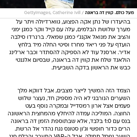
/
מעל כולם. קווין דה בראונה
GettyImages, Catherine Ivill
בהיעדרו של נתן אקה הפצוע, גווארדיולה ויתר על
מערך שלושת הבלמים, עלה עם קייל ווקר כמגן ימני
והציב את מנואל אקנג'י כמגן שמאלי. ברנרדו סילבה
הועדף על פני ריאד מחרז וסיטי החלה מיד בלחץ
אדיר. ארסנל עוד לא הספיקה להסתדר וכבר ארלינג
הולאנד שלח את קווין דה בראונה, שבסיום אלגנטי
כבש את הראשון בדקה השביעית.
הצמד הזה המשיך לייצר מצבים, אבל דווקא מלך
השערים הנורבגי לא היה מספיק חד, נעצר שלוש
פעמים אצל ארון רמסדייל ובמקרה נוסף בעט
החוצה. המוליכה עמדה להיחלץ מהמחצית הראשונה
בנס עם 1:0 בלבד, אלא שבתוספת הזמן דה בראונה
הרים כדור חופשי וג'ון סטונס נגח נהדר אל הרשת.
השער נפסל תחילה, אבל ה-VAR התערב והבלם חגג