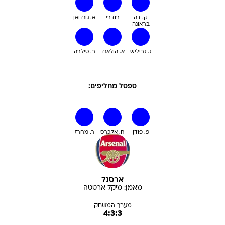
ק. דה
רודרי
א. גונדואן
בראונה
ג. גריליש
א. הולאנד
ב. סילבה
ספסל מחליפים:
פ. פודן
ח. אלברס
ר. מחרז
ארסנל
מאמן:
מיקל
ארטטה
מערך המשחק
4:3:3