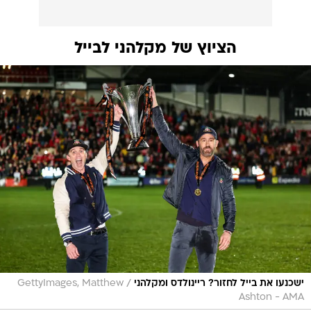
הציוץ של מקלהני לבייל
/
ישכנעו את בייל לחזור? ריינולדס ומקלהני
GettyImages, Matthew
Ashton - AMA