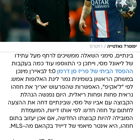
/
יפוטר? גאלטייה
רויטרס
בינתיים, סימני השאלה ממשיכים לרחף מעל עתידו
של ליאונל מסי, וייתכן כי התווספו עוד כמה בעקבות
ההפסד הביתי של פריז סן ז'רמן
1:0 לבאיירן מינכן
במשחק הראשון בשמינית גמר ליגת האלופות אמש.
לפי "ל'אקיפ", האפשרות שהפרעוש יאריך את חוזהו
נראית פחות ופחות ריאלית. היום נפגשה הנהלת
הקבוצה עם אביו של מסי, שבינתיים דחה את ההצעה
לחתום על חוזה חדש. לפי אותו דיווח, המועמדת
המובילה להיות קבוצתו החדשה, אם אכן יעזוב בתום
חוזהו, היא אינטר מיאמי של דייויד בקהאם מה-MLS.