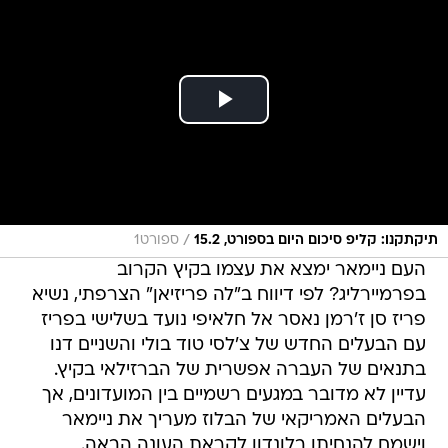
/
תיקתקנו: קליפ סיכום היום בספורט, 15.2
ספורט1
העם ניימאר ימצא את עצמו בקיץ הקרוב
בפרמיירליג? לפי דיווח ב"לה פריזיאן" הצרפתי, נשיא
פריז סן ז'רמן נאסר אל חלאיפי נועד בשלישי בפריז
עם הבעלים החדש של צ'לסי טוד בולי והשניים דנו
בתנאים של העברה אפשרית של הברזילאי בקיץ.
עדיין לא מדובר במגעים רשמיים בין המועדונים, אך
הבעלים האמריקאי של הבלוז מעריך את ניימאר
וישמח להנחיתו בלונדון לקראת העונה הבאה.