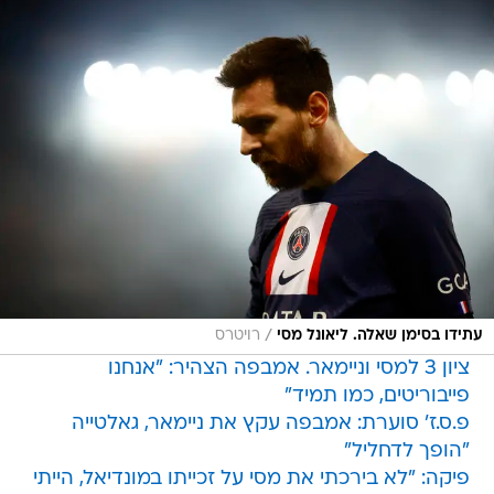
/
עתידו בסימן שאלה. ליאונל מסי
רויטרס
ציון 3 למסי וניימאר. אמבפה הצהיר: "אנחנו
פייבוריטים, כמו תמיד"
פ.ס.ז' סוערת: אמבפה עקץ את ניימאר, גאלטייה
"הופך לדחליל"
פיקה: "לא בירכתי את מסי על זכייתו במונדיאל, הייתי