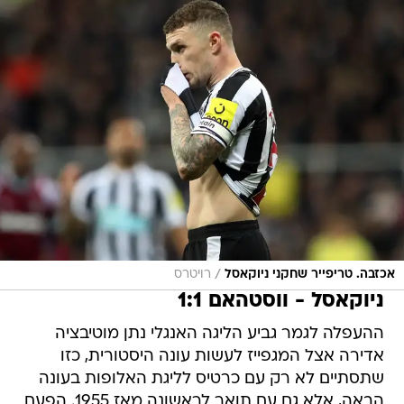
/
אכזבה. טריפייר שחקני ניוקאסל
רויטרס
ניוקאסל - ווסטהאם 1:1
ההעפלה לגמר גביע הליגה האנגלי נתן מוטיבציה
אדירה אצל המגפייז לעשות עונה היסטורית, כזו
שתסתיים לא רק עם כרטיס לליגת האלופות בעונה
הבאה, אלא גם עם תואר לראשונה מאז 1955. הפעם