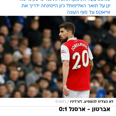
יגן על תואר האליפות? ג'ון הייטינחה ידריך את
אייאקס עד סוף העונה
/
לא הצליח להשפיע. ז'ורז'יניו
רויטרס
אברטון - ארסנל 0:1