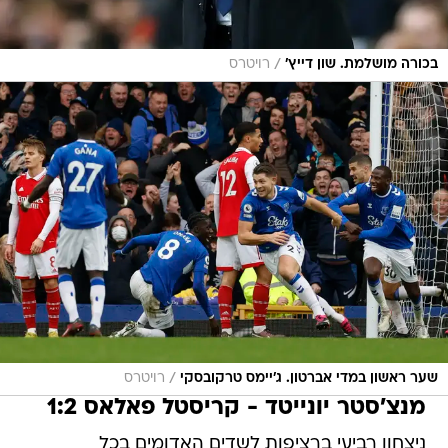
/
בכורה מושלמת. שון דייץ'
רויטרס
/
שער ראשון במדי אברטון. ג'יימס טרקובסקי
רויטרס
מנצ'סטר יונייטד - קריסטל פאלאס 1:2
ניצחון רביעי ברציפות לשדים האדומים בכל