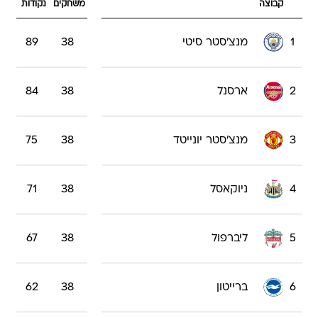
קבוצה
משחקים
נקודות
1
מנצ'סטר סיטי
38
89
2
ארסנל
38
84
3
מנצ'סטר יונייטד
38
75
4
ניוקאסל
38
71
5
ליברפול
38
67
6
ברייטון
38
62