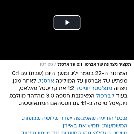
/
תקציר ניצחונה של אברטון 0:1 על ארסנל
ספורט1
המחזור ה-22 בפמרייליג נמשך היום (שבת) עם 0:1
מפתיע של אברטון על המוליכה
ארסנל
. לאחר מכן,
ניצחה
מנצ'סטר יונייטד
1:2 את קריסטל פאלאס,
בעוד
ליברפול
המאכזבת חטפה 3:0 מהדהד מוולבס.
ניוקאסל סיימה ב-1:1 עם ווסטהאם המתאוששת.
פ.ס.ז' הודיעה שאמבפה ייעדר שלושה שבועות.
המשמעות: יחמיץ את באיירן
טוויסט בעלילה: נוקו החשדות נגד מייסון גרינווד