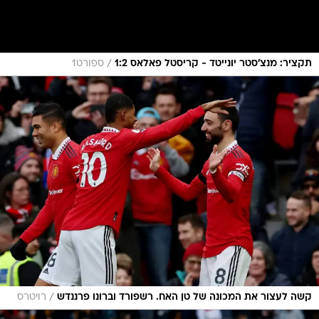
/
תקציר: מנצ'סטר יונייטד - קריסטל פאלאס 1:2
ספורט1
/
קשה לעצור את המכונה של טן האח. רשפורד וברונו פרננדש
רויטרס