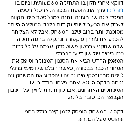
דווקא אחרי חלון בו התחזקה משמעותית וביום בו
ז'ורז'יניו
ערך את הופעת הבכורה, ארסנל רשמה
הפסד ליגה שני העונה ונתנה למנצ'סטר סיטי תקווה
לצמק את הפער לשתי נקודות בלבד. המוליכה הייתה
מסוכנת יותר ברוב שלבי המשחק, אבל לא הצליחה
להכניע את ג'ורדן פיקפורד ונתקלה בהגנה חזקה
שבה שחקני אברטון פשוט זרקו עצמם על כל כדור,
כמו בימים של שון דייץ' בברנלי.
המאמן החדש הביא את הסגנון המבוקר וסיפק את
הסחורה כבר בבכורה, כאשר הבלם שלו מימי ברנלי
ג'יימס טרקובסקי היה גם זה שהכריע את המשחק עם
נגיחה בדקה ה-60. אחרי ניצחון בודד ב-12
המשחקים האחרונים, אברטון חוזרת לחייך על חשבון
הקבוצה הכי טובה בליגה.
דקה 7: המשחק הופסק לזמן קצר בגלל רחפן
שהוטס מעל המגרש.