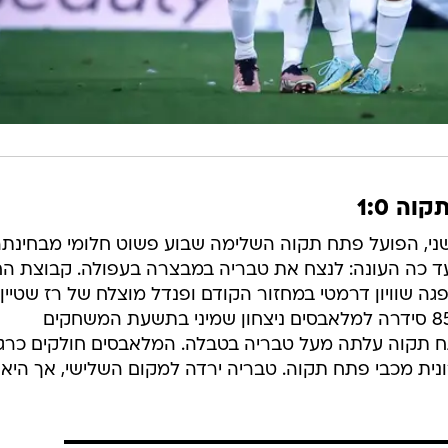
ה 1:0
 שני, הפועל פתח תקוה השלימה שבוע פשוט חלומי מבחינת
כה העונה: לנצח את טבריה במבצרה בעפולה. קבוצת הח
ה שוויון דרמטי במחזור הקודם ופנדל מוצלח של רז שטיין
אחרי הכשלה על עוז פרץ בדקה ה-85 סידרה למלאבסים ניצחון שמיני בתשעת המשחקים
 תקוה עלתה מעל טבריה בטבלה. המלאבסים חולקים כרג
נית מכבי פתח תקוה. טבריה ירדה למקום השלישי, אך היא