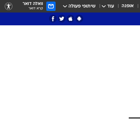
וואלה דואר
אופנה
עוד
שיתופי פעולה
קרא דואר
ציון 3
דאבל דריבל
י