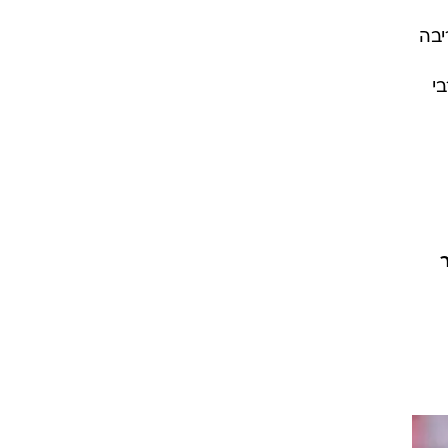
יבה
י
ר