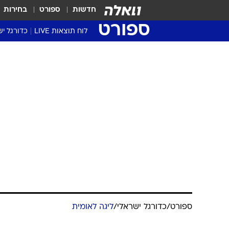
חדשות
ספורט
בחירות
ספורט
לוח תוצאות LIVE
כדורגל יש
ליגת העל Winner
סטט' ליגת
גביע המדי
גביע הטוט
שגרירים
נבחרות י
ליגה לאומ
ליגה א'
ספורט
/
כדורגל ישראלי
/
ליגה לאומית