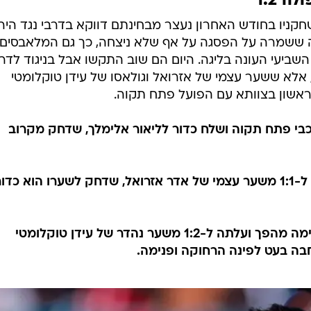
 1:2
חקניו בחודש האחרון נעצר מבחינתם דווקא בדרבי נגד היר
ה ששמרה על הפסגה על אף שלא ניצחה, כך גם המלאבסים
ביעי העונה בליגה. היום הם שוב התקשו אבל בניגוד לדרב
 אלא ששער עצמי של אזרואל וגולאסו של עידן טוקלומטי
אשון בצוותא עם הפועל פתח תקוה.
גנת מכבי פתח תקוה ושלח כדור לליאור אלימלך, שדחק מקרוב
דקה 77: גול! מכבי פתח תקוה חזרה ל-1:1 משער עצמי של אדר אזרואל, שדחק לשערו הוא כדו
דקה 85: גול! מכבי פתח תקוה השלימה מהפך ועלתה ל-1:2 משער נהדר של עידן טוקלומטי
ה בעט לפינה הרחוקה ופנימה.