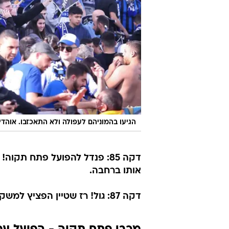
הגיעו בהמוניהם לעפולה ולא התאכזבו. אוהד
דקה 85: פנדל להפועל פתח תק
אותו ברחבה.
דקה 87: גול! רז שטיין הפציץ למשקוף ופנימה. הפועל פתח תקוה עלתה ל-0:1 קריטי בטבריה.