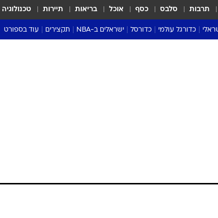
תרבות
סלבס
כסף
אוכל
בריאות
תיירות
טכנולוגיה
ראלי
כדורגל עולמי
כדורסל
ישראלים ב-NBA
תקצירים
עוד בספורט
ליגה אנגלית
ליגת העל
דני אבדיה
מונדיאל 2026
 העל
ליגה ספרדית
דאבל דריבל
NBA
נה
ליגה איטלקית
יורוליג וכדורסל אירופי
טבלאות
ו
ליגה גרמנית
ליגה לאומית
פודקאסטים
ליגה צרפתית
נבחרות ישראל בכדורסל
מסכמים מחזור
שראל
ליגת האלופות
כדורסל נשים
אבא של שבת
ית
הליגה האירופית
מעל הטבעת
דרום אמריקה
סערה בממלכה
טניס
טראש טוק
ספורט אמריקא
פוקר