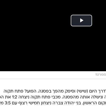
ספורט1
ית יצא לדרך היום (שישי) וסיפק מהפך בפסגה. הפועל פתח תקוה
הלוהטת ניצחה 0:1 אצל עירוני טבריה ונישלה אותה מהפסגה
עפולה ונצמדה ליריבתה העירונית במק