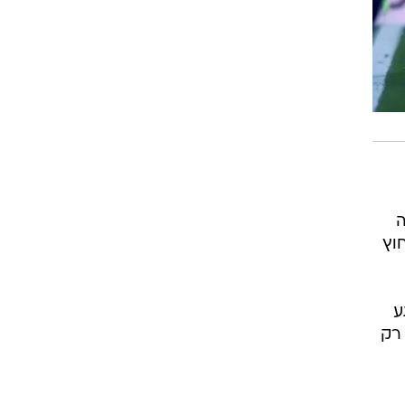
ה
וץ
ע
 רק