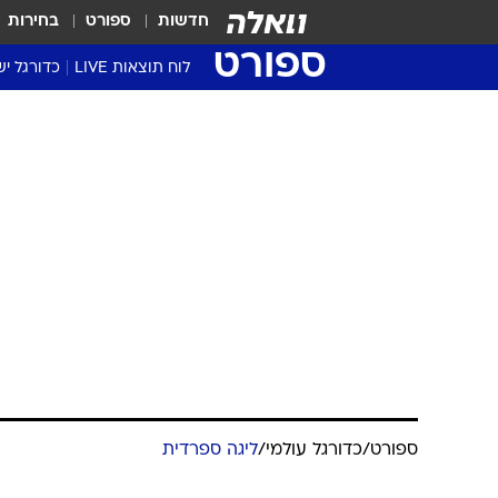
חדשות
ספורט
בחירות
ספורט
לוח תוצאות LIVE
כדורגל יש
ליגת העל Winner
סטט' ליגת
גביע המדי
גביע הטוט
שגרירים
נבחרות י
ליגה לאומ
ליגה א'
ספורט
/
כדורגל עולמי
/
ליגה ספרדית