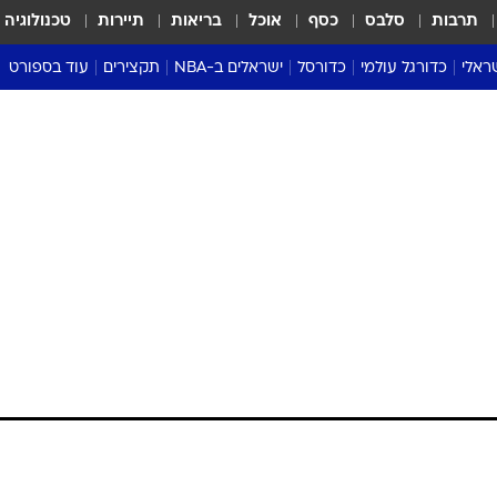
תרבות
סלבס
כסף
אוכל
בריאות
תיירות
טכנולוגיה
ראלי
כדורגל עולמי
כדורסל
ישראלים ב-NBA
תקצירים
עוד בספורט
ליגה אנגלית
ליגת העל
דני אבדיה
מונדיאל 2026
 העל
ליגה ספרדית
דאבל דריבל
NBA
נה
ליגה איטלקית
יורוליג וכדורסל אירופי
טבלאות
ו
ליגה גרמנית
ליגה לאומית
פודקאסטים
ליגה צרפתית
נבחרות ישראל בכדורסל
מסכמים מחזור
שראל
ליגת האלופות
כדורסל נשים
אבא של שבת
ית
הליגה האירופית
מעל הטבעת
דרום אמריקה
סערה בממלכה
טניס
טראש טוק
ספורט אמריקא
פוקר