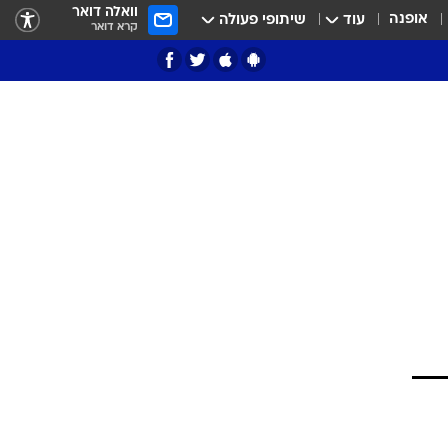
וואלה דואר
אופנה
עוד
שיתופי פעולה
קרא דואר
ציון 3
דאבל דריבל
י