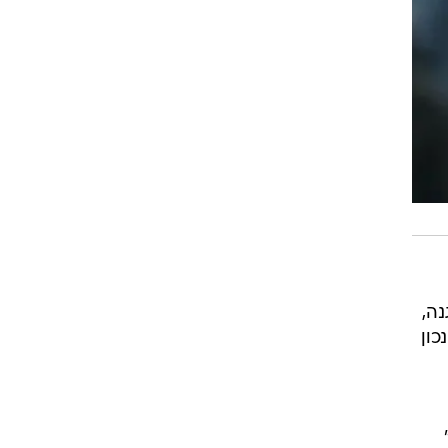
ה,
כון