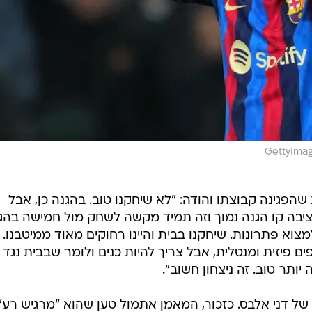
GettyImag
שהפגינה קבוצתו והודה: "לא שיחקנו טוב. בהגנה כן, אבל
בה קו הגנה נמוך וזה תמיד מקשה לשחק מול חמישה בהגנ
וא פתרונות. שיחקנו בבית והיינו רחוקים מאוד ממיטבנו. נ
ים פיזית ומנטלית, אבל צריך להיות כנים ולומר שבבית נגד
ותר טוב. זה ניצחון חשוב".
של דני אלבס. כזכור, המאמן אתמול טען שהוא "מרגיש רע"