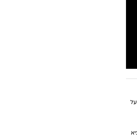
רוגבי וקריקט
גולף
ביליארד
תקצירים
על
יא