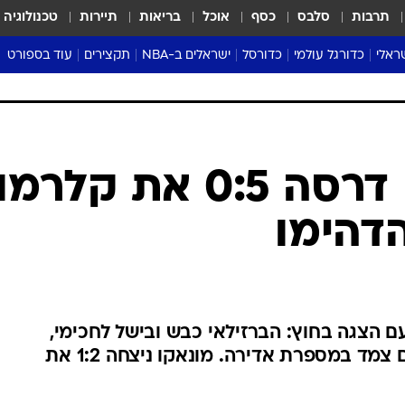
תרבות
סלבס
כסף
אוכל
בריאות
תיירות
טכנולוגיה
ראלי
כדורגל עולמי
כדורסל
ישראלים ב-NBA
תקצירים
עוד בספורט
ליגה אנגלית
ליגת העל
דני אבדיה
מונדיאל 2026
 העל
ליגה ספרדית
דאבל דריבל
NBA
נה
ליגה איטלקית
יורוליג וכדורסל אירופי
טבלאות
ו
ליגה גרמנית
ליגה לאומית
פודקאסטים
ליגה צרפתית
נבחרות ישראל בכדורסל
מסכמים מחזור
שראל
ליגת האלופות
כדורסל נשים
אבא של שבת
ית
הליגה האירופית
מעל הטבעת
דרום אמריקה
סערה בממלכה
טניס
טראש טוק
ספורט אמריקא
פריז סן ז'רמן דרסה 0:5 את קלר
פוקר