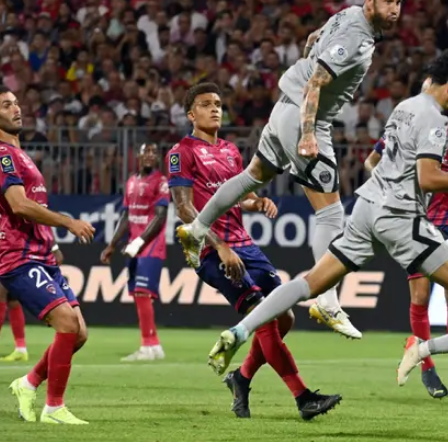
ז סן ז'רמן! מסי הוביל מתפרצת ומסר שמאלה לניימאר, שהעביר את זה
 שדהר לתוך הרחבה ושחרר טיל לחיבורים.