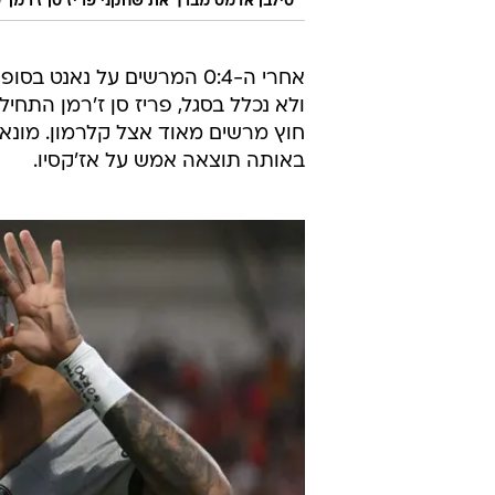
/
סילבן אדמס מברך את שחקני פריז סן ז'רמן
אחרי ה-0:4 המרשים על נא
ולא נכלל בסגל, פריז סן ז'רמן התח
באותה תוצאה אמש על אז'קסיו.