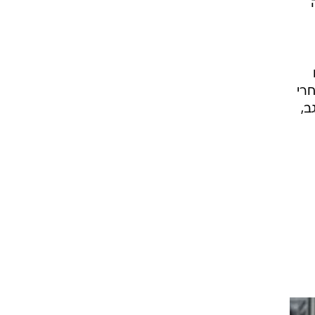
וט
חרי
ב,