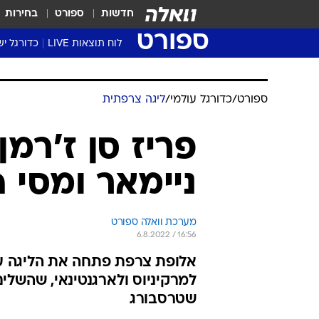
חדשות
ספורט
בחירות
ספורט
לוח תוצאות LIVE
כדורגל יש
ליגת העל Winner
סטט' ליגת
גביע המדי
גביע הטוט
שגרירים
נבחרות י
ליגה לאומ
ליגה א'
ספורט
/
כדורגל עולמי
/
ליגה צרפתית