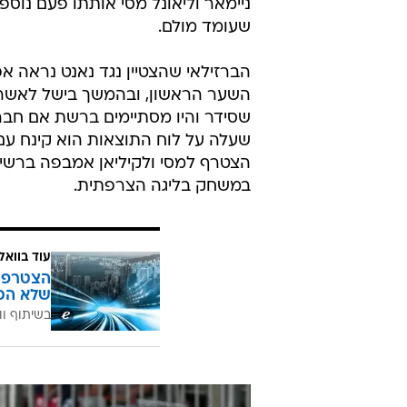
/
שני הכובשים חוגגים. ניימאר וחכימי
EK/AFP
קלרמון - פריז סן ז'רמן 5:0
זה אמנם מוקדם מאוד להסיק מסקנות
לפי התצוגות בסופר קאפ בבלומפילד ו
בעונה הזו. אלופת צרפת סיפקה קו
ניימאר וליאונל מסי אותתו פעם נוס
שעומד מולם.
הברזילאי שהצטיין נגד נאנט נראה 
השער הראשון, ובהמשך בישל לאשרף 
שסידר והיו מסתיימים ברשת אם חבריו
שעלה על לוח התוצאות הוא קינח עם
הצטרף למסי ולקיליאן אמבפה ברשי
במשחק בליגה הצרפתית.