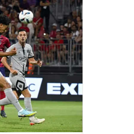
לקורה הימנית.
דקה 26: גול, 0:2 לפרי
באלכסון לאגף השני, שם פרץ חכימי