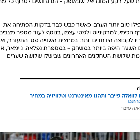
GettyImages, JEAN-PHILIPPE KSIAZ
, בטח לנוכח היריבה שהתייצבה הערב ממול, אבל אם לשפ
הערב - פריז סן ז'רמן צריכה להדאיג מאוד את יריבותיה
נצרט נוסף והביסה ללא תנאי את המארחת החלשה, כאשר
פת שעל רקע המונדיאל שבאופק - הם נחושים לטרוף כל מה
אפילו טוב יותר הערב, כאשר כבש כבר בדקות הפתיחה את
חכימי, למרקיניוס ולמסי עצמו, בנוסף לעוד מספר מצבים
 לקבוצה היו חדים יותר. במחצית השנייה מסי התעורר, וא
 השער היפה ביותר במשחק - במספרת נפלאה. ניימאר, אג
מת שלושת השחקנים האחרונים שבישלו שלושה שערים