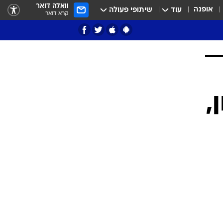
וואלה דואר
אופנה
עוד
שיתופי פעולה
קרא דואר
ציון 3
דאבל דריבל
י
מון,