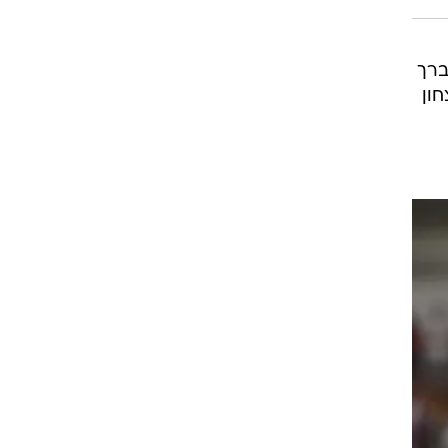
רוגבי וקריקט
גולף
ביליארד
תקצירים
ברך
חון