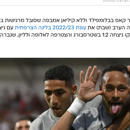
קבוצת קומטק
נט בסופר קאפ בבלומפילד וללא קיליאן אמבפה שסובל מרגישות ב
ילה הערב (שבת) את
עונת 2022/23 בליגה הצרפתית
עם ניצ
חוץ מרשים מאוד אצל קלרמון. מונאקו ניצחה 1:2 בשטרסבורג והצטרפה לאלופה ולליון, שגברה