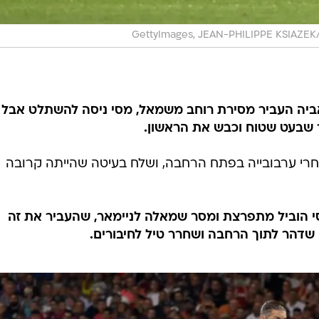
GettyImages, JEAN-PHILIPPE KSIAZEK
סן ז'רמן! סראביה העביר מסירת רוחב משמאל, מסי ניסה להשתלט אבל
 שבעט שטוח וכבש את הראשון.
דור אחרי ערבובייה בפתח הרחבה, ושלח בעיטה שהייתה קרובה