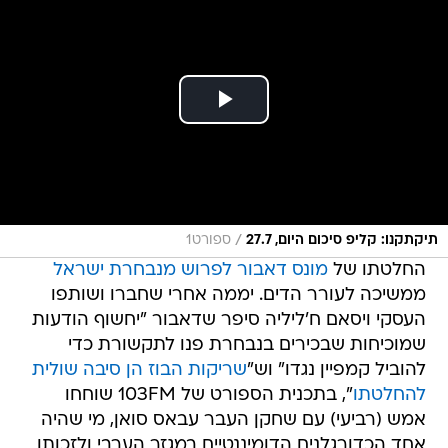
/
תיקתקנו: קליפ סיכום היום, 27.7
ספורט1
החלטתו של
מונס דאבור לפרוש מנבחרת ישראל
ממשיכה לעורר הדים. יממה אחרי שחברו ושותפו
העסקי ויסאם ח'ליליה סיפר שדאבור "יחשוף הודעות
שמוכיחות שבכירים בנבחרת פנו לתקשורת כדי
להוביל קמפיין נגדו" וש"
שריקות הבוז הן סיבה שולית
להחלטתו
", בתכנית הספורט של 103FM שוחחו
אמש (רביעי) עם שחקן העבר עבאס סואן, מי שהיה
אחד הכדורגלנים הדומיננטיים במגזר הערבי ולזכותו