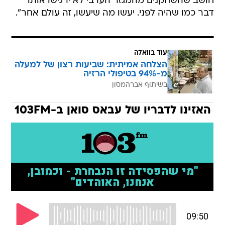
חושב שהשחקנים מהמגזר הערבי לא ירגישו אותו
דבר כמו שהיה לפני. יעשו מה שיעשו, זה עולם אחר".
עוד בוואלה
הצלחה אמיתית: שביעות רצון של למעלה
מ-94% בטיפולי הרזיה
בשיתוף אברהמסון
האזינו לדבריו של עבאס סואן ב-103FM