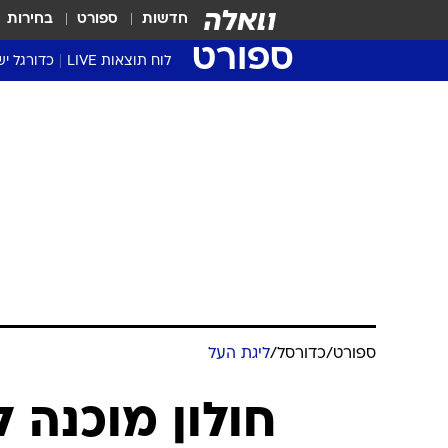
חדשות
ספורט
בחירות
ספורט
לוח תוצאות LIVE
כדורגל יש
ליגת העל Winner
סטט' ליגת
גביע המדי
גביע הטוט
שגרירים
נבחרות י
ליגה לאומ
ליגה א'
ספורט
/
כדורסל
/
ליגת העל
חולון מוכנה 