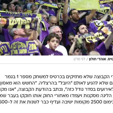
/
. אוהדי חולון
דני מרון
בנוסף, בהפועל חולון פנו לקהל אוהדי הקבוצה שלא מחזיקים בכרטיס למשחק מספר 1 בגמר
הם שלא להגיע לאולם "היובל" בהרצליה. "החשש הוא מאסון
ועים בסדר גודל כזה", נכתב בהודעת הקבוצה, "אנו מקוו
ליגה מסקנות ויעמדו מאחורי החוק אותו חוקקו בעבר שמח
קיום משחקים באולמות שמכילים מינימום 2500 מקומות ישיבה ו