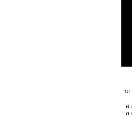
רוגבי וקריקט
גולף
ביליארד
תקצירים
נגד
יא
יה