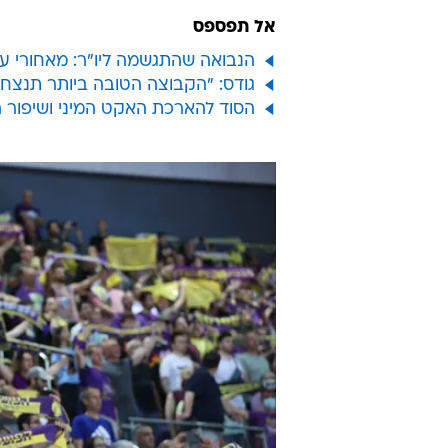
אל תפספס
הנבואה שהתגשמה ליו"ר: מאחורי על
גודס: "הקבוצה הטובה ביותר תנצח", 
הסוד להארכת האקט המיני ושיפור 