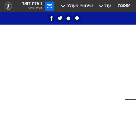
וואלה דואר
אופנה
עוד
שיתופי פעולה
קרא דואר
ציון 3
דאבל דריבל
י