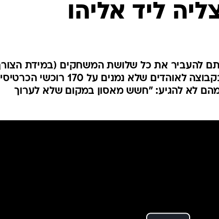
ליה ליד אליהו
ענפים נוספים
לוח שידורים
החידה של ספור
ארכיון מדורים
כתבו לנו
ותם להעביר את כל שלושת המשחקים (במידת הצורך
לאולם בתל אביב. בינתיים, פנו בקבוצה לאוהדים שלא נמנים על 170 רוכשי הכ
מהם לא להגיע: "חשש מאסון במקום שלא לערוך