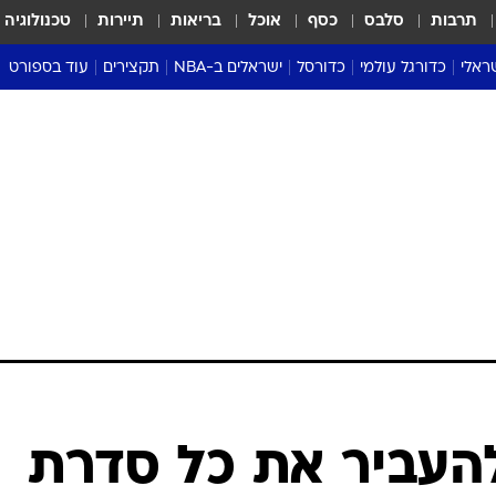
תרבות
סלבס
כסף
אוכל
בריאות
תיירות
טכנולוגיה
ראלי
כדורגל עולמי
כדורסל
ישראלים ב-NBA
תקצירים
עוד בספורט
ליגה אנגלית
ליגת העל
דני אבדיה
מונדיאל 2026
 העל
ליגה ספרדית
דאבל דריבל
NBA
נה
ליגה איטלקית
יורוליג וכדורסל אירופי
טבלאות
ו
ליגה גרמנית
ליגה לאומית
פודקאסטים
ליגה צרפתית
נבחרות ישראל בכדורסל
מסכמים מחזור
שראל
ליגת האלופות
כדורסל נשים
אבא של שבת
ית
הליגה האירופית
מעל הטבעת
דרום אמריקה
סערה בממלכה
טניס
טראש טוק
ספורט אמריקא
להעביר את כל סדרת
פוקר