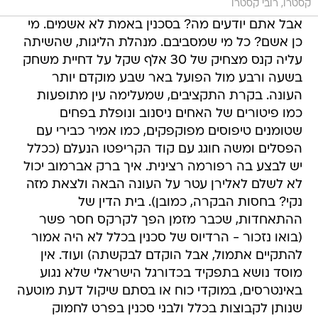
קסטרו, רובי קסטרו
אבל אתם יודעים מה? בסכנין באמת לא אשמים. מי
כן אשם? כל מי שמסביבם. מנהלת הליגות, שהשיתה
עליה קנס מצחיק של 30 אלף שקל על דחיית משחק
בשעה ורבע מול הפועל באר שבע מוקדם יותר
העונה. בקרת התקציבים, שמעלימה עין מתופעות
כמו פיטורים של האחים ניסנוב ונופלת בפחים
שטומנים טיפוסים מפוקפקים, כמו אמיר כבירי עם
הפסלים ומשה חוגג עם קוד הקריפטו הנעלם (ככלל
יש לבצע בה רפורמה רצינית. איך ברק אברמוב יכול
לא לשלם לאלירן עטר על העונה הבאה ולצאת מזה
נקי? בחסות הבקרה, כמובן). בית הדין של
ההתאחדות, שכבר מזמן הפך לקרקס חסר פשר
(בואו נזכור - הרדיוס של סכנין בכלל לא היה אמור
להתקיים אתמול, אבל הוקדם לבקשתה) ועוד. אין
מוסד נושא בתפקיד בכדורגל הישראלי שלא נגוע
באינטרסים, במוקדי כוח או בסתם שיקול דעת מוטעה
שנותן לקבוצות בכלל ולבני סכנין בפרט לחמוק