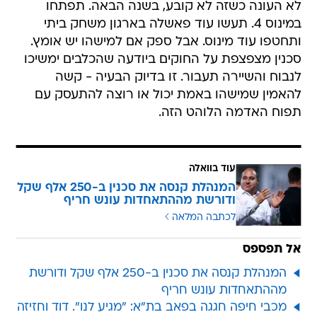
לא העונה כשזה לא קובע, בשנה הבאה. תפתחו
במינוס 4. תעשו עוד פאשלה בארגון משחק ביתי
ותחטפו עוד מינוס. אבל ספק אם למישהו יש אומץ.
סכנין מצפצפת על החוקים ביודעה שהכלבים ימשיכו
לנבוח והשיירה תעבור. זו בדיוק הבעיה - קשה
להאמין שמישהו באמת יכול או רוצה להתעסק עם
תפוח האדמה הלוהט הזה.
עוד בוואלה
המנהלת קנסה את סכנין ב-250 אלף שקל
ודורשת מההתאחדות עונש חריף
לכתבה המלאה
אל תפספס
המנהלת קנסה את סכנין ב-250 אלף שקל ודורשת
מההתאחדות עונש חריף
מכבי חיפה חגגה בפאב בת"א: "מגיע לנו". דוד וחזיזה