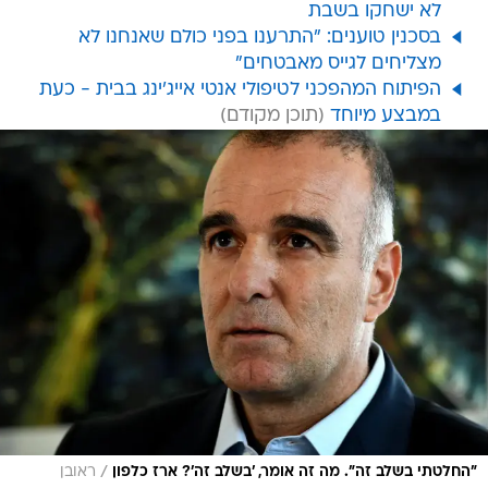
לא ישחקו בשבת
בסכנין טוענים: "התרענו בפני כולם שאנחנו לא
מצליחים לגייס מאבטחים"
הפיתוח המהפכני לטיפולי אנטי אייג'ינג בבית - כעת
במבצע מיוחד
/
"החלטתי בשלב זה". מה זה אומר, 'בשלב זה'? ארז כלפון
ראובן