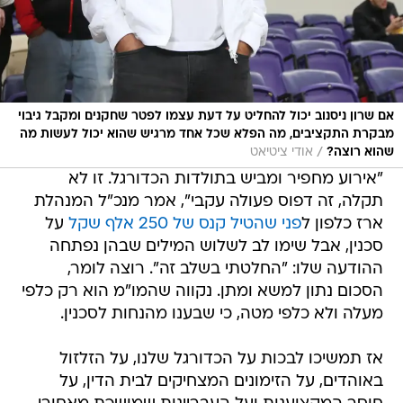
אם שרון ניסנוב יכול להחליט על דעת עצמו לפטר שחקנים ומקבל גיבוי
מבקרת התקציבים, מה הפלא שכל אחד מרגיש שהוא יכול לעשות מה
/
שהוא רוצה?
אודי ציטיאט
"אירוע מחפיר ומביש בתולדות הכדורגל. זו לא
תקלה, זה דפוס פעולה עקבי", אמר מנכ"ל המנהלת
ארז כלפון ל
פני שהטיל קנס של 250 אלף שקל
על
סכנין, אבל שימו לב לשלוש המילים שבהן נפתחה
ההודעה שלו: "החלטתי בשלב זה". רוצה לומר,
הסכום נתון למשא ומתן. נקווה שהמו"מ הוא רק כלפי
מעלה ולא כלפי מטה, כי שבענו מהנחות לסכנין.
אז תמשיכו לבכות על הכדורגל שלנו, על הזלזול
באוהדים, על הזימונים המצחיקים לבית הדין, על