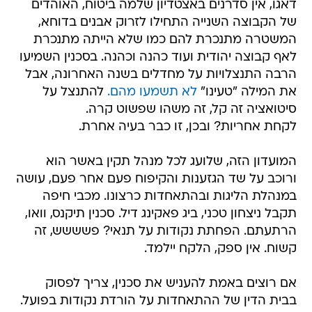
דאגו, אין סדרנים באצטדיון שלמה ביטוח, האוהדים
של הקבוצה השנייה התחילו לזרוק אבנים בדוחא,
המשטרה מתנכרת להם כמו שלא הייתה מתנכרת
לאף קבוצה יהודית ועוד כהנה וכהנה. בסכנין השמיעו
הרבה התנצלויות על מחדלים בשנה האחרונה, אבל
את המילה "טעינו"
לא תשמעו מהם.
להתנצל על
סיטואציה זה קל, זה משהו שפשוט קרה.
לקחת אחריות? ובכן, זו כבר בעיה אחרת.
המועדון הזה, שלועג לכל מנהל תקין באשר הוא
ורוכב על שד הגזענות והקיפוח פעם אחר פעם, עושה
במנהלת הליגות ובהתאחדות כרצונו. מכבי חיפה
תקבל ניצחון טכני, ביג פאקינג דיל. סכנין תיקנס, וואו,
הרתעתם. הפחתת נקודות על תנאי? פשששש, זה
קשוח. אין ספק, הלקח יילמד.
אם רוצים באמת להעניש את סכנין, צריך לפסוק
בבית הדין של ההתאחדות על הורדת נקודות בפועל.