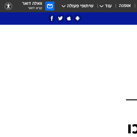
וואלה דואר
אופנה
עוד
שיתופי פעולה
קרא דואר
ציון 3
דאבל דריבל
י
ו