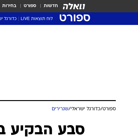
חדשות
ספורט
בחירות
ספורט
לוח תוצאות LIVE
כדורגל יש
ליגת העל Winner
סטט' ליגת
גביע המדי
גביע הטוט
שגרירים
נבחרות י
ליגה לאומ
ליגה א'
ספורט
/
כדורגל ישראלי
/
שגרירים
סבע הבקיע בנ