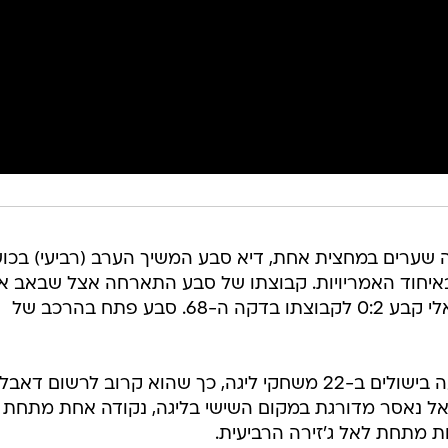
שערים במחצית אחת, דיא סבע המשיך הערב (רביעי) בכו
באיחוד האמריויות. קבוצתו של סבע התארחה אצל שבאב א
אהלי דובאי, ניצחה 1:2, כאשר הישראלי קבע 0:2 לקבוצתו בדקה ה-68. סבע פתח בהרכב של
לסבע יש העונה עשרה שערים ותשעה בישולים ב-22 משחקי ליגה, כך שהוא קרוב לרשום דאבל
 אל נאסר מדורגת במקום השישי בליגה, נקודה אחת מתחת