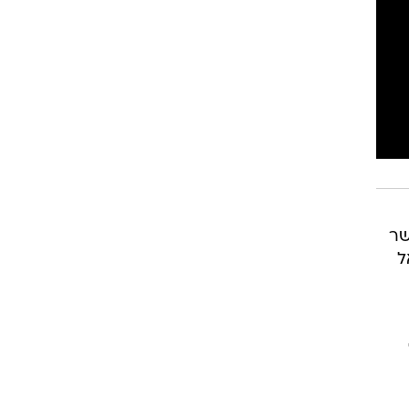
רוגבי וקריקט
גולף
ביליארד
תקצירים
שר
ל