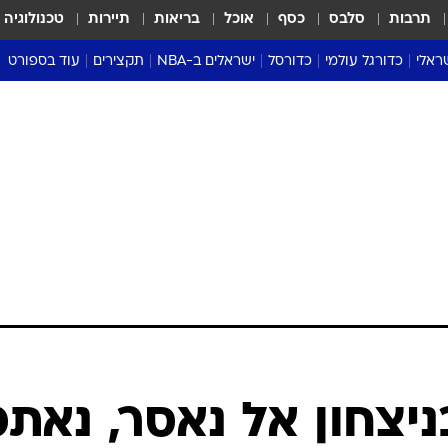
תרבות
סלבס
כסף
אוכל
בריאות
תיירות
טכנולוגיה
ראלי
כדורגל עולמי
כדורסל
ישראלים ב-NBA
תקצירים
עוד בספורט
ליגה אנגלית
ליגת העל
דני אבדיה
מונדיאל 2026
 העל
ליגה ספרדית
דאבל דריבל
NBA
נה
ליגה איטלקית
יורוליג וכדורסל אירופי
טבלאות
ו
ליגה גרמנית
ליגה לאומית
פודקאסטים
ליגה צרפתית
נבחרות ישראל בכדורסל
מסכמים מחזור
שראל
ליגת האלופות
כדורסל נשים
אבא של שבת
ית
הליגה האירופית
מעל הטבעת
דרום אמריקה
סערה בממלכה
טניס
טראש טוק
ספורט אמריקא
יצחון אל נאסר, נאתכ
פוקר