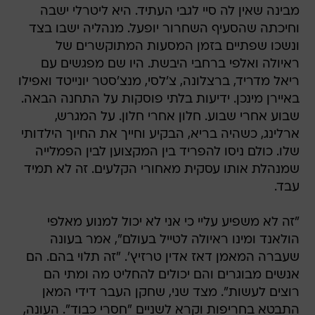
מבינה שאין לה סיי לגבי העתיד. היא ליטרלי ישבה
וחיכתה שהסעיף השחרור יופעל. מנהליה ישבו בצד
ונשכו שפתיים בזמן המסעות המתוקשרים של
ראיולה ואלפי ברחבי היבשת. היו שם מפגשים עם
ריאל מדריד, ברצלונה, צ'לסי, מנצ'סטר יונייטד ואפילו
באיירן מינכן. ידיעות בלתי פוסקות על התחנה הבאה.
שבוע אחרי שבוע. חלון אחרי חלון. על המגרש,
ארלינג, כשהיה בריא, הבקיע וחייך את החיוך הילדותי
שלו. כולם ניסו להפריד בין המקצוען לבין הפמלייה
שמנהלת אותו עסקית מאחורי הקלעים. זה לא תמיד
עבד.
"זה לא משפיע עליי כי אני לא יכול למנוע מאלפי
הולאנד ומינו ראיולה לטייל בעולם", אמר בעונה
שעברה המאמן דאז אדין טרזיץ'. "זה תלוי בהם. הם
אנשים מבוגרים והם יכולים להחליט מה ומתי הם
רוצים לעשות". מצד שני, שחקן העבר דידי המאן
התבטא בחריפות וקרא לשניים "חסרי כבוד". העונה,