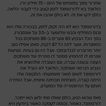
שחרור נמוך במונחים של היום - 75 מיליון יורו.
הולאנד בא לדורטמונד לזמן קצוב כדי לעבור הלאה.
כולם ידעו את זה. לא כולם אהבו את זה.
בדורטמונד הוא לא היה זקוק לזמן. בבכורה שלו הוא
נכנס כמחליף וכבש שלושער ב-3:5 על אוגסבורג.
בסך הכל הבקיע 85 שערים ב-88 משחקים בכל
המסגרות. שער ליגה כל 87 דקות, מאזן אפילו טוב
יותר מרוברט לבנדובסקי. אבל היו גם בעיות. פציעות
שגרמו לו להחמיץ מספר דו ספרתי של משחקים
העונה ובעונה עברה, וגם העובדה שלהוציא את
הגביע הגרמני אשתקד, הולאנד לא הוביל את
דורטמונד לשום תואר משמעותי. התקופה שלו
הייתה קצרה, מוצלחת מבחינה אישית, אבל הותירה
חותם על ההיסטוריה של המועדון.
מאז שהוא הגיע, כולם שאלו מתי ולאן הוא יימכר.
דורטמונד, כאמור, נכנסה לעסקה כאשר ביודעין היא