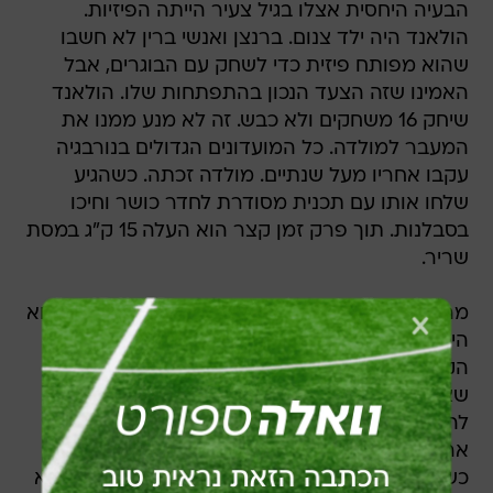
הבעיה היחסית אצלו בגיל צעיר הייתה הפיזיות.
הולאנד היה ילד צנום. ברנצן ואנשי ברין לא חשבו
שהוא מפותח פיזית כדי לשחק עם הבוגרים, אבל
האמינו שזה הצעד הנכון בהתפתחות שלו. הולאנד
שיחק 16 משחקים ולא כבש. זה לא מנע ממנו את
המעבר למולדה. כל המועדונים הגדולים בנורבגיה
עקבו אחריו מעל שנתיים. מולדה זכתה. כשהגיע
שלחו אותו עם תכנית מסודרת לחדר כושר וחיכו
בסבלנות. תוך פרק זמן קצר הוא העלה 15 ק"ג במסת
שריר.
מה שמיוחד בסיפור ההצלחה של ארלינג הולאנד הוא
היכולת שלו ושל הסובבים אותו להתמודד עם
הקשיים. בגיל צעיר מאוד, כל איש ואישה בברין ידעו
שצומח פה כוכב. הזהות של אבא שלו רק הוסיפה
להייפ. ציפיות כאלה יכולות גם לרסק שחקן, אבל על
ארלינג שמרו. תכננו בקפידה כל צעד. לא נלחצו גם
כשדברים לקחו קצת זמן. מולדה, למשל, ידעה שהיא