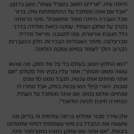
הייתה שלו. "ארלינג חושב בשביל עצמו", טוען ברנצן.
"אבל אם אתה מסתכל על ההתפתחות שלו, ברור
שכל העברה הייתה מאוד מחושבת". סיטי הרוויחה
בקרב על שחקן העתיד. עסקה כזאת מולידה בדרך
כלל תגובת שרשרת. צפו לתגובה. מריאל מדריד.
מברצלונה. מיתר האנגליות הבכירות. חלון ההעברות
הקרוב הולך לעמוד בסימן עסקת הולאנד.
"הוא החלוץ הטוב בעולם בלי צל של ספק. מה שהוא
עושה פשוט מגוחך", אמר עליו בקיץ פול סקולס. "אם
אתה מחתים אותו עכשיו, תקבל ממנו 10 שנים
טובות. הארי קיין? הוא עכשיו בפיק, אבל נותרו לו
שנתיים-שלוש בטופ. אם אתה מסתכל על העתיד,
הבחירה חייבת להיות הולאנד".
אלן שירר סבור שחלוץ ברמה עולמית זה בדיוק מה
שיעשה את ההבדל בין סיטי עוצמתית לסיטי שתשלוט
ביבשת. "אם אתה שם שחקן כמוהו במנצ'סטר סיטי,