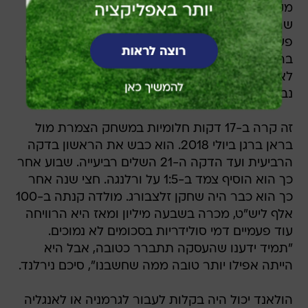
מקבלת שחקן שצריך לעבוד עליו, אבל גם כזה
שהראש שלו נמצא במקום הנכון. "הוא עשה כל
פעולה בלי לדאוג מהשלכות שליליות. זה לא עבר לו
בראש", אמר המנכ"ל אויסטיין נירלנד. "אף אחד שם
לא התרגש כשהולאנד לא הבקיע או לא הרשים עם
נבחרת הנערים ביורו. חיכו בסבלנות שזה יתפוצץ.
זה קרה ב-17 דקות חלומיות במשחק הצמרת מול
בראן ברגן ביולי 2018. הוא כבש את הראשון בדקה
הרביעית ועד הדקה ה-21 השלים רביעייה. שבוע אחר
כך הוא הוסיף צמד ב-1:5 על ורלנגה. חצי שנה אחר
כך הוא כבר היה שחקן זלצבורג. מולדה קנתה ב-100
אלף ליש"ט, מכרה בשבעה מיליון ומאז היא הרוויחה
עוד פעמיים דמי סולידריות בסכומים לא נמוכים.
"תמיד ידענו שהעסקה תתברר כטובה, אבל היא
הייתה אפילו יותר טובה ממה שחשבנו", סיכם נירלנד.
הולאנד יכול היה בקלות לעבור לגרמניה או לאנגליה