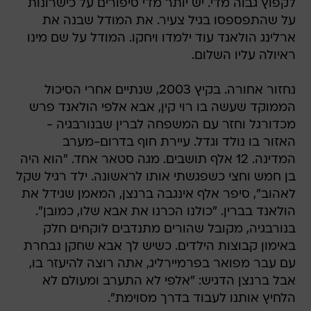
לקפוץ גבוה מדי. יש יותר מדי סיפורים על כישרונות
על שהתפספסו בגיל צעיר. את המודל שבנה את
ארלינג הולאנד עוד ילמדו ויחקו. המודל על שם מינו
ראיולה עליו השלום.
נחזור אחורה. בקיץ 2003, שנתיים אחרי הסיכול
הממוקד שעשה בו רוי קין, אבא אלפי הולאנד פרש
מכדורגל וחזר עם המשפחה לברין שבנורבגיה -
האזור בו נולד וגדל. עיירת חוף בדרום-מערב
המדינה. 12 אלף תושבים. מגה סטאר אחד. "הוא היה
בן חמש וחצי כשפגשתי אותו לראשונה. ילד רגיל שקל
לאהוב", סיפר אלף אינגבה ברנצן, המאמן שגידל את
הולאנד בברין. "כולנו הכרנו את אבא שלו, כמובן".
בנורבגיה, מקובל שהורים מתנדבים לוקחים חלק
באימון קבוצות הילדים. כשיש לך אבא שחקן נבחרת
עם עבר מפואר בפרמיירליג, אתה רוצה להיעזר בו,
אבל ברנצן הדגיש: "אלפי לא התערב ומעולם לא
הלחיץ אותנו לעבוד בדרך מסוימת".