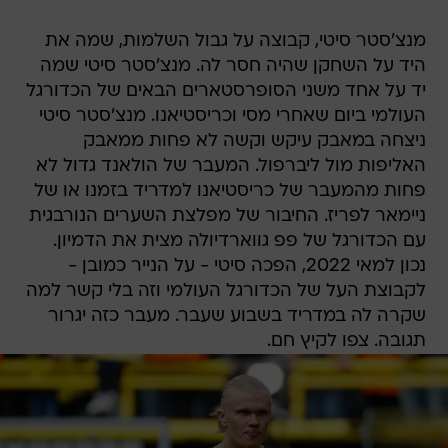
מנצ'סטר סיטי, קבוצה על גבול השלמות, שמה את
היד על השחקן שהיה חסר לה. מנצ'סטר סיטי שמה
יד על אחד משני הסופרסטארים הבאים של הכדורגל
העולמי ביום שאחרי מסי וכריסטיאנו. מנצ'סטר סיטי
ניצחה במאבק עיקש וקשה לא פחות ממאבק
האליפות מול ליברפול. המעבר של הולאנד גדול לא
פחות מהמעבר של כריסטיאנו למדריד בזמנו או של
ניימאר לפריז. החיבור של מפלצת השערים הנורבגית
עם הכדורגל של פפ גווארדיולה מצית את הדמיון.
נכון למאי 2022, הפכה סיטי - על הנייר כמובן -
לקבוצת העל של הכדורגל העולמי וזה בלי קשר למה
שקרה לה במדריד בשבוע שעבר. מעבר כזה יגרור
תגובה. צפו לקיץ חם.