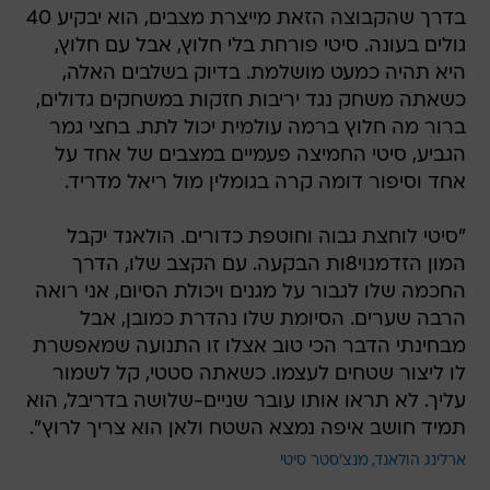
בדרך שהקבוצה הזאת מייצרת מצבים, הוא יבקיע 40
גולים בעונה. סיטי פורחת בלי חלוץ, אבל עם חלוץ,
היא תהיה כמעט מושלמת. בדיוק בשלבים האלה,
כשאתה משחק נגד יריבות חזקות במשחקים גדולים,
ברור מה חלוץ ברמה עולמית יכול לתת. בחצי גמר
הגביע, סיטי החמיצה פעמיים במצבים של אחד על
אחד וסיפור דומה קרה בגומלין מול ריאל מדריד.
"סיטי לוחצת גבוה וחוטפת כדורים. הולאנד יקבל
המון הזדמנוי8ות הבקעה. עם הקצב שלו, הדרך
החכמה שלו לגבור על מגנים ויכולת הסיום, אני רואה
הרבה שערים. הסיומת שלו נהדרת כמובן, אבל
מבחינתי הדבר הכי טוב אצלו זו התנועה שמאפשרת
לו ליצור שטחים לעצמו. כשאתה סטטי, קל לשמור
עליך. לא תראו אותו עובר שניים-שלושה בדריבל, הוא
תמיד חושב איפה נמצא השטח ולאן הוא צריך לרוץ".
ארלינג הולאנד
מנצ'סטר סיטי