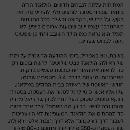
המתיחות עלתה לגבהים חדשים. הולאנד הודה
בינואר שבדורטמונד לוחצים עליו להודיע מה יהיה
בקיץ. על הדשא, הקבוצה נכשלה בכל החזיתות
כשהנורבגי עצמו ישב שבועות ארוכים ביציע. לא
תמיד הוא נראה כמו הילד השובב והחייכן שפשוט
נהנה לכבוש שערים.
בשבת, 30 באפריל, בזמן ההודעה הרשמית על מותו
של ראיולה, הולאנד כבש שלושער לרשת בוכום רק
כדי לראות את האורחת כובשת פעמיים בדקות
האחרונות ומנצחת בדרבי 3:4. מספרים שבזמן
חודשי האשפוז של ראיולה בבית החולים במילאנו,
עלו אליו אנשי סיטי לרגל לסגור את העסקה. בספרד,
דווקא טוענים שסוכן העל דחף לכיוון של ריאל מדריד
ומותו גרם לשינוי הכיוון. מה האמת? דבר אחד בטוח.
כדי להחתים את הולאנד, המעוניינות לא היו צריכות
לעבור דרך דורטמונד אלא דרך הצמד אלפי וראיולה.
שווי העסקה כ-350 מיליון יורו, מתוכם כ-80 מיליון