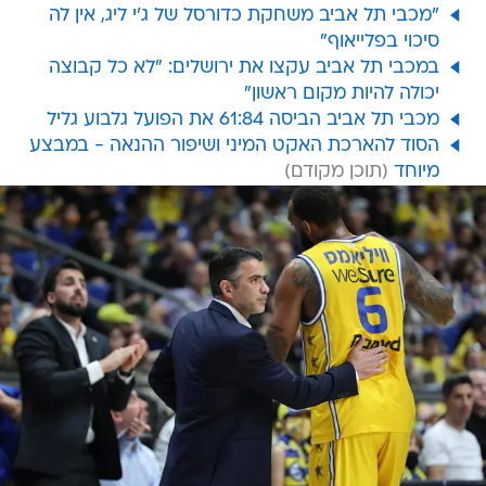
"מכבי תל אביב משחקת כדורסל של ג'י ליג, אין לה
סיכוי בפלייאוף"
במכבי תל אביב עקצו את ירושלים: "לא כל קבוצה
יכולה להיות מקום ראשון"
מכבי תל אביב הביסה 61:84 את הפועל גלבוע גליל
הסוד להארכת האקט המיני ושיפור ההנאה - במבצע
מיוחד