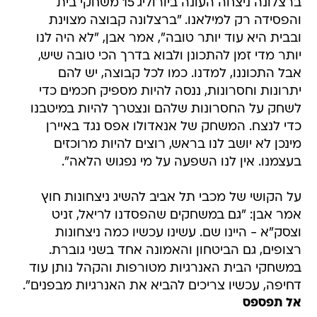
ברצלונה ניצחה העונה ביורוליג 15 משחקי בית
והפסידה רק למילאנו. "ברצלונה קבוצה מצוינת
ובבית היא עוד יותר טובה", אמר אבן, "לא היה לנו
יותר מדי זמן להתכונן ולבוא בדרך הכי טובה שיש,
אבל התכוננו, למדנו. כמו לכל קבוצה, יש להם
יתרונות וחסרונות, ננסה להיות מספיק חכמים כדי
לשחק על החסרונות שלהם ונצטרך להיות במיטבנו
כדי לנצח. המשחק של אנאדולו אפס נגד באיירן
מינכן לא יושב לנו בראש, רוצים להיות מרוכזים
בעצמנו. אין לנו השפעה על מי נפגוש הלאה".
על הקושי של מכבי תל אביב להשיג ניצחונות חוץ
אמר אבן: "גם במשחקים שהפסדנו לריאל, זניט
וצסק"א - היינו שם. עשינו עכשיו כמה ניצחונות
רצופים, גם הביטחון והאמונה אחד בשני גוברת.
במשחקי הבית האנרגיות מטורפות והקהל נותן עוד
דחיפה, עכשיו צריכים להביא את האנרגיות מבפנים".
אל תפספס