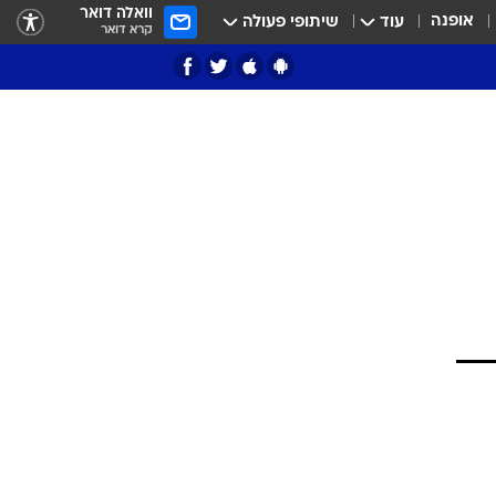
וואלה דואר
אופנה
עוד
שיתופי פעולה
קרא דואר
ציון 3
דאבל דריבל
י