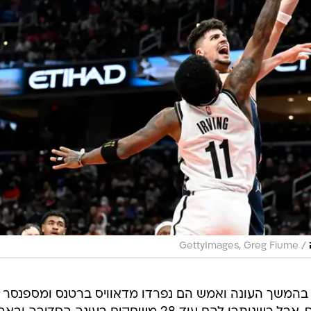
/
GettyImages, Greg Fiume
 בהמשך העונה ואמש הם נפרדו מדאוויס ברטנס ומספנסר