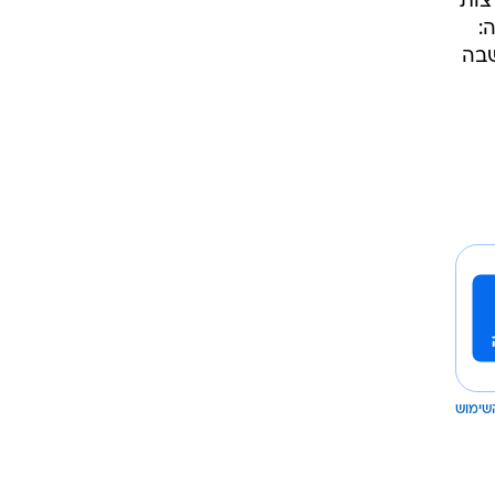
רה ובארצות
:
שבה
שימוש