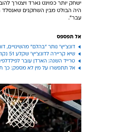
ישחק יותר כפוינט גארד ויצטרך להוב
היה הבולט מבין השחקנים שאנסלד ה
עבר".
אל תפספס
דונצ'יץ' נותר "בהלם" מהשינויים, 
שיא קריירה לדונצ'יץ' שקלע 51 נקודות, דאלאס הכניעה את הקליפרס
טרייד השנה: הארדן עובר לפילדלפיה,
אל תתפשרו על מין לא מספק: כך ת