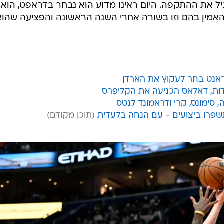
יל את ההתקפה. היום ראינו מדוע הוא נבחר בדראפט, הוא א
אמין בהם וזו בשורה אחרי השנה הראשונה והפציעה שהוא
דוראנט בחר לעקוץ את הארדן
 סימונס, קרי ודראמונד לנטס
שפרו ביצועים - עם הנחה בלעדית