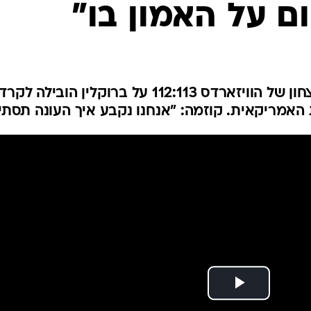
ום על האמון בו"
ענפים נוספים
לוח שידורים
החידה של ספור
ארכיון מדורים
כתבו לנו
היכולת הטובה של הישראלי בניצחון של הוויזארדס 112:113 על ברוקלין הובילה 
אמריקאית. קוזמה: "אנחנו נקבע איך העונה תסתי