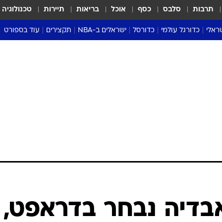
תרבות
סלבס
כסף
אוכל
בריאות
תיירות
טכנולוגיה
ראלי
כדורגל עולמי
כדורסל
ישראלים ב-NBA
תקצירים
עוד בספורט
ליגה אנגלית
ליגת העל
דני אבדיה
מונדיאל 2026
 העל
ליגה ספרדית
דאבל דריבל
NBA
נה
ליגה איטלקית
יורוליג וכדורסל אירופי
טבלאות
ו
ליגה גרמנית
ליגה לאומית
פודקאסטים
ליגה צרפתית
נבחרות ישראל בכדורסל
מסכמים מחזור
שראל
ליגת האלופות
כדורסל נשים
אבא של שבת
ית
הליגה האירופית
מעל הטבעת
דרום אמריקה
סערה בממלכה
טניס
טראש טוק
ספורט אמריקא
בדיה נבחר בדראפט,
פוקר