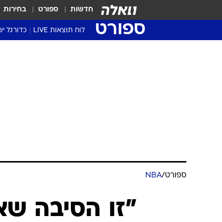
חדשות
ספורט
בחירות
ספורט
לוח תוצאות LIVE
כדורגל יש
ליגת העל Winner
סטט' ליגת
גביע המדי
גביע הטוט
שגרירים
נבחרות י
ליגה לאומ
ליגה א'
ספורט
/
NBA
"זו הסיבה שא