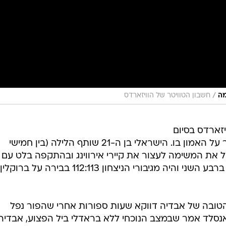
/
מה
חשבון הטוויטר של הוויזארדס
יזארדס בסיום
הטרייד דדליין, אלא גם נראה שהחזיר על האמון בו. הישראלי בן ה-21 שותף הלילה (בין חמישי
נקודות, הגיע למספר דו ספרתי כבר ברבע השני והיה מגיבורי הניצחון 112:113 בבירה על ברוקלין
וגה הטובה של אבדיה דווקא שעות ספורות אחרי שהפור נפל
נסלד אמר שבמצב הנוכחי ללא בראדלי ביל הפצוע, אבדיה