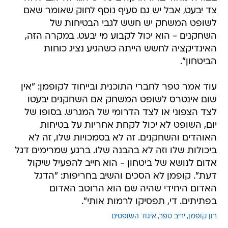
צד יבעט, אבל יש גם סעיף נוסף לחוק שאומר שאם
לשופט המשחק יש חשש לגבי הבטיחות של
השחקנים - הוא יכול לקבוע מי יבעט. במקרה הזה,
האינדיקציה לחשש הייתה כשהגיע נציג כוחות
הביטחון".
עוד אמר טפר לחברי התוכנית ובייחוד לקופמן: "אין
שום אינטרס לשופט המשחק אם השחקנים יבעטו
לצד הצפוני או לצד הדרומי של המגרש. בסופו של
יום, השופט לא יכול לקחת אחריות על בטיחות
האוהדים והשחקנים. זה לא בסמכויות שלו, זה לא
ביכולות שלו וזה לא בהבנה שלו. ברגע שמרימים דגל
אדום לנושא של ביטחון - הוא חייב להפעיל שיקול
דעת". קופמן לא הסכים והשיב בחריפות: "הדגל
האדום היחידי שהיה שם הוא הרוטב האדום
בפתיתים. די, תפסיקו לרמות אותי".
רון קופמן
יריב טפר
איגוד השופטים