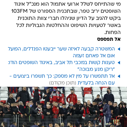
מי שהתייחס לשלל ארועי אתמול הוא מנכ"ל איגוד
השופטים יריב טפר, שבתכנית הספורט של 103FM
ביקש להגיב על הדיון שניהלו חברי צוות התוכנית
באשר לטעויות השיפוט וההחלטות הגבוליות לכל
הפחות.
אל תפספס
המשטרה קבעה לאיזה שער ייבעטו הפנדלים, הפועל
אום אל פאחם זעמה
טענות קשות במכבי תל אביב, באיגוד השופטים הודו:
"ריקן מנע מבוכה"
אל תתפשרו על מין לא מספק: כך תשפרו ביצועים -
עם הנחה בלעדית