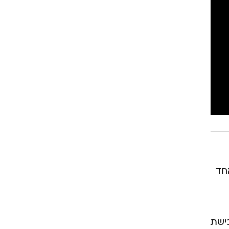
רוגבי וקריקט
גולף
ביליארד
תקצירים
חד
יליון דולר בשנת 2017 עבור רכישת