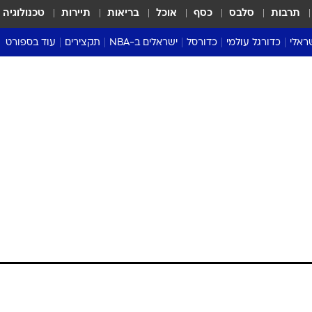
תרבות
סלבס
כסף
אוכל
בריאות
תיירות
טכנולוגיה
ראלי
כדורגל עולמי
כדורסל
ישראלים ב-NBA
תקצירים
עוד בספורט
ליגה אנגלית
ליגת העל
דני אבדיה
מונדיאל 2026
 העל
ליגה ספרדית
דאבל דריבל
NBA
נה
ליגה איטלקית
יורוליג וכדורסל אירופי
טבלאות
ו
ליגה גרמנית
ליגה לאומית
פודקאסטים
ליגה צרפתית
נבחרות ישראל בכדורסל
מסכמים מחזור
שראל
ליגת האלופות
כדורסל נשים
אבא של שבת
ית
הליגה האירופית
מעל הטבעת
דרום אמריקה
סערה בממלכה
טניס
טראש טוק
ספורט אמריקא
פוקר