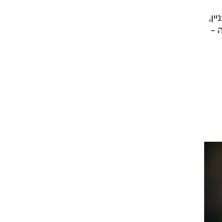
ין,
 -