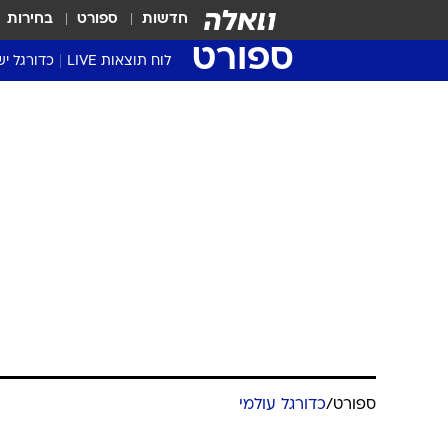
חדשות
ספורט
בחירות
ספורט
לוח תוצאות LIVE
כדורגל יש
ליגת העל Winner
סטט' ליגת
גביע המדי
גביע הטוט
שגרירים
נבחרות י
ליגה לאומ
ליגה א'
ספורט
/
כדורגל עולמי