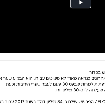
ע בכדור
חרונים כנראה מאוד לא פשוטים עבורו. הוא הבקיע שער א
בלבד במדי פריז סן ז'רמן בליגה הצרפתית למרות שבעט 30 פעם לעבר שערי היריבות וכעת
כ-30 מיליון יורו.
על פי דיווח שפורסם ב"El Confidencial", הפרעוש שילם כ-34 מ