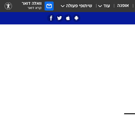
וואלה דואר
אופנה
עוד
שיתופי פעולה
קרא דואר
ציון 3
דאבל דריבל
י