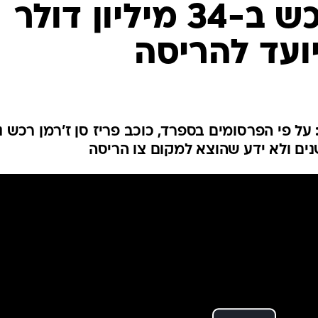
ענפים נוספים
ליאונל מסי רכש ב-34 מיליון דולר
לוח שידורים
ועד להריסה
החידה של ספור
ארכיון מדורים
כתבו לנו
על פי הפרסומים בספרד, כוכב פריז סן ז'רמן רכש נ
נים ולא ידע שהוצא למקום צו הריסה