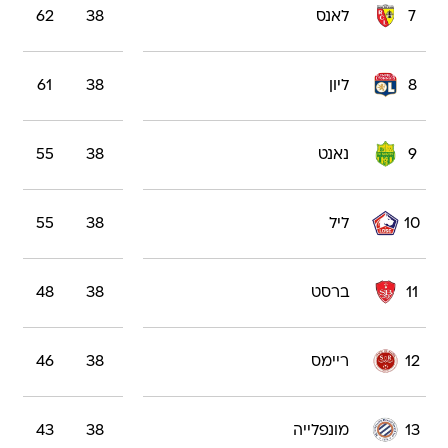
7
לאנס
38
62
8
ליון
38
61
9
נאנט
38
55
10
ליל
38
55
11
ברסט
38
48
12
ריימס
38
46
13
מונפלייה
38
43