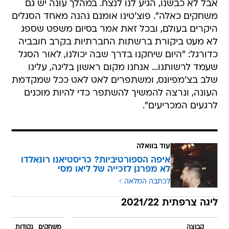
אבל לא כבשנו, הגיע לנו לנצח. במהלך עונה יש גם
משחקים כאלה". פוצ'טינו אומנם נהנה מאחד הסגלים
היקרים בעולם, ובכל זאת אמר בסיום משפט שספג
לא מעט ביקורת ברשתות החברתיות בקרב חובביה
כדורגל: "היום שיחקנו בדרך שבה יכולנו, לאור הסגל
שעמד לרשותנו... אנחנו מקום ראשון בליגה, עלינו
שלב בצ'מפיונס, ומשתפרים לאט לאט ככל שמקדמת
העונה, ונרצה להמשיך להשתפר כדי להיות מוכנים
לרגעים המכריעים".
עוד בוואלה
איפה הספורטיביות? כריסטיאנו רונאלדו
לא מפרגן לזכייה של ליאו מסי
לכתבה המלאה
ליגה צרפתית 2021/22
קבוצה
משחקים
נקודות