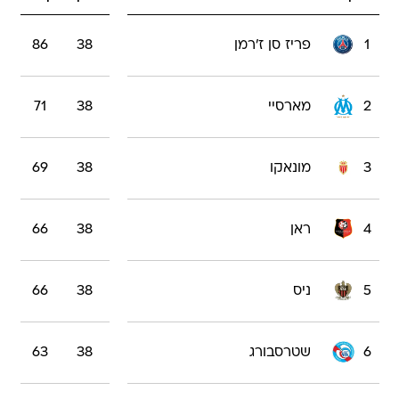
1
פריז סן ז'רמן
38
86
2
מארסיי
38
71
3
מונאקו
38
69
4
ראן
38
66
5
ניס
38
66
6
שטרסבורג
38
63