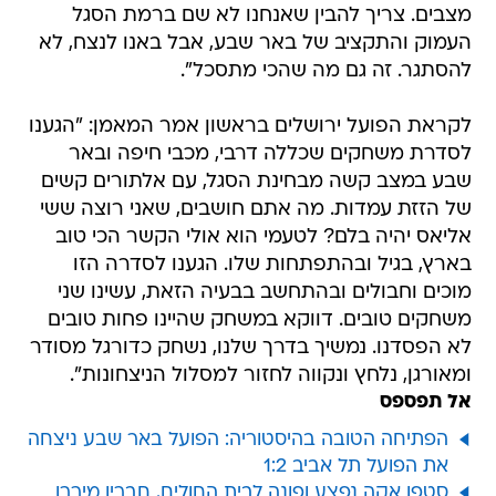
מצבים. צריך להבין שאנחנו לא שם ברמת הסגל
העמוק והתקציב של באר שבע, אבל באנו לנצח, לא
להסתגר. זה גם מה שהכי מתסכל".
לקראת הפועל ירושלים בראשון אמר המאמן: "הגענו
לסדרת משחקים שכללה דרבי, מכבי חיפה ובאר
שבע במצב קשה מבחינת הסגל, עם אלתורים קשים
של הזזת עמדות. מה אתם חושבים, שאני רוצה ששי
אליאס יהיה בלם? לטעמי הוא אולי הקשר הכי טוב
בארץ, בגיל ובהתפתחות שלו. הגענו לסדרה הזו
מוכים וחבולים ובהתחשב בבעיה הזאת, עשינו שני
משחקים טובים. דווקא במשחק שהיינו פחות טובים
לא הפסדנו. נמשיך בדרך שלנו, נשחק כדורגל מסודר
ומאורגן, נלחץ ונקווה לחזור למסלול הניצחונות".
אל תפספס
הפתיחה הטובה בהיסטוריה: הפועל באר שבע ניצחה
את הפועל תל אביב 1:2
סטפן אקה נפצע ופונה לבית החולים, חבריו מיררו