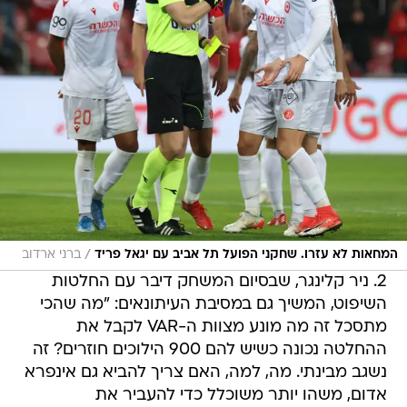
/
המחאות לא עזרו. שחקני הפועל תל אביב עם יגאל פריד
ברני ארדוב
2. ניר קלינגר, שבסיום המשחק דיבר עם החלטות
השיפוט, המשיך גם במסיבת העיתונאים: "מה שהכי
מתסכל זה מה מונע מצוות ה-VAR לקבל את
ההחלטה נכונה כשיש להם 900 הילוכים חוזרים? זה
נשגב מבינתי. מה, למה, האם צריך להביא גם אינפרא
אדום, משהו יותר משוכלל כדי להעביר את