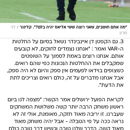
/
"מה אתם חושבים, שאני רוצה ששי אליאס יהיה בלם?". קלינגר
דני
מרון
3. גם הקפטן דן איינבינדר נשאל בסיום על החלטות
ה-VAR ואמר : "אנחנו נצמדים לחוקים, לא קובעים
אותם. אנחנו רוצים באמת לסמוך על השופטים
שמקבלים את ההחלטות הנכונות כפי שהם רואים.
כשצופים בוידאו לפעמים אין ספק והיום לא היה ספק,
אבל אנחנו מדברים על זה, כולם רואים וצריכים לתת
את הדעת".
לקראת הפועל ירושלים אמר הקשר: "מצפה לנו ביום
ראשון משחק הרבה יותר קשה משלושת המשחקים
שעברנו. זו יריבה מאוד חזקה, מאומנת, אולי זה לא
נראה ככה על פי הטבלה - אבל יהיה משחק מאוד
מאוד קשה. הדרך שלנו טובה וכשיש דרך טובה כולם