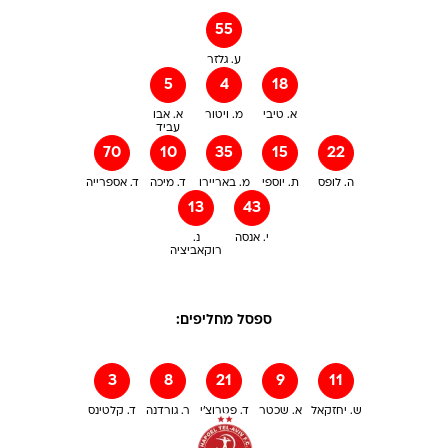
55
ע. גלזר
5
4
18
א. טיבי
מ. ויטור
א. אבו
עביד
70
10
35
15
22
ה. לופס
ת. יוספי
מ. באריירו
ד. מיכה
ד. אספרייה
13
43
י. אנסה
נ.
רוקאביציה
ספסל מחליפים:
3
8
21
9
11
ש. יחזקאל
א. שכטר
ד. פטרוצ'י
ר. גורדנה
ד. קלטינס