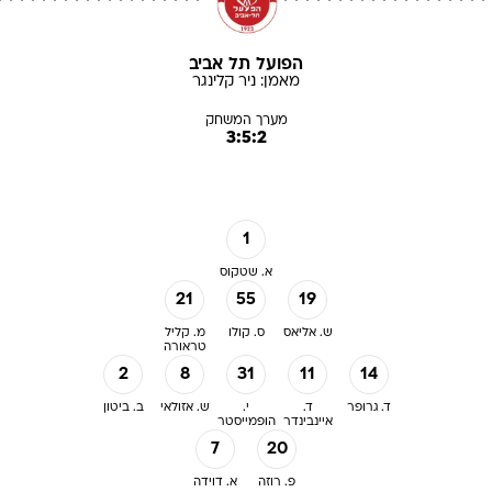
הפועל תל אביב
מאמן:
ניר
קלינגר
מערך המשחק
3:5:2
1
א. שטקוס
21
55
19
ש. אליאס
ס. קולו
מ. קליל
טראורה
2
8
31
11
14
ד. גרופר
ד.
י.
ש. אזולאי
ב. ביטון
איינבינדר
הופמייסטר
7
20
פ. רוזה
א. דוידה