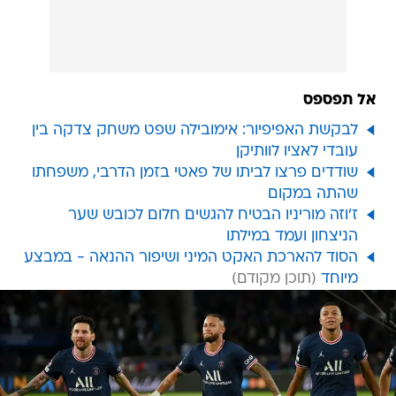
אל תפספס
לבקשת האפיפיור: אימובילה שפט משחק צדקה בין
עובדי לאציו לוותיקן
שודדים פרצו לביתו של פאטי בזמן הדרבי, משפחתו
שהתה במקום
ז'וזה מוריניו הבטיח להגשים חלום לכובש שער
הניצחון ועמד במילתו
הסוד להארכת האקט המיני ושיפור ההנאה - במבצע
מיוחד