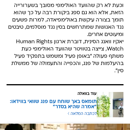
וכעת לא רק שהוועד האולימפי מסובך בשערורייה
הזאת, אלא הוא גם ספג ביקורת רבה על כך שהוא
תומך בצורה עיקשת באולימפיאדה, למרות פשעים
נגד האנושות שמתרחשים בסין נגד מוסלמים, טיבטים
ומיעוטים אחרים.
יאקיו וואנג הסינית, דוברת ארגון Human Rights
Watch, צייצה בטוויטר שהוועד האולימפי כעת
משתף פעולה "באופן פעיל ומשמש בתפקיד פעיל
בהיעלמות של פנג, והכפייה והתעמולה של ממשלת
סין".
עוד בוואלה
תומאס באך שוחח עם פנג שוואי בווידאו:
"אמרה שהיא בסדר"
לכתבה המלאה