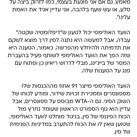
מאמץ. גם אם אני פוגעת בעצמי, כמו לזרוק ביצה על
סלע, ​​או עש שעף בלהבה, אני עדיין אגיד את האמת
עלינו".
הוועד האולימפי יכול לטעון ש"דיפלומטיה שקטה"
עבדה, אבל למעשה היא נתנה לסין דרך מוצא לשקם
את תדמיתה ולהיחלץ מהפרשה. כאמור, הטענה היא
שזה הפך את הוועד האולימפי לשותף פעיל בהעברת
המסר של בייג'ינג, מבלי לדרוש ריאיון כן ופתוח עם
פנג על הטענות שלה.
הוועד האולימפי מייצר 91 אחוז מההכנסות שלו
מספונסרים וממכירת זכויות שידור, ומודע לכוחו של
השוק הסיני. גם ה-WTA מבוסס על ספונסרים, אבל
עדיין הוא גוף הספורט הראשון שעומד נחרץ מול
הכוח הפיננסי של סין, בניגוד מוחלט לוועד האולימפי,
שטוען שאין לו את הכוח להתערב במדיניות הפנימית
של סין.