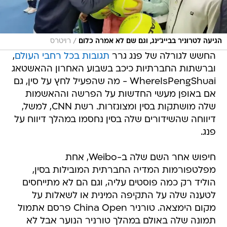
/
הגיעה לטרוניר בבייג'ינג, וגם שם לא אמרה כלום
רויטרס
החשש לגורלה של פנג גרר
תגובות בכל רחבי העולם
,
וברשתות החברתיות כיכב בשבוע האחרון ההאשטאג
WhereIsPengShuai - מה שהפעיל לחץ על סין, גם
אם באופן מעשי החדשות על הפרשה וההאשמות
שלה מושתקות בסין ומצונזרות. רשת CNN, למשל,
דיווחה שהשידורים שלה בסין נחסמו במהלך דיווח על
פנג.
חיפוש אחר השם שלה ב-Weibo, אחת
מפלטפורמות המדיה החברתית המובילות בסין,
הוליד רק כמה פוסטים עליה, וגם הם לא מתייחסים
לטענה שלה על התקיפה המינית או לשאלות על
מקום הימצאה. טורניר China Open פרסם אתמול
תמונה שלה באולם במהלך טורניר הנוער אבל לא