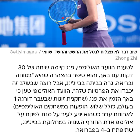
/
שום דבר לא מצליח לבטל את החשש והחשד. שוואי
GettyImages,
Zhong Zhi
לטענת הוועד האולימפי, פנג קיימה שיחה של 30
דקות עם באך, והוא סיפר בהצהרה שהיא "בטוחה
ובריאה, גרה בביתה בבייג'ינג, אבל רוצה שבשלב זה
יכבדו את הפרטיות שלה". הוועד האולימפי טען כי
באך הזמין את פנג (שחקנית זוגות שבעבר דורגה 1
בעולם, כולל שלוש הופעות במשחקים האולימפיים)
לארוחת ערב כשהוא יגיע לעיר על מנת לפקח על
אולימפיאדת החורף השנויה במחלוקת בבייג'ינג,
שתיפתח ב-4 בפברואר.