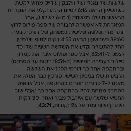
שלשות של נאנלי ושל ווילבקין שדייק מחוץ לקשת
כשהשעון הראה 6:16 לסיום הרבע וקלע את הנקודות
הראשונות שלו במשחק (1 מ-6 לשלוש), אבל
המארחת לא אפשרה לחבורה של ספרופולוס לרוץ
יותר מדי ושלשה שלישית במשחק של דורסי קבעה
38:60 כשהשעון הראה 4:55 דקות לסוף. ווילבקין
החל להתעורר וקלע את השלשה השנייה שלו כדי
לצמק ל-62:41, אבל ספרופולוס איבד את קמרון
טיילור בעבירה חמישית (ב-18:51 דקות על הפרקט)
ובהתקפה אחר כך דורסי הפגיז את השלשה
הרביעית שלו בניסיון השישי. סורקין כבר העלה את
מאזנו ל-7 כדורים חוזרים בהתקפה, אבל אוואנס
הסתבך מתחת לסל, בהתקפה אחר כך נאנלי שוב
החטיא שלשה עם איירבול מביך ואחרי 30 דקות
היתרון היווני עמד על 26 נקודות,
43:71
.