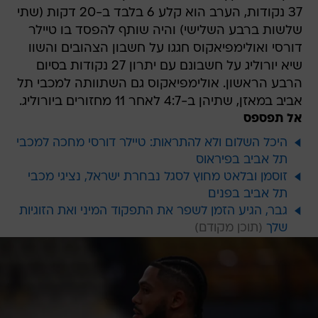
37 נקודות, הערב הוא קלע 6 בלבד ב-20 דקות (שתי
שלשות ברבע השלישי) והיה שותף להפסד בו טיילר
דורסי ואולימפיאקוס חגגו על חשבון הצהובים והשוו
שיא יורוליג על חשבונם עם יתרון 27 נקודות בסיום
הרבע הראשון. אולימפיאקוס גם השתוותה למכבי תל
אביב במאזן, שתיהן ב-4:7 לאחר 11 מחזורים ביורוליג.
אל תפספס
היכל השלום ולא להתראות: טיילר דורסי מחכה למכבי
תל אביב בפיראוס
זוסמן ובלאט מחוץ לסגל נבחרת ישראל, נציגי מכבי
תל אביב בפנים
גבר, הגיע הזמן לשפר את התפקוד המיני ואת הזוגיות
שלך