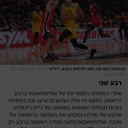
/
בהתחלה הוא עוד ניסה להילחם בצבע. ז'יז'יץ'
אתר רשמי, באדיבות
אולימפיאקוס
רבע שני
אחרי הפתיחה המטורפת של אולימפיאקוס ברבע
הראשון, הפעם היו אלה הצהובים שרצו 0:6 בפתיחה
בזכות נקודות ראשונות במשחק של ג'יילן ריינולדס
וארבע של סורקין (שקלע את השלשה הראשונה של
מכבי). אולימפיאקוס קלעה נקודה ראשונה ברבע רק