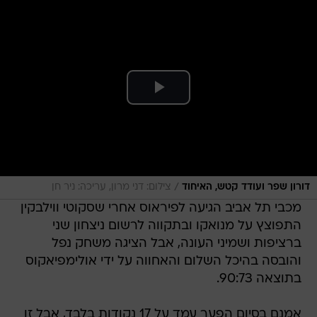
/
דורון שפר ועודד קטש, האיחוד
צילום: דני מרון, עריכה: ניר חן
מכבי תל אביב הגיעה לפיראוס אחרי שסקוטי ווילבקין
התפוצץ על מנואקו ובתקווה לרשום ניצחון שני
ברציפות ושמיני העונה, אבל הציגה משחק נפל
והובסה בהיכל השלום והאחווה על ידי אולימפיאקוס
בתוצאה 90:73.
אמנם בסיום הפער עמד על 17 נקודות בלבד, אבל זו