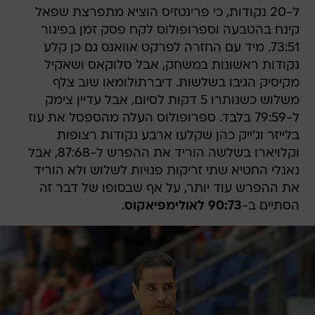
ל-20 נקודות, כי פרינטזיס הוציא מתפרצת שפאל
קינח בהטבעה וספרופולוס לקח פסק זמן בפיגור
73:51. מיד עם החזרה לפרקט אוואנס גם כן קלע
נקודות ראשונות במשחק, אבל סלוקאס ושאקיל
מקיסיק הגיבו בשלשות. דיברתולומאו שוב צלף
משלוש כשנותרו 5 דקות לסיום, אבל עדיין צימק
ל-79:59 בלבד. ספרופולוס העלה מהספסל את עוז
בלייזר וג'ייק כהן שקלעו ארבע נקודות רצופות
וקלויארו בשלשה הוריד את ההפרש ל-87:68, אבל
נאנלי החטיא שתי זריקות פנויות לשלוש ולא הוריד
את ההפרש עוד יותר, על אף שבסופו של דבר זה
הסתיים ב-
90:73 לאולימפיאקוס
.