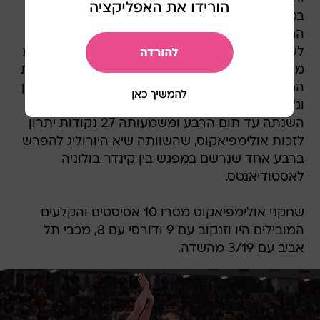
במשחק, היתרון כבר צמח ל-6:24 כשהמקומיים
החטיאו זריקה אחת בלבד מתוך 11. ההפרש הגיע
לשיאו כשנותרו דקה ו-55 שניות לסיום, אז פאל קלע
מתחת לסל וקבע
8:35
. מכבי תל אביב רשמה סדרת
החטאות מזעזעת, גם כדורים חוזרים של רומן סורקין
וג'יימס נאנלי בהתקפה לא הספיקו, והתוצאה לא
השנתה עד תום הרבע ומשמעותה 27 נקודות יתרון
לזכות אולימפיאקוס, שהשוותה שיא היורוליג להפרש
ברבע אחד שנרשם במפגש בין קינדר בולוניה
לאסטודיאנטס.
שחקני אולימפיאקוס מסרו 10 אסיסטים והקלעים
המובילים היו וזנקוב עם 9 ודורסי עם 8, מכבי תל
אביב עם 3/19 מהשדה.