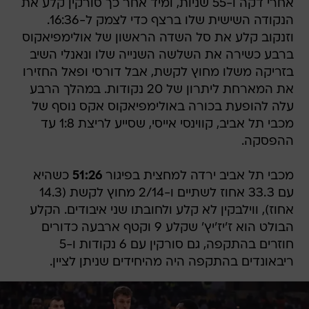
אחרי דקה ו-55 שניות, ומיד אחר כך סורקין קלע את
הנקודה השישית שלו ברצף כדי לצמק ל-16:36.
וזנקוב קלע את סל השדה הראשון של אולימפיאקוס
ברבע כשירה את השלשה השנייה שלו ונאנלי השיב
בזריקה משלו מחוץ לקשת, אבל דורסי ופאל החזירו
את המארחת ליתרון של 20 נקודות. במהלך הרבע
עלה להופעת בכורה באולימפיאקוס אקס נוסף של
מכבי תל אביב, קווינסי אייסי, שסייע לריצת 1:8 עד
ההפסקה.
מכבי תל אביב ירדה למחצית בפיגור
51:26
כשהיא
עם 33.3 אחוז לשתיים ו-2/14 מחוץ לקשת (14.3
אחוז), ווילבקין לא קלע ולחובתו שני איבודים. הקלע
הבולט הוא ז'יז'יץ' שקלע 9 וקטף ארבעה כדורים
חוזרים בהתקפה, גם סורקין עם 6 נקודות ו-5
ריבאונדים בהתקפה היה מהיחידים שניתן לציין.