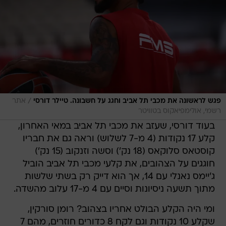
/
פגש לראשונה את מכבי תל אביב וחגג על חשבונה. טיילר דורסי
אתר
רשמי, אולימפיאקוס בטוויטר
בעוד דורסי, שעזב את מכבי תל אביב במאי האחרון,
קלע 17 נקודות (4 מ-7 לשלוש) וראה גם את חבריו
קוסטאס סלוקאס (18 נק') וסשה וזנקוב (15 נק')
חוגגים על הצהובים, את קלעי מכבי תל אביב הוביל
ג'יימס נאנלי עם 14, אך הוא דייק רק בשתי שלשות
מתוך תשעה ניסיונות וסיים עם 4 מ-17 עלוב מהשדה.
ומי היה הקלע הבולט אחריו בצהוב? רומן סורקין,
שקלע 10 נקודות וגם לקח 8 כדורים חוזרים, מהם 7