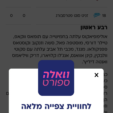
18
זניט סנט פטרסבורג
0
0
רבע ראשון
אולימפיאקוס עלתה בחמישייה עם תומאס ווקאפ,
טיילר דורסי, מוסטפה פאל, סשה וזנקוב וקוסטאס
פפניקולאו. מנגד, מכבי תל אביב עלתה עם סקוטי
וולבקין, קינן אוואנס, אנג'לו קלויארו, דריק וויליאמס
ואנטה ז'יז'יץ'.
כבר אחרי דקה ו-13 שניות האדומים רצו ל-0:7,
כשווזנקוב קלע חמש נקודות מתוכן ואילץ את
ספרופולוס להזעיק פסק זמן. וויליאמס קלע נקודות
ראשונות עבור הצהובים אחרי שתי דקות במשחק, גם
הן מקו העונשין, וז'יזיץ' הוסיף ארבע משלו, אבל
וזנקוב המשיך לצלוף, דורסי קלע שתי שלשות
והמארחת עלתה ליתרון 6:16. אחרי שש דקות