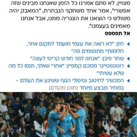
מצויין. לא סתם אמרנו כל הזמן שאנחנו מבינים שזה
אפשרי", אמר אחד משחקני הנבחרת, "המאבק יהיה
משולש כי הוצאנו את הונגריה ממנו, אבל אנחנו
מאמינים בעצמנו".
אל תפספס
חזן: "לא רואה את עצמי מועמד למקום אחר,
חלומותיי מתגשמים פה"
שחר פיבן: "אנחנו לפני חודש קריטי לעונה"
רוטנשטיינר מסכם קמפיין: "אחרי שאלך, תנסו כל מה
שלא עשיתי"
המכשיר לחיטוב וטיפולי הגוף ששיגע את העולם -
במחיר מבצע מיוחד