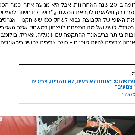
"צסק"א אחת הקבוצות הטובות באירופה ב-20 שנה האחרונות, אבל היא מגיעה אחרי כמה 
אמר דרק וויליאמס לקראת המשחק, "בשבילנו חשוב להמשיך
 את האופי של הקבוצה. נבוא לשחק כמו ששיחקנו - אגרסיבי
היה בסדר". כשנשאל מה המפתח לניצחון במשחק אמר האמריק
בות ביותר בריבאונד ההתקפה עם שנגליה, פאריד, בולומבוי
חנו צריכים להיות מוכנים - כולם צריכים להשיג ריבאונדים. 
ה
פרופולוס: "אנחנו לא רעים, לא נהדרים, צריכים
צנועים"
מלאה