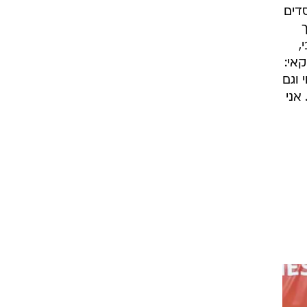
הפסדים
,
אי:
 וגם
אני