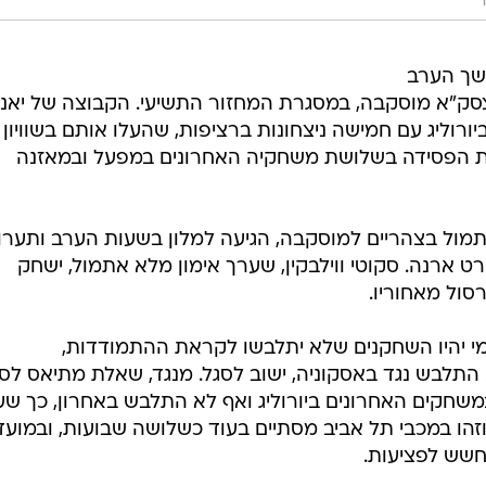
משך הערב
 חוץ מול צסק"א מוסקבה, במסגרת המחזור התשיעי. הקבוצה של יאנ
ורוליג עם חמישה ניצחונות ברציפות, שהעלו אותם בשוויון
ית הפסידה בשלושת משחקיה האחרונים במפעל ובמאזנה
מול בצהריים למוסקבה, הגיעה למלון בשעות הערב ותערו
ארנה. סקוטי ווילבקין, שערך אימון מלא אתמול, ישחק
סול מאחוריו.
מי יהיו השחקנים שלא יתלבשו לקראת ההתמודדות,
התלבש נגד באסקוניה, ישוב לסגל. מנגד, שאלת מתיאס לס
חקים האחרונים ביורוליג ואף לא התלבש באחרון, כך שע
הו במכבי תל אביב מסתיים בעוד כשלושה שבועות, ובמועדו
מחשש לפציעות.