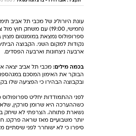
/
תקציר: אוברדוירו - ברצלונה 79:65
ספורט1
עונת היורוליג של מכבי תל אביב תי
(חמישי, 19:00) עם משחק
ספרופולוס נמצאת במומנטום מצוין בי
נקודות למקום השני. הקבוצה הבית
ארבעה ניצחונות וארבעה הפסדים.
בכמה מילים:
מכבי תל אביב יצאה את
הבוקר את האימון המסכם במגהספורט 
ובקבוצה הבהירו כי הפציעה שלו בקר
לפני ההתמודדות יחליט ספרופולוס 
כשההערכה היא שרומן סורקין, שלא 
נשארת פתוחה. הצרפתי לא שיחק במש
יותר משבועיים מאז שראה פרקט. חוז
סיפרו כי לא ישוחרר לפני שיסתיים 