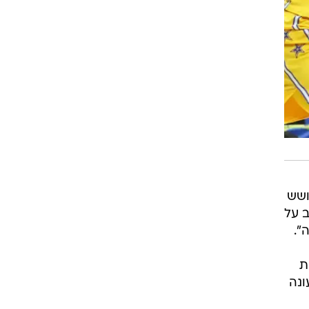
ושש
ב על
".
ת
ונה