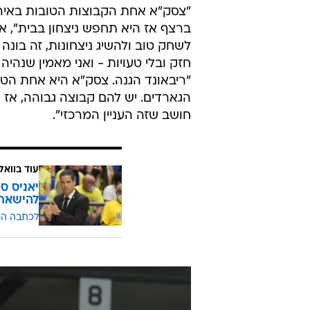
ברצף אז היא תחפש ניצחון בבית", 
לשחק טוב ולהשיג ניצחונות, זה בונה
חזק ובלי טעויות - ואני מאמין שנ
"ריבאונד הגנה. צסק"א היא אחת הטו
הגארדים. יש להם קבוצה גבוהה, אז אנ
חושב שזה העניין המרכזי".
עוד בוואל
יאניס ס
להישאר 
לכתבה ה