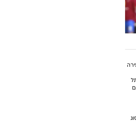
ירה
ל
ם
וג