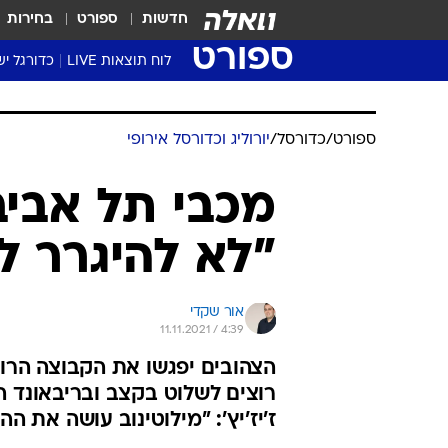
חדשות
ספורט
בחירות
ספורט
לוח תוצאות LIVE
כדורגל יש
ליגת העל Winner
סטט' ליגת
ספורט
/
כדורסל
/
יורוליג וכדורסל אירופי
גביע המדי
גביע הטוט
מכבי תל אביב
שגרירים
"לא להיגרר ל
נבחרות י
ליגה לאומ
ליגה א'
אור שקדי
11.11.2021 / 4:39
הצהובים יפגשו את הקבוצה הרו
רוצים לשלוט בקצב ובריבאונד ההג
ז'יז'יץ': "מילוטינוב עושה את