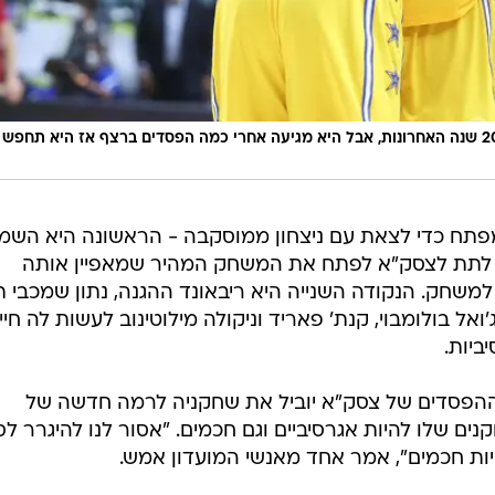
"צסק"א אחת הקבוצות הטובות באירופה ב-20 שנה האחרונות, אבל היא מגיעה אחרי כמה הפסדים ברצף אז היא תחפש
מפתח כדי לצאת עם ניצחון ממוסקבה - הראשונה היא השמ
ם לתת לצסק"א לפתח את המשחק המהיר שמאפיין אותה
למשחק. הנקודה השנייה היא ריבאונד ההגנה, נתון שמכבי ת
אל בולומבוי, קנת' פאריד וניקולה מילוטינוב לעשות לה חיי
ביות.
ההפסדים של צסק"א יוביל את שחקניה לרמה חדשה של
ים שלו להיות אגרסיביים וגם חכמים. "אסור לנו להיגרר לס
יות חכמים", אמר אחד מאנשי המועדון אמש.