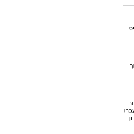
רוגבי וקריקט
גולף
ביליארד
יס
תקצירים
ך
ור
ברו
ן