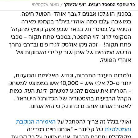
/
כל שחקני הספסל רעבים. רועי אלימלך
מאור אלקסלסי
בסכנין הושלכו אבנים לעבר אוהדי הפועל חיפה,
במושבה עלבו כמה אוהדי בית"ר בקמסו מארה
הגינאי על בסיס דתי, בבאר שבע צעק קומץ מהקהל
המקומי לרוני לוי התפטר, במכבי פתח תקוה - מכבי
פתח תקוה! - זכה ניקו אולסק לגידופים ובדרבי נחרך
הדשא המדהים של איתן שור על ידי האבוקות של
אוהדי הפועל.
ולמרות היעדר התרבות, וגודש האלימות והגזענות,
יותר מ-70 אלף איש - 10,000 איש בממוצע למשחק
- הטריחו את עצמם להגיע למשחקי ליגת העל, כמות
הקהל הרביעית בהיסטוריה של הכדורגל הישראלי.
לאמור: אנחנו אוהבים כדורגל, כי הוא אנחנו.
ואולי בגלל זה צריך להסתכל על
האמירה הנוקבת
והמטלטלת
של קלינגר - "אנחנו חיים במדינה
מקולקלת וחסרת תרבות. אני מצטער על כל קריעת