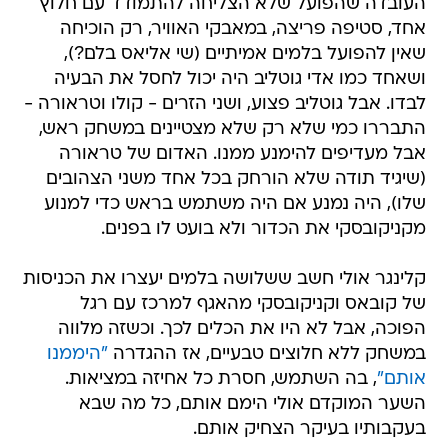
העובדה שהפועל שלא הצליחה להתמודד עם חלוץ
אחד, סטיפה פריצה, במאבקי האוויר, רק הוכיחה
שאין להפועל בלמים אמיתיים (שי אליאס בלם?),
ושאחד כמו אדי גוטליב היה יכול לחסל את הבעיה
לבדו. אבל גוטליב פצוע, ושני הזרים - קולו וטראורה -
התבררו כמי שלא רק שלא מצטיינים במשחק ראש,
אבל מעדיפים להימנע ממנו. האדום של טראורה
(שיגיד תודה שלא הורחק בכל אחד משני הצהובים
שלו), היה נמנע אם היה משתמש בראש כדי למנוע
מקניקובסקי את הכדור ולא בועט לו בפנים.
קלינגר אולי חשב ששלושה בלמים יעצרו את הכניסות
של קובאס וקניקובסקי מהאגף למרכז עם רגל
הפוכה, אבל לא היו את הכלים לכך. וכשזה מלווה
במשחק ללא חלוצים טבעיים, אז ההגדרה
"היממנו
אותם"
, בה השתמש, חסרת כל אחיזה במציאות.
השער המוקדם אולי הימם אותם, כל מה שבא
בעקבותיו בעיקר הצחיק אותם.