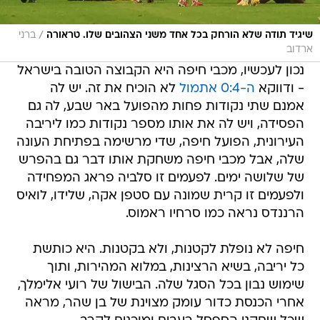
/
שיגיד תודה שלא הורחק בכל אחד משני הצהובים שלו. טראורה
ברני
ארדוב
נכון לעכשיו, מכבי חיפה היא הקבוצה הטובה בישראל
- ודווקא
ה-0:4 אתמול
לא הוכיח את זה. יש לה
אמנם שתי נקודות פחות מהפועל באר שבע, לה גם
הפסידה, ויש לה את אותו מספר נקודות כמו ליריבה
העירונית, הפועל חיפה, שדי מרשימה בפתיחת העונה
שלה, אבל מכבי חיפה משחקת אותו דבר גם בהפרש
של שלושה ימים. לפעמים זו סלביה פראג המפחידה
ולפעמים זו קרית שמונה עם סטפן אקה, שלידו, לואיס
הרננדס נראה כמו סרחיו ראמוס.
חיפה לא נופלת לקטנות, ולא בקטנות. היא כותשת
כל יריבה, בשיא הרצינות, במלוא המהירות, ותוך
שימוש נבון בכל הסגל שלה. הבישול של רועי אלימלך,
אחרי הכנסת כדור עומק מצוינת של בן שהר, מראה