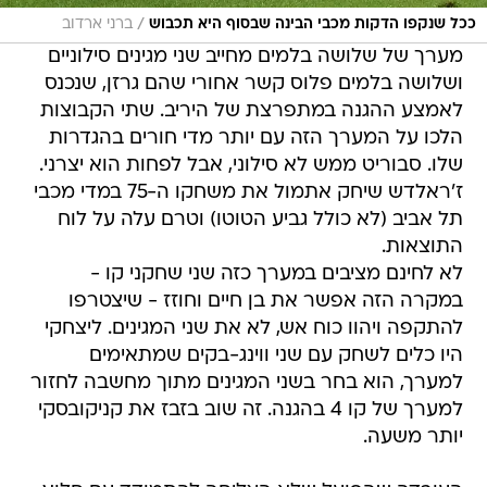
/
ככל שנקפו הדקות מכבי הבינה שבסוף היא תכבוש
ברני ארדוב
מערך של שלושה בלמים מחייב שני מגינים סילוניים
ושלושה בלמים פלוס קשר אחורי שהם גרזן, שנכנס
לאמצע ההגנה במתפרצת של היריב. שתי הקבוצות
הלכו על המערך הזה עם יותר מדי חורים בהגדרות
שלו. סבוריט ממש לא סילוני, אבל לפחות הוא יצרני.
ז'ראלדש שיחק אתמול את משחקו ה-75 במדי מכבי
תל אביב (לא כולל גביע הטוטו) וטרם עלה על לוח
התוצאות.
לא לחינם מציבים במערך כזה שני שחקני קו -
במקרה הזה אפשר את בן חיים וחוזז - שיצטרפו
להתקפה ויהוו כוח אש, לא את שני המגינים. ליצחקי
היו כלים לשחק עם שני ווינג-בקים שמתאימים
למערך, הוא בחר בשני המגינים מתוך מחשבה לחזור
למערך של קו 4 בהגנה. זה שוב בזבז את קניקובסקי
יותר משעה.