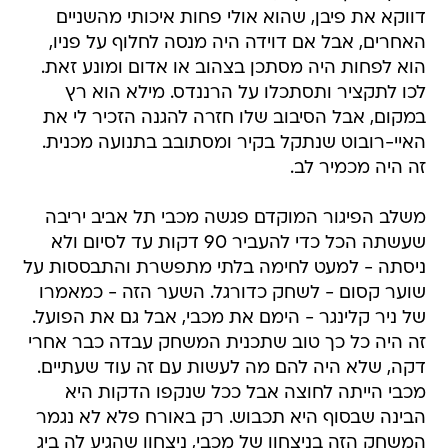
דווקא את פיבן, שהוא אולי פחות איכותי מהשניים
האחרים, אבל אם דוידה היה מנסה לחלוף על פניו,
הוא לפחות היה מסתכן בצהוב או אדום ומונע זאת.
לכו לתקציר ותסתכלו על הרננדס. מילא הוא רץ
במקום, אבל הסיבוב שלו חזרה להגנה הזכיר לי את
האיי-רובוט שנתקל בקיר ומסתובב בתנועה מכנית.
זה היה מכמיר לב.
משלב הפיגור המוקדם פגשה מכבי תל אביב יריבה
שעשתה הכל כדי להעביר 90 דקות עד לסיום ולא
ניסתה - למעט לחימה בלתי מתפשרת והתבססות על
שוער קסום - לשחק כדורגל. השער הזה - כמאמרו
של ניר קלינגר - הימם את מכבי, אבל גם את הפועל.
זה היה כל כך טוב שתכנית המשחק עבדה כבר אחרי
דקה, שלא היה להם מה לעשות עם זה עוד שעתיים.
מכבי הייתה לחוצה אבל ככל שנקפו הדקות היא
הבינה שבסוף היא תכבוש. רק באורח פלא לא נגמר
המשחק הזה בניצחון של מכבי, ניצחון שהגיע לה ביג