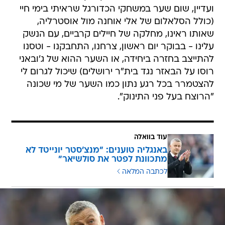
ועדיין, שום שער במשחקי הכדורגל שראיתי בימי חיי
(כולל הסלאלום של אלי אוחנה מול אוסטרליה,
שאותו ראינו, מחלקה של חיילים קרביים, עם הנשק
עלינו - בבוקר יום ראשון, צרחנו, התחבקנו - וטסנו
להתייצב בחזרה ביחידה, או השער ההוא של ג'ובאני
רוסו על הבאזר נגד בית"ר ירושלים) שיכול לגרום לי
להצטמרר בכל רגע נתון כמו השער של מי שכונה
"הרוצח בעל פני התינוק".
עוד בוואלה
באנגליה טוענים: "מנצ'סטר יונייטד לא
מתכוונת לפטר את סולשיאר"
לכתבה המלאה