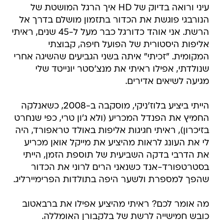
עיני ורואה בדיוק של HD איך הרגל המושטת של
הנורבגי פוגשת את הכדור בתזמון מושלם בדרך אל
הרשת. אני אוהד כדורגל כבר מעל ל-45 שנים, ראיתי
אליפות היסטורית של הפועל חיפה, קבוצתי
המקומית. "זכיתי" איתה בשני הגביעים שהשיגה אחרי
שנולדתי, אפילו ראיתי את מנצ'סטר יונייטד שלי
מגיעה לשיאים אדירים.
הייתי ביציע בלוז'ניקי, מוסקבה ב-2008, כשאנלקה
החמיץ את הפנדל המכריע (ולא ג'ון טרי, כפי שנחרט
בזיכרון), ראיתי חגיגות אליפות באולד טראפורד, היה
לי את העונג לראות מהיציע את מייקל אואן מכריע
את הדרבי בדקה השביעית של תוספת הזמן, הייתי
בסטרטפורד-אנד כשנאני הרים לרוני את הכדור
שהפך למספרת ולשער היפה בתולדות הפרימיירליג.
מה אומר לכם? ראיתי מהיציע אפילו את ברבאטוב
כובש חמישייה לרשת של בלקבורן האומללה.