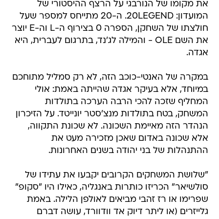
את מקומו של הנורבגי על הרצף ההיסטורי של
המועדון: 20LEGEND. ה-20 מתייחס למספר שעל
חולצתו של השחקן, הספרה 0 בצירוף ה-L וה-E יוצר
את השם OLE - והמילה לג'נד, בתרגום לעברית, היא
אגדה.
במקרה של האנטי-כוכב הזה, לא רק סמליל מתוחכם
במיוחד, אלא בעיקר אגדה שהייתה באמת: אולי
המחליף שזכה להכי הרבה הערכה בתולדות
המשחק, בטח בתולדות מנצ'סטר יונייטד. על הזיכרון
הנהדר הזה מאיימת השכונה. לא שכונת התקווה,
אלא שכונה באדום שאכן מזכירה מעט את
ההתנהלות של בני יהודה בשנים האחרונות.
"שלושת המשחקים הקרובים יקבעו את עתידו של
סולשיאר" הכריזו כותרות באנגליה, כאילו היו "סקופ"
שפרימו או רז זהבי מביאים לאולפן הלילה. באמת
גלייזרים (או ליתר דיוק אד וודוורד, עושה דברם