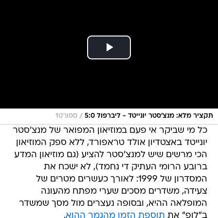
/
תקציר מלא: מנצ'סטר יונייטד - ליברפול 5:0
ספורט1
כל מי שביקר אי פעם במוזיאון המפואר של מנצ'סטר
יונייטד באצטדיון אולד טראפורד, ללא ספק המוזיאון
הכי מרשים שיש למנצ'סטר להציע (גם מוזיאון המדע
ברובע הרומי העתיק די נחמד), לא ישכח את
המסדרון של 1999: לאורך כעשרים מטרים של
צעידה, משדרים מסכים שערי מפתח מהעונה
המופלאה ההיא, ובסופה נעצרים מול מסך שמשדר
ב"לופ" את
תוספת הזמן מהגמר ההוא
.