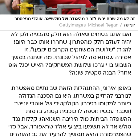
זה לא מה שהם ירצו לזכור מהאגדה של סולשיאר. אוהדי מנצ'סטר
/
יונייטד
GettyImages, Michael Regan
ואם אתם בטוחים שאולה הוא חלק מהבעיה ולכן לא
יהיה לעולם חלק מהפתרון, שחררו אותו כבר היום!
להגיד: "שלושת המשחקים הקרובים יקבעו", זו
אמירה שמתאימה לניהול שכונתי. מה ישתנה במשך
השבוע בו ייערכו שלושת המשחקים? האיש יסגל אופי
אחר? הבנה טקטית שונה?
באופן אירוני, ההתנהלות הזאת שבינתיים מאפשרת
לנורבגי להחזיק במשרתו, היא גם הסכנה הגדולה
ביותר למקומו בזיכרון הקולקטיבי של אוהדי יונייטד
(שכבר עכשיו נוספה לו כוכבית קטנה, בדמות
ההשפלה הביתית מול היריבה השנואה): קללות נגד
סולשיאר לא תשמעו ביציעי אולד טראפורד, אבל כדי
שהצמרמורת ההיא תמשיך להרעיד את גב האוהדים