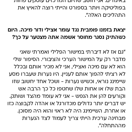
באיגודים. אני חושב שהיום המרכזים עוסקים פחות
בפוליטיקה ויותר בספורט והייתי רוצה להאיץ את
התהליכים האלה".
יצאת בזמנו פומבית נגד עומר אצילי ודור מיכה. היום
כשהתיק נסגר מחוסר אשמה אתה מצטער על כך?
"גם אז לא דיברתי במישור הפלילי ואמרתי שאני
מדבר רק על המישור הערכי והציבורי. הסיפור שלי
הוא לא עם מיכה ואצילי, אני לא מכיר אותם ובכלל
לא רציתי להפוך אותם לעניין. היו נערות שעברו מסע
שיימינג נוראי, וכשיש נערות - ושכל אחד יחשוב שזו
הבת שלו או אחות שלו שחטפו כל כך הרבה אש
וקורעים להן את הנפש - אני לא עומד מהצד ושותק.
יש דברים יותר גדולים מכדורגל או אהדה לקבוצה כזו
או אחרת. השיימינג היה לא ראוי והוא היה מסוכן.
מבחינה ערכית הייתי צריך לעמוד לצד הנערות
מההתחלה".