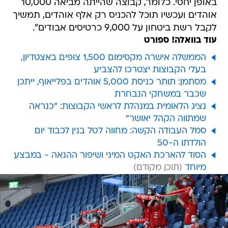
באופן יחסי. כלומר, קבוצה שהייתה מביאה 10,000
אוהדים ועכשיו תוכל להכניס רק אלף אוהדים, תמשיך
לקבל רשת ביטחון על 9,000 כרטיסים אבודים".
עוד בוואלה! ספורט
הממשלה אישרה מקסימום 1,500 צופים באצטדיון,
בעלי הקבוצות יצטרכו להצביע
מסתמן: תותר כניסת 5,000 אוהדים בפלייאוף, ייתכן
שכבר במשחקי הנבחרת
נציג הלאומית במנהלת לראשי הקבוצות: "כנראה
שמתווה הקהל יאושר"
סמל העבודה הקשה: מחווה לטל בנין לכבוד יום
הולדתו ה-50
הסוד להארכת האקט המיני ושיפור ההנאה - במבצע
מיוחד