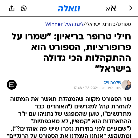
ספורט
/
כדורגל ישראלי
/
ליגת העל Winner
חילי טרופר בריאיון: "שמרו על
פרופורציות, הספורט הוא
ההתקהלות הכי גדולה
בישראל"
שלמה וייס
עודכן לאחרונה: 7.3.2021 / 17:48
שר הספורט מקווה שהמנהלת תאשר את המתווה
להחזרת קהל למגרשים ("האוהדים כבר
מתרגשים"), טוען שהמפגש של נתניהו עם יו"ר
ההתאחדות הוא "קמפיין, לא מאכפתיות"
("שבועיים לפני בחירות נזכרו שיש פה אוהדים?"),
ומתעקש: "אנחנו העמדנו את הספורט על הרגליים"