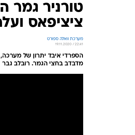
תקציר: דומיניק תים - אנדריי רובלב 6:2, 7:5