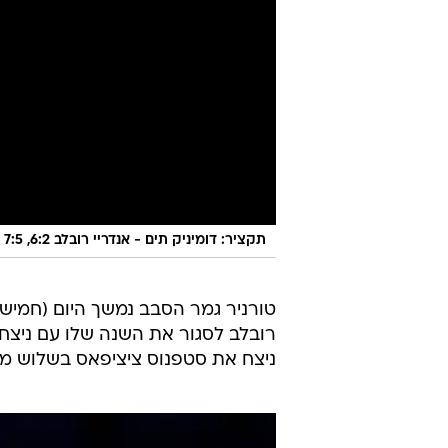
טורניר גמר הסבב נמשך היום (חמישי
ניצח את סטפנוס ציציפאס בשלוש מער