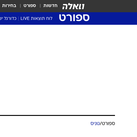
חדשות
ספורט
בחירות
ספורט
לוח תוצאות LIVE
כדורגל יש
ליגת העל Winner
סטט' ליגת
ספורט
/
טניס
גביע המדי
גביע הטוט
טורניר גמר ה
שגרירים
ציציפאס ועלה
נבחרות י
ליגה לאומ
ליגה א'
מערכת וואלה ספורט
19.11.2020 / 22:41
מדבדב בחצי הגמר. רובלב גבר על תים 