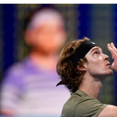
דג'וקוביץ', והעפיל לחצי הגמר
ח את רפאל נדאל, ציציפאס גבר על רובלב
שפרו ביצועים - עם הנחה בלעדית