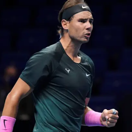
, ידו של הספרדי הייתה על העליונה והוא ישחק נגד דניל
התאושש מההפסד במותחן הגדול לדומיניק תים ולמרות
קדמת בסט השלישי הראתה לו את הדרך לשלב הבא. ציציפ
שזכה בטורניר בשנה שעברה, סיים אותו הפעם אחרי שלב הבתים וכעת הוא מפגר 6:1 במאזן