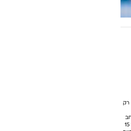
 רק
חב
וניצחון ראשון אי פעם בטורניר גמר הסבב, בו כמובן גם השתתף לראשונה. הוא נזקק לשעה ועוד 15
יום