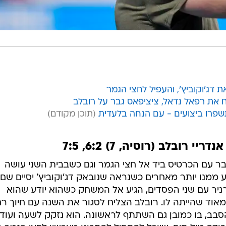
 עם הכרטיס ביד אל חצי הגמר וגם כשבבית השני עושה
ע ממנו יותר מאחרים כשנראה שנובאק דג'וקוביץ' יסיים שם
רניר עם שני הפסדים, הגיע אל המשחק כשהוא יודע שהוא
נת 2020 המוצלחת מאוד שהייתה לו. רובלב הצליח לסגור את השנה עם חיוך ר
ה מול תים, שיוכל להתחיל להתכונן מעכשיו לחצי הגמר ב
יציפאס