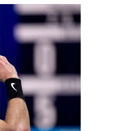
/
סגר את 2020 עם חיוך רחב. רובלב
רויטרס
עוד בוואלה! ספורט
טורניר גמר הסבב: מדבדב הפתיע את 
טורניר גמר הסבב: דומיניק תים ניצ
אל תתפשרו על מין לא מספק: כך ת