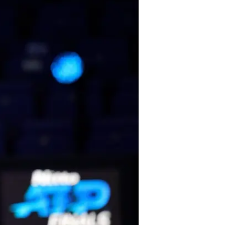
/
התאושש מההפסד לתים. נדאל
רויטרס
רפאל נדאל (2, ספרד) - סטפנוס ציציפאס (6, יוון) 4:6, 6:4, 2:6
אחרי מאבק עיקש על מקום בחצי הגמר
מדבדב בשלב הבא. השור ממאיורקה 
שאיבד יתרון של מערכה, שבירה מו
המשחקים מול נדאל.