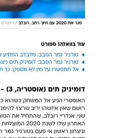
דומיניק תים (אוסטריה, 3) - אנדריי רובלב (רוסיה, 7) 6:2, 7:5
האוסטרי הגיע אל המשחק כשהוא כבר
רושם שאין איזשהו יריב שרצוי להימנ
שני. אנדריי רובלב, שהתחיל את הטו
האחרון שלו לש
דקות בלבד על מנת להשלים את העבוד
שבת.
אנדריי רובלב
דומיניק תים
רפאל נדאל
סטפנוס צ
טרם התפרסמו תגובות