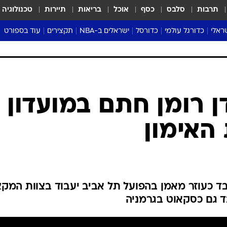
תרבות
סלבס
כסף
אוכל
בריאות
תיירות
טכנולוגיה
ראלי
כדורגל עולמי
כדורסל
ישראלים ב-NBA
תקצירים
עוד בספורט
ליגה אנגלית
ליגת העל
דני אבדיה
מונדיאל 2026
 העל
ליגה ספרדית
דאבל דריבל
NBA
נה
ליגה איטלקית
יורוליג וכדורסל אירופי
טבלאות
ו
ליגה גרמנית
ליגה לאומית
פודקאסטים
ליגה צרפתית
נבחרות ישראל בכדורסל
מסכמים מחזור
שראל
ליגת האלופות
כדורסל נשים
אבא של שבת
ית
הליגה האירופית
מעל הטבעת
דרום אמריקה
סערה בממלכה
טניס
טראש טוק
ספורט אמריקא
ן רומן חתם במועדון
פוקר