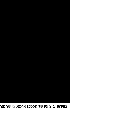
ויצטרף לצוות
יניב טוכמן
26.7.2020 / 12:44
שחקן העבר שבעונה החולפת עבד
של הקבוצה מעיר היהלומים. עב