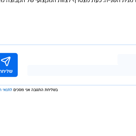
לעבור מתיחת פנים. היום (ראשון) הודיעה הקבוצה על החת
של מאמנה החדש של נתניה, ההולנדי ריימונד אטפלד. בעונה
 אביב.
דן רומן החל את קריירת המשחק שלו ב-1999 בהפועל ירושלים, ושיחק לאורך הקריירה בעשרה
מועדונים שונים. ב-2009/10 שיחק במכבי תל אביב. עונתו האחרונה הייתה 2014/2015, כאשר
האחרונה הייתה מכבי שעריים. בסיום קריירת המשחק של
רמנית השנייה. כעת מצטרף לצוות המקצועי של הקבוצה מע