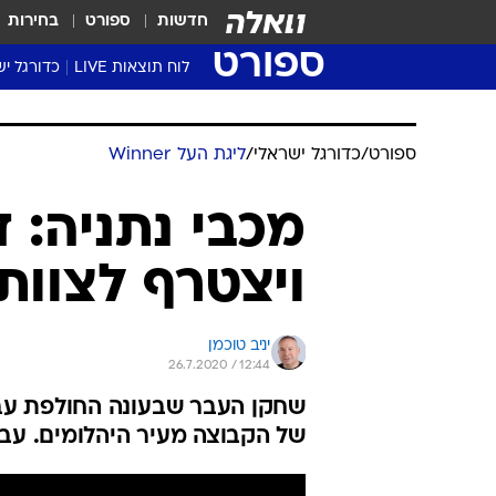
חדשות
ספורט
בחירות
ספורט
לוח תוצאות LIVE
כדורגל יש
ליגת העל Winner
סטט' ליגת
גביע המדי
גביע הטוט
שגרירים
נבחרות י
ליגה לאומ
ליגה א'
ספורט
/
כדורגל ישראלי
/
ליגת העל Winner
מכבי נתניה: ד