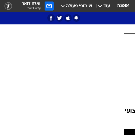
וואלה דואר
אופנה
עוד
שיתופי פעולה
קרא דואר
ציון 3
דאבל דריבל
י