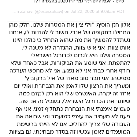
כולנו - העפלה לטורניר גמר יורו 2020 בהצלחה ???
ed by
Eran Zahavi
(@eranzahavi) on
Jul 22, 2020 at 9:09am PDT
אלון חזן הוסיף: "וילי ציין את המטרות שלנו, חלק מהן
התחילו בתקופה של אנדי. חשוב לי להודות לו, אנחנו
נשתדל להמשיך את מה שהוא התחיל כי כולנו היינו
אותו צוות. אני איש צוות, ההגדרה לא משנה לי.
המטרה שלנו היא לגרום לכדורגל הישראלי
להתפתח. אני שומע את הביקורות, אבל כאחד שלא
רודף אחרי כבוד אני לא נפגע. אני לא מחפש הערכה
ממישהו. אני חבר טוב מאוד של איל ברקוביץ'
ומעריך את הרצון שלו לאמן את הנבחרת ואולי יום
אחד זה יקרה. האינטרס שלי הוא רק לקדם כמה
שיותר את הכדורגל הישראלי, בשביל זה אני פה.
פעמיים אימנתי את הנבחרת כתחליף זמני, אני אף
פעם לא מעמיד את עצמי כמועמד ומי שרואה את
העבודה שלי צריך להחליט. אם לא הייתי ברשימת
המועמדים לאמן עכשיו זה בסדר מבחינתי. גם בציוות