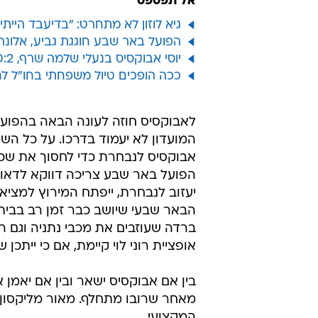
אל תפספס
גיא לוזון לא מתחרט: "בדיעבד הייתי
הפועל באר שבע חוגגת גביע, אלונה
יוסי אבוקסיס בנעלי שלמה שרף, 0:2 ראשון בגמר מאז 1995: מספרי הגביע
ככה הופכים טיול משפחתי בחו"ל ל
לאבוקסיס חוזה לעונה הבאה בהפוע
המועדון לא יעמוד בדרכו. על כל הש
אבוקסיס לנבחרת כדי לחסוך את שכר
הפועל באר שבע צריכה דווקא לדאוג
יעזוב לנבחרת, ייפתח המירוץ למציא
הבאר שבעי שיושב כבר זמן רב בבית, 
ברדה שעוזבים את מכבי נתניה וגם רן 
אופציית רוני לוי קיימת, אם כי ייתכן
בין אם אבוקסיס ישאר ובין אם יאמן
מאחר שרובו מתחלף. מאור מליקסון 
המקצועי.