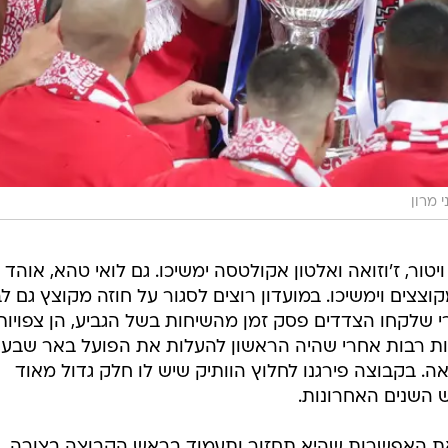
י מרון
ור, ז'וזואה ואלטון אקולטסה ימשיכו. גם לואי טהא, אוהד
קוצצים וימשיכו. במועדון רוצים לסגור על חוזה מקוצץ גם לב
י שלקחו הצדדים פסק זמן מהשיחות בשל הגביע, הן צפויות
ת רבות אחרי שהיה הראשון להעלות את הפועל באר שבע 
אה. בקבוצה פירגנו לחלוץ הוותיק שיש לו חלק גדול מאוד
השנים האחרונות.
ת האפשרות שהיא תחזור ותעמוד בראש הקבוצה בצורה