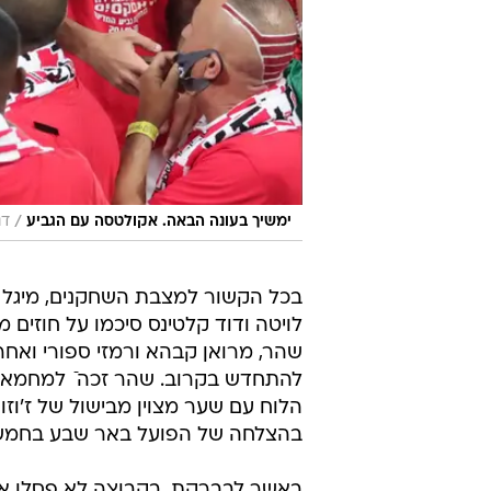
/
ימשיך בעונה הבאה. אקולטסה עם הגביע
דנ
בכל הקשור למצבת השחקנים, מיגל ויט
לויטה ודוד קלטינס סיכמו על חוזים מ
שהר, מרואן קבהא ורמזי ספורי ואחר
להתחדש בקרוב. שהר זכה ֿ למחמאו
הלוח עם שער מצוין מבישול של ז'וזו
בהצלחה של הפועל באר שבע בחמש 
באשר לבברקת, בקבוצה לא פסלו א