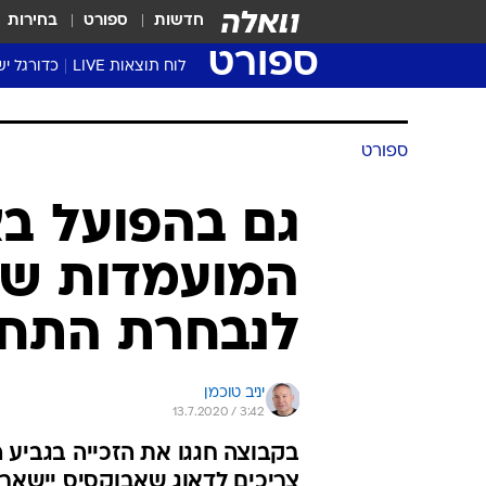
חדשות
ספורט
בחירות
ספורט
לוח תוצאות LIVE
כדורגל יש
ליגת העל Winner
סטט' ליגת
ספורט
גביע המדי
גביע הטוט
גם בהפועל בא
שגרירים
המועמדות של 
נבחרות י
ליגה לאומ
לנבחרת התחז
ליגה א'
יניב טוכמן
13.7.2020 / 3:42
בקבוצה חגגו את הזכייה בגביע 
צריכים לדאוג שאבוקסיס יישאר 