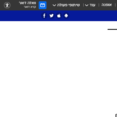
וואלה דואר
אופנה
עוד
שיתופי פעולה
קרא דואר
ציון 3
דאבל דריבל
י