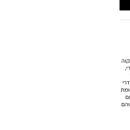
רוגבי וקריקט
גולף
ביליארד
תקצירים
בי פתח תקוה
1. 23 שנים אחרי,
רי
ומת
ם
שהם