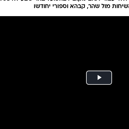
ענפים נוספים
חות מול שהר, קבהא וספורי יחודשו
לוח שידורים
החידה של ספור
ארכיון מדורים
כתבו לנו