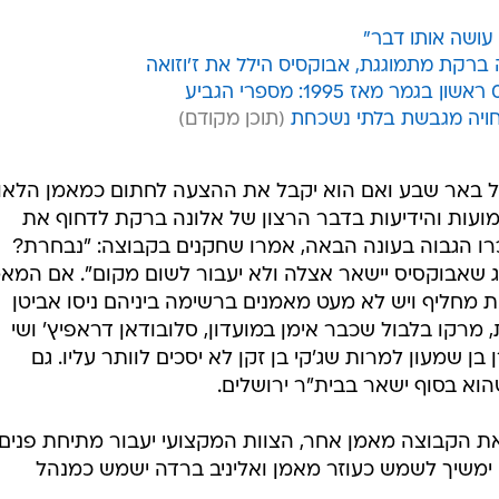
 עושה אותו דבר"
 ברקת מתמוגגת, אבוקסיס הילל את ז'וזואה
חויה מגבשת בלתי נשכחת
ל באר שבע ואם הוא יקבל את ההצעה לחתום כמאמן הלאומ
מועות והידיעות בדבר הרצון של אלונה ברקת לדחוף את
ו הגבוה בעונה הבאה, אמרו שחקנים בקבוצה: "נבחרת?
 שאבוקסיס יישאר אצלה ולא יעבור לשום מקום". אם המאמ
ת מחליף ויש לא מעט מאמנים ברשימה ביניהם ניסו אביטן
מרקו בלבול שכבר אימן במועדון, סלובודאן דראפיץ' ושי
בן שמעון למרות שג'קי בן זקן לא יסכים לוותר עליו. גם
 שהוא בסוף ישאר בבית"ר ירושלים.
 את הקבוצה מאמן אחר, הצוות המקצועי יעבור מתיחת פנים
ימשיך לשמש כעוזר מאמן ואליניב ברדה ישמש כמנהל