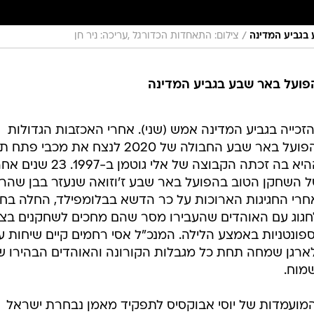
/
 בגביע המדינה
צילום: התאחדות הכדורגל ,עריכה: ניר חן
הפועל באר שבע בגביע המדינה
כייה בגביע המדינה אמש (שני). אחרי האכזבות הגדולות
בגמרים של 2015 ו-2003, הצליחה הפועל באר שבע החבולה של 2020 לנצח את מכ
0:2 ולזכות שוב בגביע אחרי הפעם ההיא בה זכתה הקבוצה של אלי גוטמן ב-997
ל השחקן הטוב בהפועל באר שבע ז'וזואה שנעזר בבן שהר
רי החגיגות הארוכות על כר הדשא בבלומפילד, החלה בחד
גוג עם האוהדים שהעבירו מסר שהם מחכים לשחקנים בצ
פונטניות באמצע הלילה. המנכ"ל אסי רחמים קיים שיחות ע
ארגן שמחה תחת כל מגבלות הקורונה והאוהדים הבהירו 
מוח.
מועמדות של יוסי אבוקסיס לתפקיד מאמן נבחרת ישראל