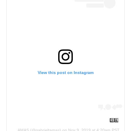
View this post on Instagram
3️⃣6️⃣
GABRIEL TAMAS
(@gabrieltamas) on
Nov 9, 2019 at 4:20am PST