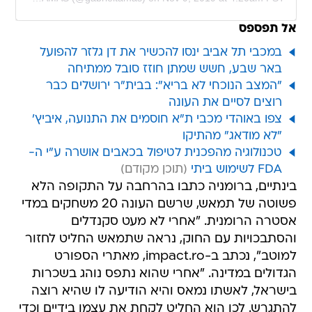
אל תפספס
במכבי תל אביב ינסו להכשיר את דן גלזר להפועל
באר שבע, חשש שמתן חוזז סובל ממתיחה
"המצב הנוכחי לא בריא": בבית"ר ירושלים כבר
רוצים לסיים את העונה
צפו באוהדי מכבי ת"א חוסמים את התנועה, איביץ'
"לא מודאג" מהתיקו
טכנולוגיה מהפכנית לטיפול בכאבים אושרה ע"י ה-
FDA לשימוש ביתי
בינתיים, ברומניה כתבו בהרחבה על התקופה הלא
פשוטה של תמאש, שרשם העונה 20 משחקים במדי
אסטרה הרומנית. "אחרי לא מעט סקנדלים
והסתבכויות עם החוק, נראה שתמאש החליט לחזור
למוטב", נכתב ב-impact.ro, מאתרי הספורט
הגדולים במדינה. "אחרי שהוא נתפס נוהג בשכרות
בישראל, לאשתו נמאס והיא הודיעה לו שהיא רוצה
להתגרש. לכן הוא החליט לקחת את עצמו בידיים וכדי