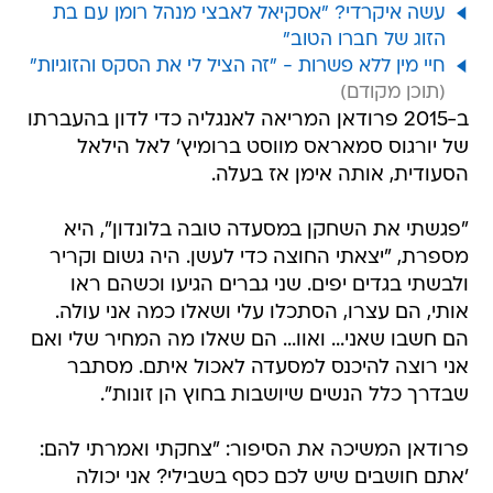
חיי מין ללא פשרות - "זה הציל לי את הסקס והזוגיות"
ב-2015 פרודאן המריאה לאנגליה כדי לדון בהעברתו
של יורגוס סמאראס מווסט ברומיץ' לאל הילאל
הסעודית, אותה אימן אז בעלה.
"פגשתי את השחקן במסעדה טובה בלונדון", היא
מספרת, "יצאתי החוצה כדי לעשן. היה גשום וקריר
ולבשתי בגדים יפים. שני גברים הגיעו וכשהם ראו
אותי, הם עצרו, הסתכלו עלי ושאלו כמה אני עולה.
הם חשבו שאני... ואוו... הם שאלו מה המחיר שלי ואם
אני רוצה להיכנס למסעדה לאכול איתם. מסתבר
שבדרך כלל הנשים שיושבות בחוץ הן זונות".
פרודאן המשיכה את הסיפור: "צחקתי ואמרתי להם:
'אתם חושבים שיש לכם כסף בשבילי? אני יכולה
לקנות את שניכם ואת כל המשפחות שלכם'.
בסטיואציה הזו הבנתי כמה זה גרוע להיות אישה".