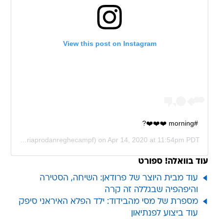
View this post on Instagram
#morning ❤️❤️❤️?
(@anamariaprodanreghecampf) on
Apr 14, 2020 at 11:54pm PDT
עוד בוואלה! ספורט
עוד מבית היוצר של פרודאן: השיחה, הסטירה
והיפהפיה שבגללה זה קרה
מספרת של מסי מהבידוד: ילד הפלא האיראני סיפק
עוד ביצוע לפנתיאון
עשה איקרדי? "אסקיאל לאבצי מנהל רומן עם בת
הזוג של חברו הטוב"