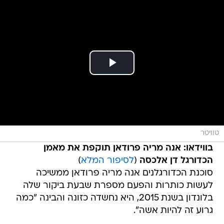
טוויטר
בווידאו: אנה מריה פרודאן תוקפת את מאמן
הכדורגל דן אלכסה
(
לסיפור המלא
)
סוכנת הכדורגלנים אנה מריה פרודאן ממשיכה
לעשות כותרות והפעם מספרת שבעת ביקור שלה
בלונדון בשנת 2015, היא נחשדה כזונה והבינה "כמה
גרוע זה להיות אשה".
פרודאן בת ה-47 נשואה לכדורגלן העבר והמאמן
בהווה, לורנציו רגקאמפף והיא אחת מסוכנות