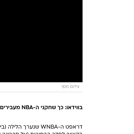
צילום מסך
בווידאו: כך שחקני ה-NBA מעבירים את הזמן בבידוד
דראפט ה-WNBA שנערך 