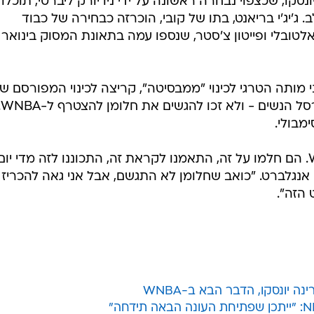
קו, שכצפוי נבחרה ראשונה על ידי ניו יורק ליברטי, תוכלו
ב. ג'יג'י בריאנט, בתו של קובי, הוכרזה כבחירה של כבוד
טובלי ופייטון צ'סטר, שנספו עמה בתאונת המסוק בינואר
י מותה הטרגי לכינוי "ממבסיטה", קריצה לכינוי המפורסם ש
אביה, נחשבו לכישרונות
מבולי.
"הן מייצגות את העתיד של ה-WNBA. הם חלמו על זה, התאמנו לקראת זה, התכוננו לזה מדי יום
 אנגלברט. "כואב שחלומן לא התגשם, אבל אני גאה להכריז
הזה".
 יונסקו, הדבר הבא ב-WNBA