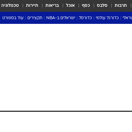
תרבות
סלבס
כסף
אוכל
בריאות
תיירות
טכנולוגיה
ראלי
כדורגל עולמי
כדורסל
ישראלים ב-NBA
תקצירים
עוד בספורט
ליגה אנגלית
ליגת העל
דני אבדיה
מונדיאל 2026
 העל
ליגה ספרדית
דאבל דריבל
NBA
נה
ליגה איטלקית
יורוליג וכדורסל אירופי
טבלאות
ו
ליגה גרמנית
ליגה לאומית
פודקאסטים
ליגה צרפתית
נבחרות ישראל בכדורסל
מסכמים מחזור
שראל
ליגת האלופות
כדורסל נשים
אבא של שבת
ית
הליגה האירופית
מעל הטבעת
דרום אמריקה
סערה בממלכה
טניס
טראש טוק
ספורט אמריקא
פוקר