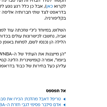
הקשור לסדר הבחירות (על סברינה יונס
לקרוא
כאן
), אבל כן כלל רגע נוגע לל
בדראפט לצד שתי חברותיה אליסה אל
בקליפורניה.
השלוש, במיוחד ג'יג'י שזכתה עוד לפנ
הלילה הן נכנסו לשם, לפחות באופן סי
ביומו", אמרה קומישינרית הליגה קטי
עליהן כעל בחירות של כבוד בדראפט 
אל תפספס
טריפל דאבל מהלכת: הכירו את סברינה
אדם סילבר פסימי לגבי חזרת ה-NBA: "ייתכן שפתיחת העונה הבאה תידחה"