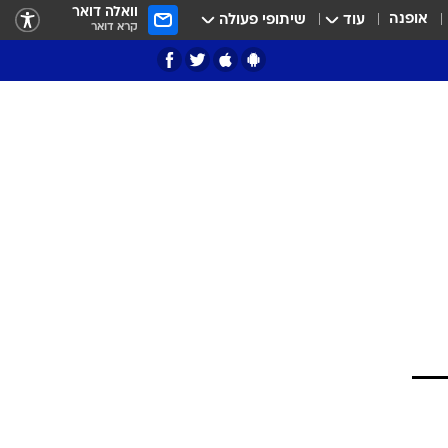
וואלה דואר
אופנה
עוד
שיתופי פעולה
קרא דואר
ציון 3
דאבל דריבל
י