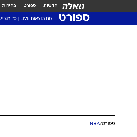
חדשות
ספורט
בחירות
ספורט
לוח תוצאות LIVE
כדורגל יש
ליגת העל Winner
סטט' ליגת
גביע המדי
גביע הטוט
שגרירים
נבחרות י
ליגה לאומ
ליגה א'
ספורט
/
NBA