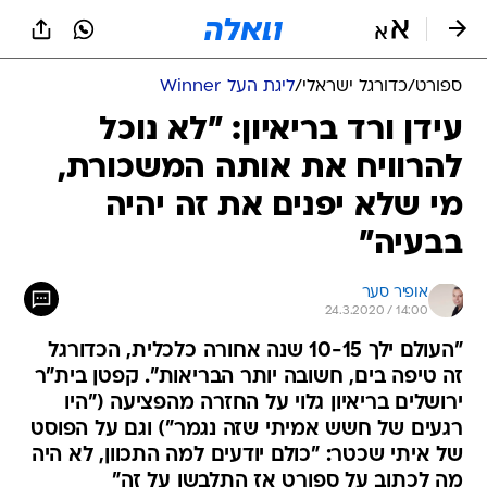
ספורט
/
כדורגל ישראלי
/
ליגת העל Winner
עידן ורד בריאיון: "לא נוכל
להרוויח את אותה המשכורת,
מי שלא יפנים את זה יהיה
בבעיה"
אופיר סער
24.3.2020 / 14:00
"העולם ילך 10-15 שנה אחורה כלכלית, הכדורגל
זה טיפה בים, חשובה יותר הבריאות". קפטן בית"ר
ירושלים בריאיון גלוי על החזרה מהפציעה ("היו
רגעים של חשש אמיתי שזה נגמר") וגם על הפוסט
של איתי שכטר: "כולם יודעים למה התכוון, לא היה
מה לכתוב על ספורט אז התלבשו על זה"