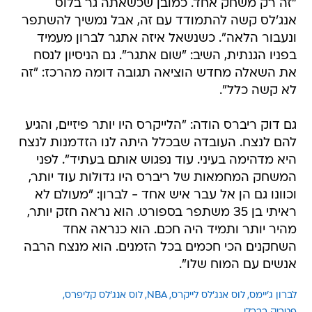
"זה רק משחק אחד. כמובן שכשאתה גר בלוס
אנג'לס קשה להתמודד עם זה, אבל נמשיך להשתפר
ונעבור הלאה". כשנשאל איזה אתגר לברון מעמיד
בפניו הגנתית, השיב: "שום אתגר". גם הניסיון לנסח
את השאלה מחדש הוציאה תגובה דומה מהרכז: "זה
לא קשה כלל".
גם דוק ריברס הודה: "הלייקרס היו יותר פיזיים, והגיע
להם לנצח. העובדה שבכלל היתה לנו הזדמנות לנצח
היא מדהימה בעיני. עוד נפגוש אותם בעתיד". לפני
המשחק המחמאות של ריברס היו גדולות עוד יותר,
וכוונו גם הן אל עבר איש אחד - לברון: "מעולם לא
ראיתי בן 35 משתפר בספורט. הוא נראה חזק יותר,
מהיר יותר ותמיד היה חכם. הוא כנראה אחד
השחקנים הכי חכמים בכל הזמנים. הוא מנצח הרבה
אנשים עם המוח שלו".
לברון ג'יימס
לוס אנג'לס לייקרס
NBA
לוס אנג'לס קליפרס