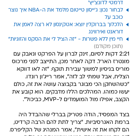
דרמטי לדונצ'יץ'
לבחור נכון: ג'ייסון טייטום מלמד את ה-NBA איך נוצר
כוכב על
הלכלוך בברוקלין יוצא: אטקינסון לא רצה לאמן את
דוראנט ואירווינג
חיי מין ללא פשרות - "זה הציל לי את הסקס והזוגיות"
2:21 דקות לסיום, זינק לברון על הפרקט ונאבק עם
מונטרז הארל. דקה לאחר מכן, התייצב לפני מרכוס
מוריס בניסיון למשוך עבירת תוקף. "זה לאו דווקא
הצליח, אבל שמתי לב לזה", אמר רייג'ון רונדו.
"כשהשחקן הכי מבוגר בקבוצה עושה את זה, כולם
יעשו כמוהו. המהלכים הללו מדבקים. הוא קובע את
הקצב, אפילו מול המועמדים ל-MVP, כביכול".
בצד המפסיד, הודה פטריק בברלי שההבדל היה
ברמת האגרסיביות. "צריך לתת להם הרבה קרדיט,
הם לקחו את זה אישית", אמר המנהיג של הקליפרס.