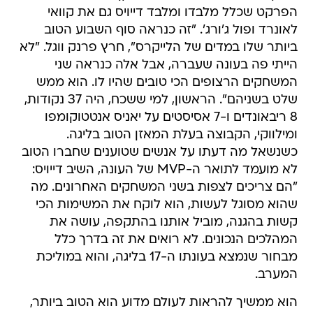
הפרקט שכלל מלבדו ומלבד דייויס גם את קוואי
לאונרד ופול ג'ורג'. "זה כנראה סוף השבוע הטוב
ביותר שלו במדים של הלייקרס", חרץ פרנק ווגל. "לא
הייתי פה בעונה שעברה, אבל אלה כנראה שני
המשחקים הרצופים הכי טובים שהיו לו. הוא ממש
שלט בשניהם". הראשון, למי ששכח, היה 37 נקודות,
8 ריבאונדים ו-7 אסיסטים על יאניס אנטטוקומפו
ומילווקי, הקבוצה בעלת המאזן הטוב בליגה.
כשנשאל מה דעתו על אנשים שטוענים שחברו הטוב
לא מועמד לתואר ה-MVP של העונה, השיב דייויס:
"הם צריכים לצפות בשני המשחקים האחרונים. מה
שהוא מסוגל לעשות, הוא לוקח את המשימות הכי
קשות בהגנה, מוביל אותנו בהתקפה, עושה את
המהלכים הנכונים. לא רואים את זה בדרך כלל
מבחור שנמצא בעונתו ה-17 בליגה, והוא במוליכת
המערב.
הוא ממשיך להראות לעולם מדוע הוא הטוב ביותר,