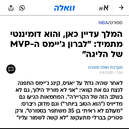
ספורט
/
NBA
המלך עדיין כאן, והוא דומיננטי
מתמיד: "לברון ג'יימס ה-MVP
של הליגה"
מערכת וואלה ספורט
9.3.2020 / 7:05
לאחר שהיה גדול על יאניס, קינג ג'יימס התפנה
לנצח גם את קוואי: "אני לא מוריד הילוך, גם לא
בשלב הזה של הקריירה". המחמאות הגיעו גם
מדייויס ("הוא הטוב ביותר") וגם מדוק ריברס:
"מעולם לא ראיתי בן 35 משתפר בספורט". ורק
פטריק בברלי מתעקש: "לא קשה לשמור עליו"