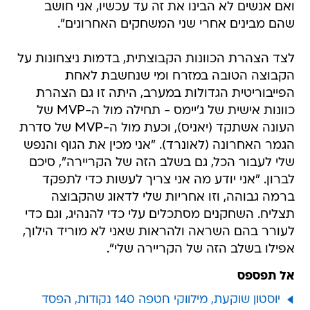
ואם אנשים לא הבינו את זה עד עכשיו, אני חושב
שהם מבינים אחרי שני המשחקים האחרונים".
לצד הצהרת הכוונות הקבוצתית, בדמות ניצחונות על
הקבוצה הטובה במזרח ומי שנחשבת לאחת
הפייבוריטית הגדולות במערב, היתה זו גם הצהרת
כוונות אישית של ג'יימס - תחילה מול ה-MVP של
העונה אשתקד (יאניס), וכעת מול ה-MVP של סדרת
הגמר האחרונה (לאונרד). "אני מכין את הגוף והנפש
שלי לעבור הכל, גם בשלב הזה של הקריירה", סיכם
לברון. "אני יודע מה אני צריך לעשות כדי לתפקד
ברמה גבוהה, וזו אחריות שלי לדאוג שהקבוצה
תצליח. השחקנים מסתכלים עלי כדי להנהיג, וגם כדי
לעורר בהם השראה ולהראות שאני לא מוריד הילוך,
אפילו בשלב הזה של הקריירה שלי".
אל תפספס
יוסטון שוקעת, מילווקי חטפה 140 נקודות, הפסד