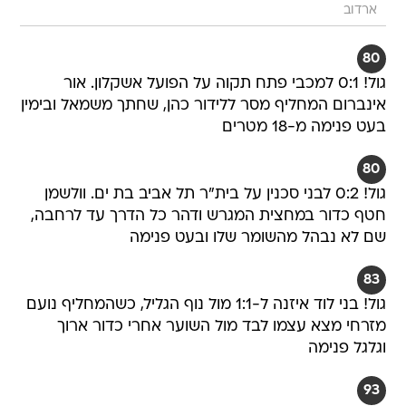
ארדוב
80
גול! 0:1 למכבי פתח תקוה על הפועל אשקלון. אור
אינברום המחליף מסר ללידור כהן, שחתך משמאל ובימין
בעט פנימה מ-18 מטרים
80
גול! 0:2 לבני סכנין על בית"ר תל אביב בת ים. וולשמן
חטף כדור במחצית המגרש ודהר כל הדרך עד לרחבה,
שם לא נבהל מהשומר שלו ובעט פנימה
83
גול! בני לוד איזנה ל-1:1 מול נוף הגליל, כשהמחליף נועם
מזרחי מצא עצמו לבד מול השוער אחרי כדור ארוך
וגלגל פנימה
93