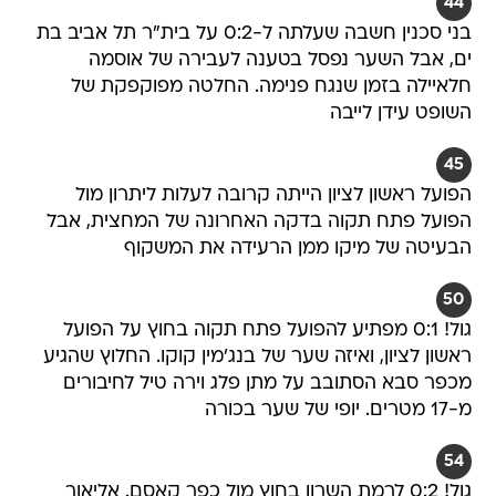
44
בני סכנין חשבה שעלתה ל-0:2 על בית"ר תל אביב בת
ים, אבל השער נפסל בטענה לעבירה של אוסמה
חלאיילה בזמן שנגח פנימה. החלטה מפוקפקת של
השופט עידן לייבה
45
הפועל ראשון לציון הייתה קרובה לעלות ליתרון מול
הפועל פתח תקוה בדקה האחרונה של המחצית, אבל
הבעיטה של מיקו ממן הרעידה את המשקוף
50
גול! 0:1 מפתיע להפועל פתח תקוה בחוץ על הפועל
ראשון לציון, ואיזה שער של בנג'מין קוקו. החלוץ שהגיע
מכפר סבא הסתובב על מתן פלג וירה טיל לחיבורים
מ-17 מטרים. יופי של שער בכורה
54
גול! 0:2 לרמת השרון בחוץ מול כפר קאסם. אליאור