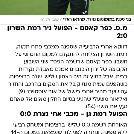
/
בני סכנין במומנטום נהדר. מהראן ראדי
קובי אליהו
מ.ס. כפר קאסם - הפועל ניר רמת השרון
2:0
דווקא אחרי הרביעייה שספגה ממכבי פתח תקוה,
רמת השרון הצליחה להתקדם למקום החמישי על
חשבון כפר קאסם שרשמה הפסד שני השבוע.
הקבוצה של ירון הוכנבוים אמנם מאבדת נקודות
בבית, אבל בחוץ זה היה ניצחון שלישי שלה ברציפות,
כשהפעם עמית מגוז קיבל את המקום בהרכב והחזיר
עם שער מהיר אחרי בישול של אור אוסטוינד (9)
ואליאור משעלי שהגיע בסיום החלון מאום אל פאחם
נעץ את השני (54).
הפועל רמת גן - מכבי אחי נצרת 0:0
האורחת רשמה 0:0 שלישי ברציפות ומשחק רביעי
ללא ספיגה, ונותרה לפני לוד שנמצאת במקום ה-14