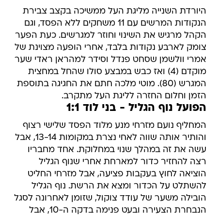
היורדת השנייה מליגת העל ממשיכה בקצב צבירת
הנקודות המרשים עם 11 משחקים ללא הפסד, וגם
הקהל מרגיש את השינוי וחוזר למגרשים. כעת הפער
צומק לארבע נקודות בלבד, אחרי הופעה מצוינת של
אמרי וולשמן שסחט פנדל וסידר למהראן ראדי שער
מוקדם (4) ואז כבש במבצע סולו שהחל במחצית
המגרש (80). מוטי מלכה חתם את החגיגה בתוספת
הזמן וחלום החזרה לליגת העל מתקרב.
הפועל נוף הגליל - בני לוד 1:1
המחליף נועם מזרחי מנע מלוד הפסד שלישי רצוף
והותיר אותה שווה לאחי נצרת במקומות 13-14, אבל
עשה את זה במהלך שנוי במחלוקת. אחד מחבריו
רצה להחזיר כדור למארחת אחרי שנוף הגליל
הוציאה לחוץ בעקבות פציעה, אבל מזרחי החליט
להשתלט על הכדור ומצא את הרשת. נוף הגליל
הובילה משער של עודד צוקול, שזומן לאחרונה לסגל
הנבחרת הצעירה ובעט פנימה בדקה ה-10, אבל