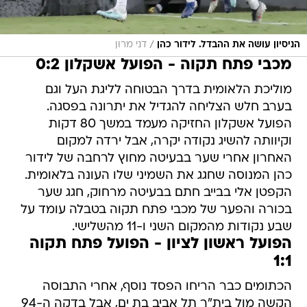
/
הניסיון עושה את ההבדל. לידור כהן
דני מרון
מכבי פתח תקוה - הפועל אשקלון 0:2
מוליכת הלאומית בדרך הבטוחה לליגת העל וגם
בערב חלש הצליחה להגדיל את יתרונה בפסגה.
הפועל אשקלון החזיקה מעמד במשך 80 דקות
וקיוותה להשיג נקודה יקרה, אבל ירדה למקום
האחרון אחרי שער בבעיטה מחוץ לרחבה של לידור
כהן המנוסה שחגג את השמיני שלו העונה בלאומית.
הקפטן אלי בבייב חתם בבעיטה מרחוק, חגג שער
בכורה והפער של מכבי פתח תקוה בטבלה עומד על
שבע נקודות מהמקום השני ו-11 מהשלישי.
הפועל ראשון לציון - הפועל פתח תקוה
1:1
הכתומים כבר הריחו הפסד נוסף, אחרי התבוסה
הקשה מול בית"ר תל אביב בת ים, אבל בדקה ה-94