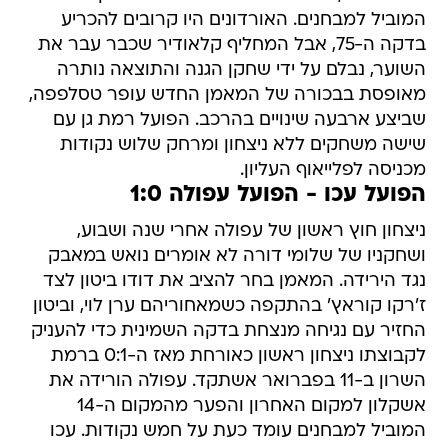
המוביל למבחנים. האורדונים היו קרובים להכריע
בדקה ה-75, אבל המחליף קלאודיר שכבר עבר את
השוער, נבלם על ידי שחקן הגנה והתוצאה נותרה
מאופסת בבכורה של המאמן החדש עופר טסלפפה,
שביצע ארבעה שינויים בהרכב. הפועל רמת גן עם
שישה משחקים ללא ניצחון ומרחק שלוש נקודות
מכניסה לפלייאוף העליון.
הפועל עכו - הפועל עפולה 1:0
ניצחון חוץ ראשון של עפולה אחרי שנה ושבוע,
ושחקניו של שלומי דורה לא אומרים נואש במאבק
נגד הירידה. המאמן בחר להציב את דודו ביטון לצד
ז'רקו קוראץ' בהתקפה כשמאחוריהם ערן לוי, וביטון
החזיר עם נגיחה מנצחת בדקה השמינית כדי להעניק
לקבוצתו ניצחון ראשון כאורחת מאז ה-0:1 ברמת
השרון ב-11 בפברואר אשתקד. עפולה הורידה את
אשקלון למקום האחרון והפער מהמקום ה-14
המוביל למבחנים עומד כעת על חמש נקודות. עכו