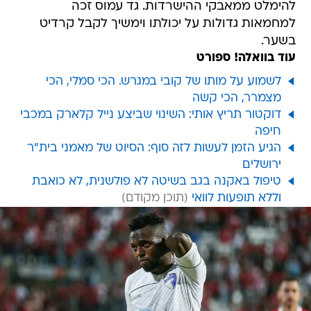
להימלט ממאבקי ההישרדות. גד עמוס זכה
למחמאות גדולות על יכולתו וימשיך לקבל קרדיט
בשער.
עוד בוואלה! ספורט
לשמוע על מותו של קובי במגרש. הכי סמלי, הכי
מצמרר, הכי קשה
דוקטור תריץ אותי: השינוי שביצע נייל קלארק במכבי
חיפה
הגיע הזמן לעשות לזה סוף: הסיוט של מאמני בית"ר
ירושלים
טיפול באקנה בגב בשיטה לא פולשנית, לא כואבת
וללא תופעות לוואי