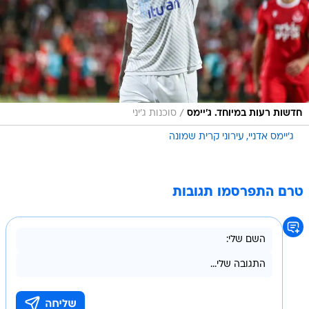
/
חדשות רעות במיוחד. ג'יימס
סוכנות ג'יני
ג'יימס אדניי
עירוני קרית שמונה
טרם התפרסמו תגובות