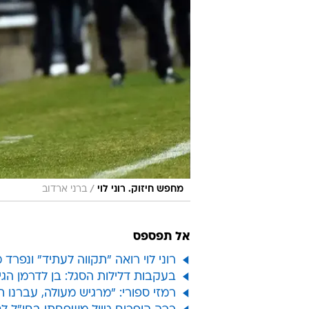
/
מחפש חיזוק. רוני לוי
ברני ארדוב
אל תפספס
רוני לוי רואה "תקווה לעתיד" ונפרד
בעקבות דלילות הסגל: בן לדרמן הג
רמזי ספורי: "מרגיש מעולה, עברנו 