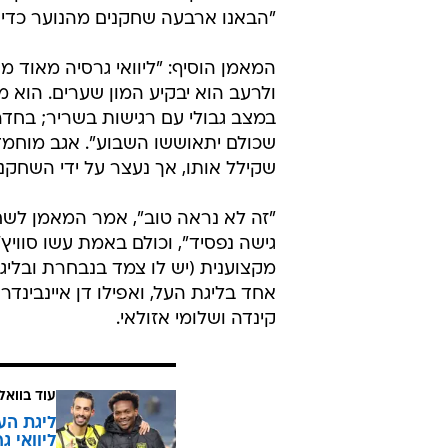
"הבאנו ארבעה שחקנים מהנוער כדי 
המאמן הוסיף: "ליוואי גרסיה מאוד מוכ
ולרעב הוא יבקיע המון שערים. הוא 
במצב גבולי עם רגישות בשריר; בחדר 
שכולם יתאוששו השבוע". אגב מוחמד,
שקילל אותו, אך נעצר על ידי השחקני
"זה לא נראה טוב", אמר המאמן לשחק
גישה נפסיד", וכולם באמת עשו סוויץ'
מקצוענית (יש לו צמד בנבחרת ובליג
אחד בליגת העל, ואפילו דן איינבינ
קינדה ושלומי אזולאי.
עוד בוואל
ליוואי 