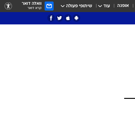
וואלה דואר
אופנה
עוד
שיתופי פעולה
קרא דואר
ציון 3
דאבל דריבל
י