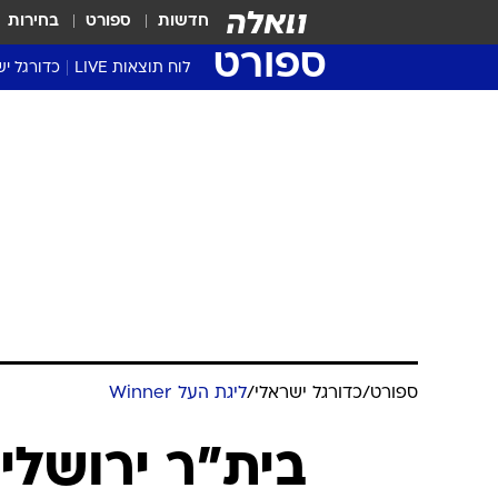
חדשות
ספורט
בחירות
ספורט
לוח תוצאות LIVE
כדורגל יש
ליגת העל Winner
סטט' ליגת
גביע המדי
גביע הטוט
שגרירים
נבחרות י
ליגה לאומ
ליגה א'
ספורט
/
כדורגל ישראלי
/
ליגת העל Winner
בית"ר ירושלי