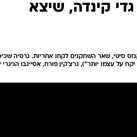
גדי קינדה, שיצא
ענפים נוספים
לוח שידורים
החידה של ספור
ארכיון מדורים
כתבו לנו
זס סיטי, שאר השחקנים לקחו אחריות. גרסיה שכיכ
 על עצמו יותר"), גרצ'קין פורח, אסייגבו הניגרי י