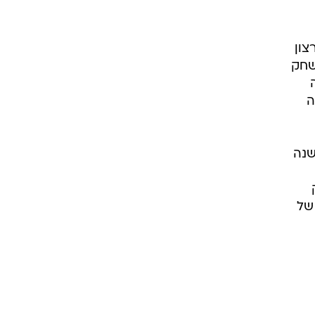
צון
שחק
ה
שנה
של