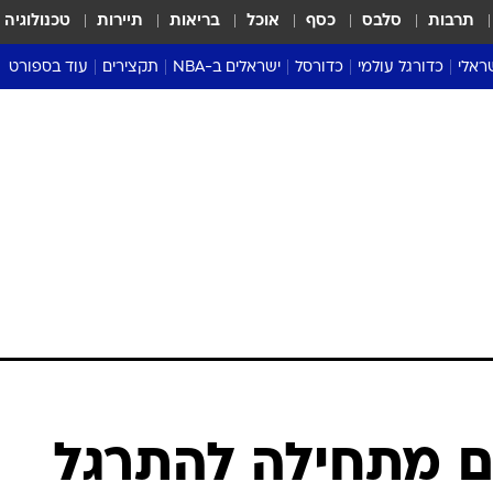
תרבות
סלבס
כסף
אוכל
בריאות
תיירות
טכנולוגיה
ראלי
כדורגל עולמי
כדורסל
ישראלים ב-NBA
תקצירים
עוד בספורט
ליגה אנגלית
ליגת העל
דני אבדיה
מונדיאל 2026
 העל
ליגה ספרדית
דאבל דריבל
NBA
נה
ליגה איטלקית
יורוליג וכדורסל אירופי
טבלאות
ו
ליגה גרמנית
ליגה לאומית
פודקאסטים
ליגה צרפתית
נבחרות ישראל בכדורסל
מסכמים מחזור
שראל
ליגת האלופות
כדורסל נשים
אבא של שבת
ית
הליגה האירופית
מעל הטבעת
דרום אמריקה
סערה בממלכה
טניס
טראש טוק
ספורט אמריקא
ם מתחילה להתרגל
פוקר