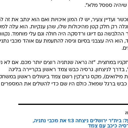
שיהיה ספסל מלא".
שר ועדיין צעיר, יש לו המון איכויות ואם הוא ינתב את זה לר
מגלה רק חלק קטן מהיכולות שלו, שהן ענקיות. הוא עלה למ
ההלבשה גם דיוגו ורדסקה היה חולה וגם עלי מוחמד. נקווה
 הוא היה עצבני בסיום וניסה להתעמת עם אוהד מכבי נתני
ם.
ניו במחצית. "זה נראה שנתניה רוצים יותר מכם. אם לא נ
, בדרך לניצחון. גרסיה כבש צמד ראשון בקריירה בליגה
ת מילואים), מקס גרצ'קין רשם צמד בישולים ראשון במשחק
דר כבש ברגל שמאל. כולם היו שם כדי להשלים את המספרים 
ה
ליגת העל: בית"ר ירושלים ניצחה 1:3 את מכבי נתניה,
גרסיה כיכב עם צמד