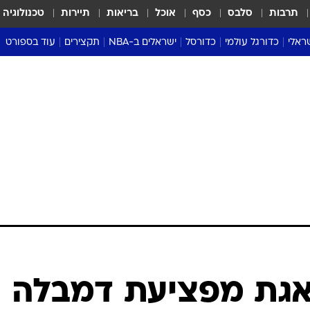
תרבות
סלבס
כסף
אוכל
בריאות
תיירות
טכנולוגיה
ראלי
כדורגל עולמי
כדורסל
ישראלים ב-NBA
תקצירים
עוד בספורט
ליגה אנגלית
ליגת העל
דני אבדיה
מונדיאל 2026
 העל
ליגה ספרדית
דאבל דריבל
NBA
נה
ליגה איטלקית
יורוליג וכדורסל אירופי
טבלאות
ו
ליגה גרמנית
ליגה לאומית
פודקאסטים
ליגה צרפתית
נבחרות ישראל בכדורסל
מסכמים מחזור
שראל
ליגת האלופות
כדורסל נשים
אבא של שבת
ית
הליגה האירופית
מעל הטבעת
דרום אמריקה
סערה בממלכה
טניס
טראש טוק
ספורט אמריקא
אגת מפציעת דמבלה
פוקר