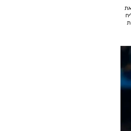
את
יח
ת