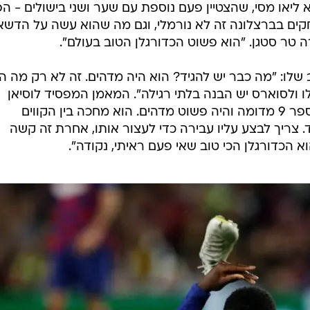
 ליאו מסי, שהצטיין פעם נוספת עם שער ושני בישולים - ה
ה-700 במועדון. "700 משחקים בברצלונה זה לא נורמלי, וגם מה שהוא עשה על הד
 טר סטגן. "הוא פשוט הכדורגלן הטוב בעולם".
 שלו: "מה כבר יש להגיד? הוא היה מדהים. זה לא רק מה ה
ו ולסוארס יש הבנה בלתי רגילה". המאמן המפסיד לוסיאן
פאבר נאלץ להודות: "מסי שיחק כמספר 9 מדומה והיה פשוט מדהים. הוא מחכה בין הקווים
צריך לבצע עליו עבירה כדי לעצור אותו, אחרת זה קשה
 הכדורגלן הכי טוב שאי פעם ראיתי, נקודה".