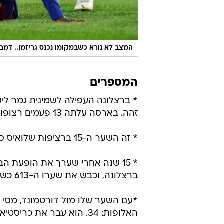
המצב לא נורא כשבמקומו נכנס גריזמן.. דמב
המספרים
זהה. בארסה עלתה 13 פעמים רצופות מהמקום הראשון בבית.
* זה השער ה-15 ברציפות שלואיס סוארס כובש בליגת האלופות, שהוא שער ביתי בקאמפ נואו.
ברצלונה, וכבש את שערו ה-613 כשחקן בארסה. זה שערו העשירי העונה: 8 בליגה, שניים בצ'מפיונס.
*עם השער שלו מול דורטמונד, מסי 
האלופות: 34. הוא עבר את כריסטיאנו רונאלדו (33) ואת ראול (33).