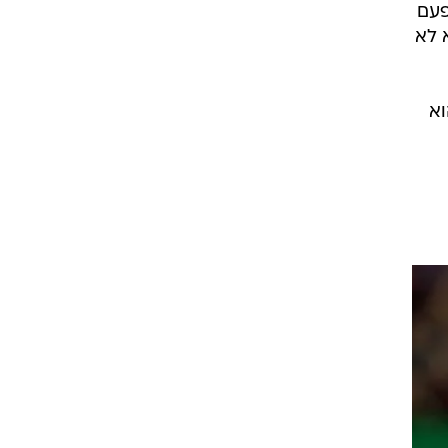
פעם
שא לא
וא