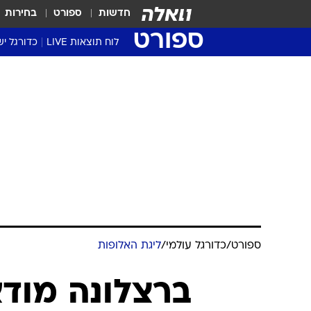
חדשות
ספורט
בחירות
ספורט
לוח תוצאות LIVE
כדורגל יש
ליגת העל Winner
סטט' ליגת
גביע המדי
גביע הטוט
שגרירים
נבחרות י
ליגה לאומ
ליגה א'
ספורט
/
כדורגל עולמי
/
ליגת האלופות
ברצלונה מוד