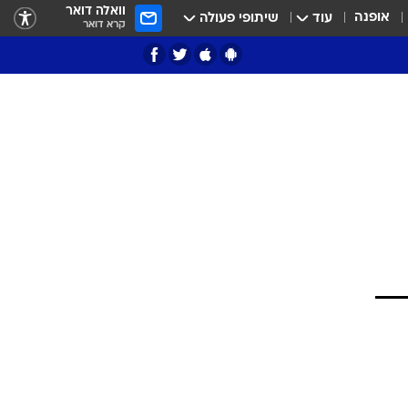
וואלה דואר
אופנה
עוד
שיתופי פעולה
קרא דואר
ציון 3
דאבל דריבל
י