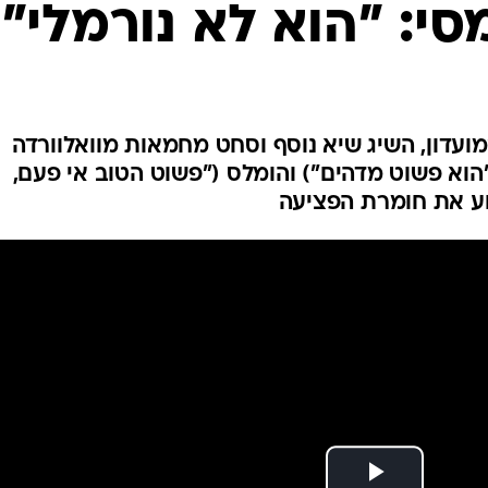
ענפים נוספים
י: "הוא לא נורמלי"
לוח שידורים
החידה של ספור
ארכיון מדורים
כתבו לנו
עוש נצץ במשחקו ה-700 במועדון, השיג שיא נוסף וסחט מחמאות מוואלוורדה
"הוא פשוט מדהים") והומלס ("פשוט הטוב אי פעם,
וע את חומרת הפציעה