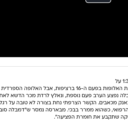
ברצלונה אומנם גברה אמש (רביעי) 1:3 על
דורטמונד והעפילה לשמינית גמר ליגת האלופות בפעם ה-16 ברציפות, אבל האלופה הספרדית
בלה נפצע הערב פעם נוספת, ונאלץ לרדת מכר הדשא לאח
וא נאנק מכאבים. הקשר הצרפתי נחת בצורה לא טובה על רגלו
הרפואי, כשהוא ממרר בבכי. מבארסה נמסר ש"דמבלה סוב
דיקה שתקבע את חומרת הפציעה".