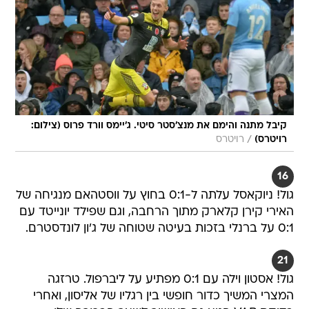
קיבל מתנה והימם את מנצ'סטר סיטי. ג'יימס וורד פרוס (צילום:
/
רויטרס)
רויטרס
16
גול! ניוקאסל עלתה ל-0:1 בחוץ על ווסטהאם מנגיחה של
האירי קירן קלארק מתוך הרחבה, וגם שפילד יונייטד עם
0:1 על ברנלי בזכות בעיטה שטוחה של ג'ון לונדסטרם.
21
גול! אסטון וילה עם 0:1 מפתיע על ליברפול. טרזגה
המצרי המשיך כדור חופשי בין רגליו של אליסון, ואחרי