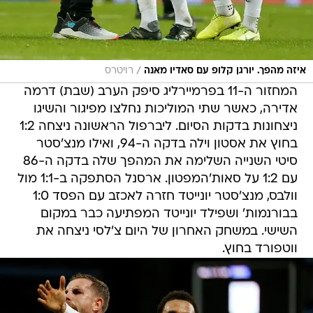
/
איזה מהפך. יורגן קלופ עם סאדיו מאנה
רויטרס
המחזור ה-11 בפרמיירליג סיפק הערב (שבת) דרמה
אדירה, כאשר שתי המוליכות נחלצו מפיגור והשיגו
ניצחונות בדקות הסיום. ליברפול הראשונה ניצחה 1:2
בחוץ את אסטון וילה בדקה ה-94, ואילו מנצ'סטר
סיטי השנייה השלימה את המהפך שלה בדקה ה-86
עם 1:2 על סאות'המפטון. ארסנל הסתפקה ב-1:1 מול
וולבס, מנצ'סטר יונייטד חזרה לאכזב עם הפסד 1:0
בבורנמות' ושפילד יונייטד המפתיעה כבר במקום
השישי. במשחק האחרון של היום צ'לסי ניצחה את
ווטפורד בחוץ.