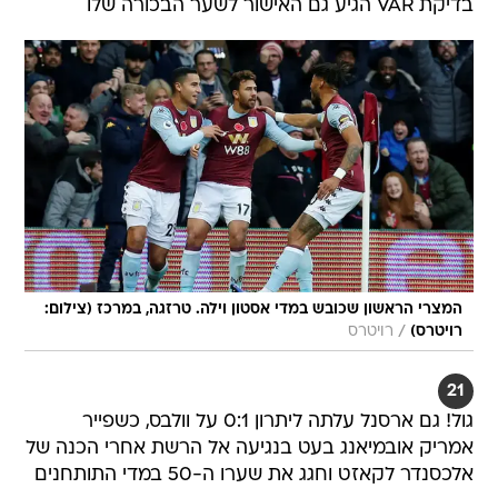
בדיקת VAR הגיע גם האישור לשער הבכורה שלו
המצרי הראשון שכובש במדי אסטון וילה. טרזגה, במרכז (צילום:
/
רויטרס)
רויטרס
21
גול! גם ארסנל עלתה ליתרון 0:1 על וולבס, כשפייר
אמריק אובמיאנג בעט בנגיעה אל הרשת אחרי הכנה של
אלכסנדר לקאזט וחגג את שערו ה-50 במדי התותחנים