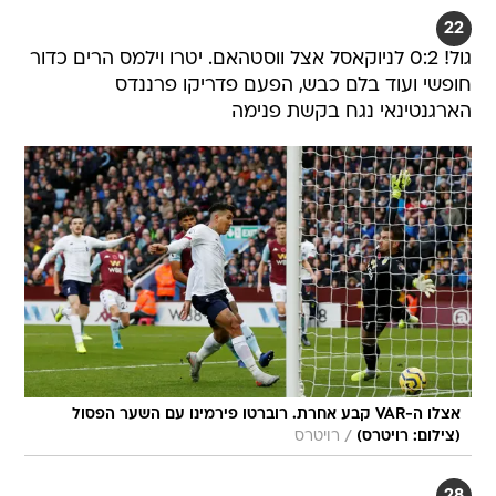
22
גול! 0:2 לניוקאסל אצל ווסטהאם. יטרו וילמס הרים כדור
חופשי ועוד בלם כבש, הפעם פדריקו פרננדס
הארגנטינאי נגח בקשת פנימה
אצלו ה-VAR קבע אחרת. רוברטו פירמינו עם השער הפסול
/
(צילום: רויטרס)
רויטרס
28