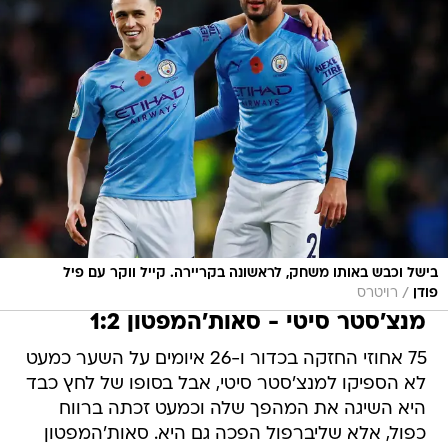
בישל וכבש באותו משחק, לראשונה בקריירה. קייל ווקר עם פיל
/
פודן
רויטרס
מנצ'סטר סיטי - סאות'המפטון 1:2
75 אחוזי החזקה בכדור ו-26 איומים על השער כמעט
לא הספיקו למנצ'סטר סיטי, אבל בסופו של לחץ כבד
היא השיגה את המהפך שלה וכמעט זכתה ברווח
כפול, אלא שליברפול הפכה גם היא. סאות'המפטון