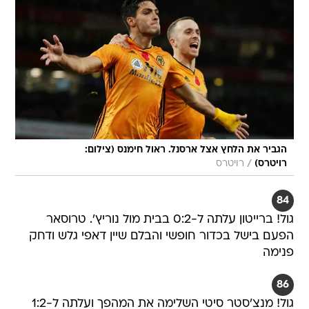
הגביר את הלחץ אצל ארסנל. ראול חימנס (צילום:
/
רויטרס)
רויטרס
84
גול! ברייטון עלתה ל-0:2 בבית מול נוריץ'. טרוסאר
הפעם בישל בכדור חופשי והבלם שיין דאפי גלש ודחק
פנימה
86
גול! מנצ'סטר סיטי השלימה את המהפך ועלתה ל-1:2