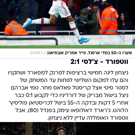
/
שערו ה-50 במדי ארסנל. פייר אמריק אובמיאנג
רויטרס
ווטפורד - צ'לסי 2:1
ניצחון ליגה חמישי ברציפות לפרנק למפארד ושחקניו
והם עלו למקום השלישי לפחות עד המשחק של
לסטר סיטי אצל קריסטל פאלאס מחר. טמי אברהם
ניצל בישול מבריק של ז'ורז'יניו כדי לקבוע 0:1 כבר
אחרי 5 דקות ובדקה ה-55 בישל לכריסטיאן פוליסיץ'
הלוהט. ג'רארד דאולופאו צימק בפנדל (80), אבל
ווטפורד האומללה עדיין ללא ניצחון.