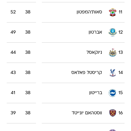
11
סאות'המפטון
38
52
12
אברטון
38
49
13
ניוקאסל
38
44
14
קריסטל פאלאס
38
43
15
ברייטון
38
41
16
ווסטהאם יונייטד
38
39