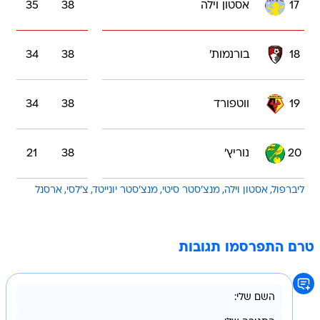
17
אסטון וילה
38
35
18
בורנמות'
38
34
19
ווטפורד
38
34
20
נוריץ'
38
21
ליברפול
אסטון וילה
מנצ'סטר סיטי
מנצ'סטר יונייטד
צ'לסי
ארסנל
טרם התפרסמו תגובות