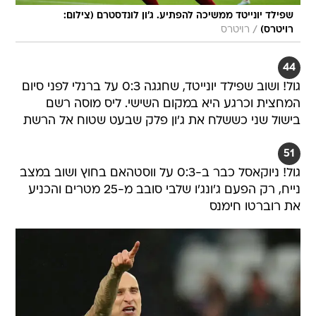
שפילד יונייטד ממשיכה להפתיע. ג'ון לונדסטרם (צילום:
/
רויטרס)
רויטרס
44
גול! ושוב שפילד יונייטד, שחגגה 0:3 על ברנלי לפני סיום
המחצית וכרגע היא במקום השישי. ליס מוסה רשם
בישול שני כששלח את ג'ון פלק שבעט שטוח אל הרשת
51
גול! ניוקאסל כבר ב-0:3 על ווסטהאם בחוץ ושוב במצב
נייח, רק הפעם ג'ונג'ו שלבי סובב מ-25 מטרים והכניע
את רוברטו חימנס