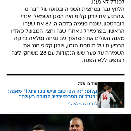
לפנדל לא נענו.
הלחץ גבר במחצית השנייה ובסופו של דבר מי
שהרגיע את יורגן קלופ היה המגן השמאלי אנדי
רוברטסון, שנגח פנימה בדקה ה-87 את שערו
הראשון בפרמיירליג אחרי שנה וחצי. המבשל סאדיו
מאנה השלים את המהפך עם נגיחה נפלאה בדקה
הרביעית של תוספת הזמן, ויורגן קלופ חגג את
השמירה על פער שש הנקודות עם 28 משחקי ליגה
רצופים ללא הפסד.
עוד בוואלה
קלופ: "זה הכי טוב שיש בכדורגל!" מאנה:
"בגלל זה הפרמיירליג הטובה בעולם"
לכתבה המלאה