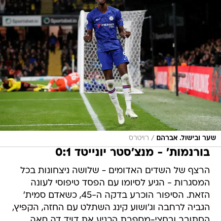
/
שער ובישול. אברהם
רויטרס
בורנמות' - מנצ'סטר יונייטד 0:1
הרצף של השדים האדומים - שלושה ניצחונות בכל
המסגרות - הגיע לסיומו עם הפסד טיפוסי לעונה
הזאת. הסיפור הוכרע בדקה ה-45, כשאדם סמית'
הגביה לרחבה וג'ושוע קינג השתלט עם החזה, הקפיץ,
הסתובב ובחצי-מספרת הכניע את דויד דה חאה.