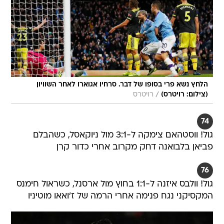
הלחץ נשא פרי בסופו של דבר. סרחיו אגוארו לאחר השוויון
/
(צילום: רויטרס)
רויטרס
74
גול! ווסטהאם צימקה ל-3:1 מול ניוקאסל, כשהבלם
פביאן בלבואנה דחק מקרוב אחרי כדור קרן
76
גול! וולבס איזנה ל-1:1 בחוץ מול ארסנל, כשראול חימנס
המקסיקני נגח פנימה אחרי הרמה של ז'ואאו מוטיניו