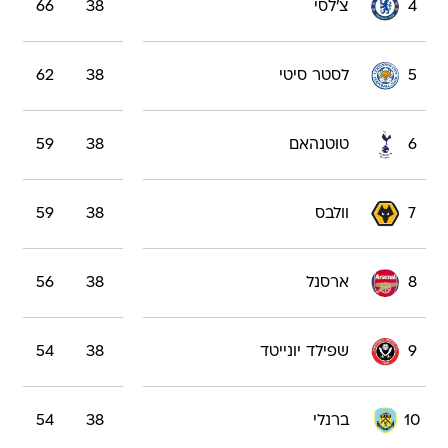
4
צ'לסי
38
66
5
לסטר סיטי
38
62
6
טוטנהאם
38
59
7
וולבס
38
59
8
ארסנל
38
56
9
שפילד יונייטד
38
54
10
ברנלי
38
54