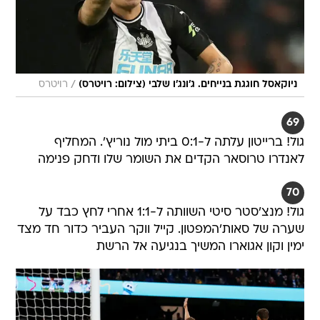
/
ניוקאסל חוגגת בנייחים. ג'ונג'ו שלבי (צילום: רויטרס)
רויטרס
69
גול! ברייטון עלתה ל-0:1 ביתי מול נוריץ'. המחליף
לאנדרו טרוסאר הקדים את השומר שלו ודחק פנימה
70
גול! מנצ'סטר סיטי השוותה ל-1:1 אחרי לחץ כבד על
שערה של סאות'המפטון. קייל ווקר העביר כדור חד מצד
ימין וקון אגוארו המשיך בנגיעה אל הרשת