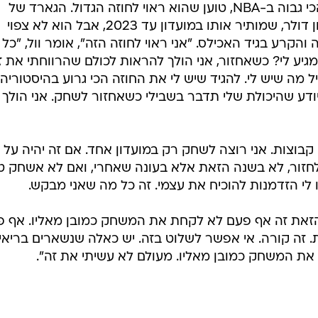
* ג'ון וול, אחד השחקנים עם השכר הכי גבוה ב-NBA, טוען שהוא ראוי לחוזה הגדול. הגארד של
וושינגטון חתם על חוזה של 207 מיליון דולר, שמותיר אותו במועדון עד 2023, אבל הוא לא צפוי
רע בגיד האכילס. "אני ראוי לחוזה הזה", אומר וול, "כל
יע לי? כשאחזור, אני הולך להראות לכולם שהרווחתי את ז
מה שיש לי. להגיד שיש לי את החוזה הכי גרוע בהיסטוריה
 אני יודע שהיכולת שלי תדבר בשבילי כשאחזור לשחק. אני הולך
וצות. אני רוצה לשחק רק במועדון אחד. אם זה יהיה על
לחזור, לא בשנה הזאת אלא בעונה שאחרי, ואם לא אשחק טו
נו לי הזדמנות להוכיח את עצמי. זה כל מה שאני מבקש.
הזאת זה אף פעם לא לקחת את המשחק כמובן מאליו. אף פ
ת. זה קורה. אי אפשר לשלוט בזה. יש כאלה שנשארים בריאי
את המשחק כמובן מאליו. מעולם לא עשיתי את זה".