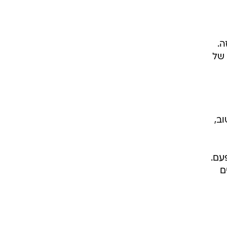
ה.
 של
ב,
עם.
ם