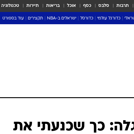
תרבות
סלבס
כסף
אוכל
בריאות
תיירות
טכנולוגיה
ראלי
כדורגל עולמי
כדורסל
ישראלים ב-NBA
תקצירים
עוד בספורט
ליגה אנגלית
ליגת העל
דני אבדיה
מונדיאל 2026
 העל
ליגה ספרדית
דאבל דריבל
NBA
נה
ליגה איטלקית
יורוליג וכדורסל אירופי
טבלאות
ו
ליגה גרמנית
ליגה לאומית
פודקאסטים
ליגה צרפתית
נבחרות ישראל בכדורסל
מסכמים מחזור
שראל
ליגת האלופות
כדורסל נשים
אבא של שבת
ית
הליגה האירופית
מעל הטבעת
דרום אמריקה
סערה בממלכה
טניס
טראש טוק
ספורט אמריקא
לה: כך שכנעתי את
פוקר