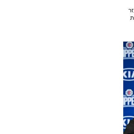
דו, כשעזר
ת