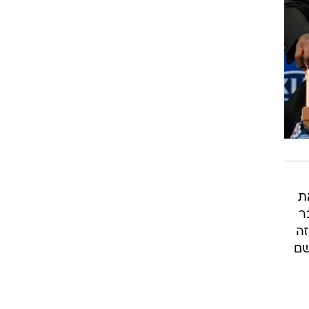
ת
ר
זה
שם