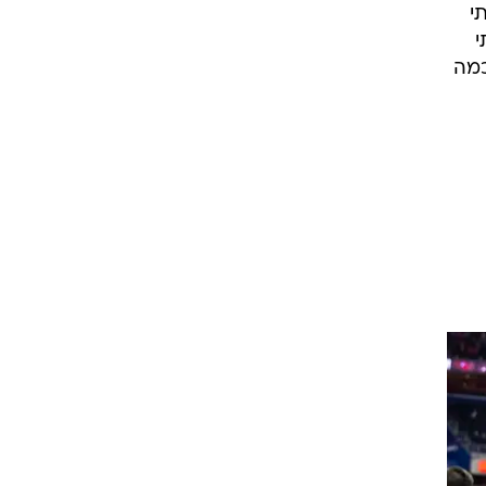
י
י
כמה