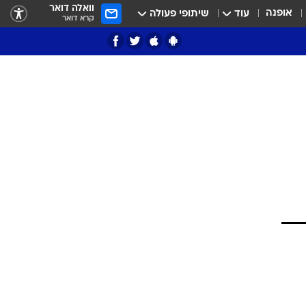
וואלה דואר
אופנה
עוד
שיתופי פעולה
קרא דואר
ציון 3
דאבל דריבל
י