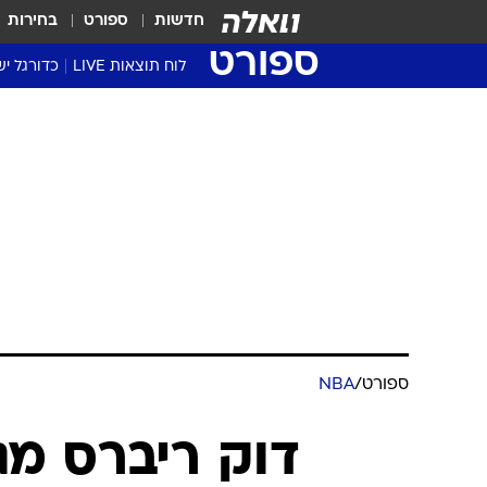
חדשות
ספורט
בחירות
ספורט
לוח תוצאות LIVE
כדורגל יש
ליגת העל Winner
סטט' ליגת
גביע המדי
גביע הטוט
שגרירים
נבחרות י
ליגה לאומ
ליגה א'
ספורט
/
NBA
דוק ריברס מג