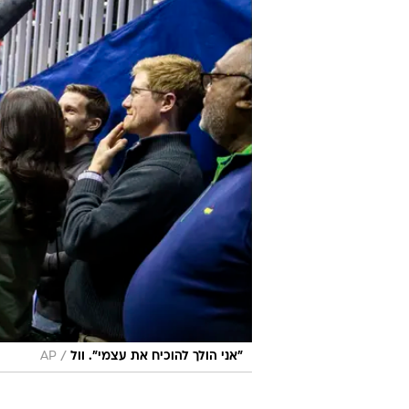
/
"אני הולך להוכיח את עצמי". וול
AP