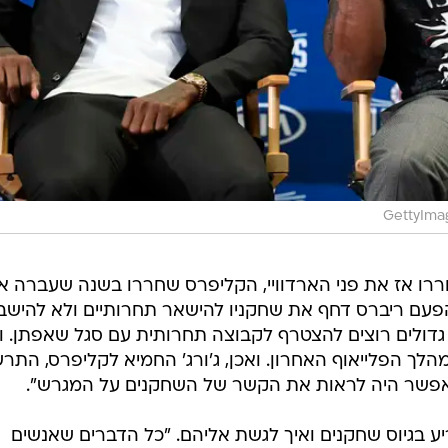
GettyIma
שחררו אז את פני הארדוויי, הקליפרס שחררו בשנה שעברה א
גם הפעם ריברס דחף את שחקניו להישאר תחרותיים ולא להישב
ם גדולים רוצים להצטרף לקבוצה תחרותית עם סגל שאפתן. ו
הלך הפלייאוף האחרון. ואכן, ג'ורג' החמיא לקליפרס, התר
אפשר היה לראות את הקשר של השחקנים על המגרש".
ע בגיוס שחקנים ואיך לגשת אליהם. "כל הדברים שאנשים