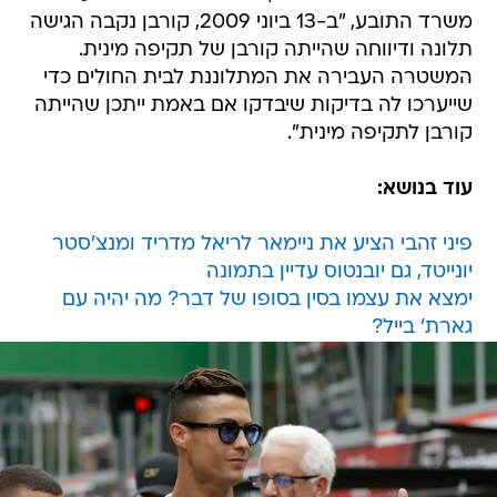
משרד התובע, "ב-13 ביוני 2009, קורבן נקבה הגישה
תלונה ודיווחה שהייתה קורבן של תקיפה מינית.
המשטרה העבירה את המתלוננת לבית החולים כדי
שייערכו לה בדיקות שיבדקו אם באמת ייתכן שהייתה
קורבן לתקיפה מינית".
עוד בנושא:
פיני זהבי הציע את ניימאר לריאל מדריד ומנצ'סטר
יונייטד, גם יובנטוס עדיין בתמונה
ימצא את עצמו בסין בסופו של דבר? מה יהיה עם
גארת' בייל?