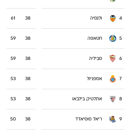
4
ולנסיה
38
61
5
חטאפה
38
59
6
סביליה
38
59
7
אספניול
38
53
8
אתלטיק בילבאו
38
53
9
ריאל סוסיאדד
38
50