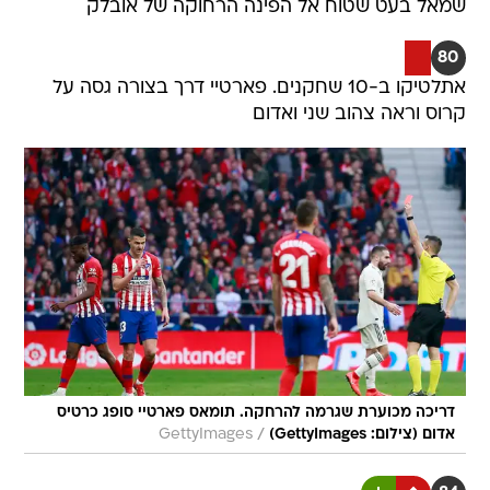
שמאל בעט שטוח אל הפינה הרחוקה של אובלק
80
אתלטיקו ב-10 שחקנים. פארטיי דרך בצורה גסה על
קרוס וראה צהוב שני ואדום
דריכה מכוערת שגרמה להרחקה. תומאס פארטיי סופג כרטיס
/
אדום (צילום: GettyImages)
GettyImages