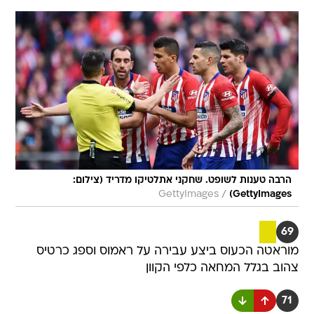
הרבה טענות לשופט. שחקני אתלטיקו מדריד (צילום:
/
GettyImages
GettyImages)
69
מוראטה הכעוס ביצע עבירה על ראמוס וספג כרטיס
צהוב בגלל המחאה כלפי הקוון
71