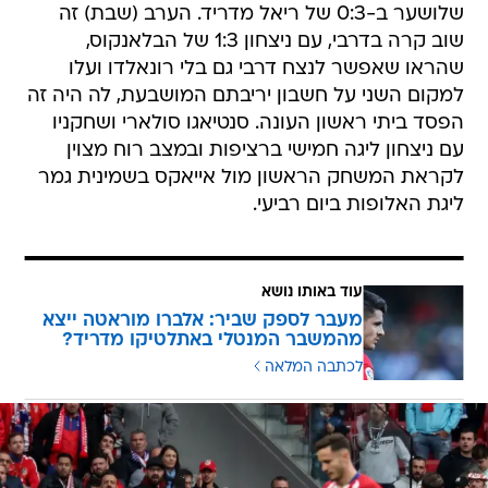
שלושער ב-0:3 של ריאל מדריד. הערב (שבת) זה
שוב קרה בדרבי, עם ניצחון 1:3 של הבלאנקוס,
שהראו שאפשר לנצח דרבי גם בלי רונאלדו ועלו
למקום השני על חשבון יריבתם המושבעת, לה היה זה
הפסד ביתי ראשון העונה. סנטיאגו סולארי ושחקניו
עם ניצחון ליגה חמישי ברציפות ובמצב רוח מצוין
לקראת המשחק הראשון מול אייאקס בשמינית גמר
ליגת האלופות ביום רביעי.
עוד באותו נושא
מעבר לספק שביר: אלברו מוראטה ייצא
מהמשבר המנטלי באתלטיקו מדריד?
לכתבה המלאה