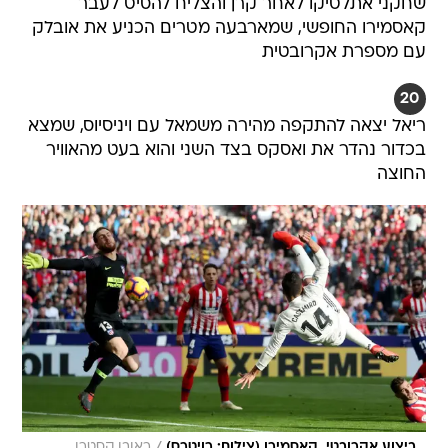
שחקני אתלטיקו לאחר קרן והצליח להסיט לעבר
קאסמירו החופשי, שמארבעה מטרים הכניע את אובלק
עם מספרת אקרובטית
20
ריאל יצאה להתקפה מהירה משמאל עם ויניסיוס, שמצא
בכדור נהדר את ואסקס בצד השני והוא בעט מהאוויר
החוצה
/
ביצוע אקרובטי. קאסמירו (צילום: רויטרס)
ראובן קסטרו