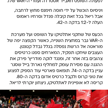
לפעולה השופט חאבייר אסטרדה ועוזרי ה-VAR שלו.
ויניסיוס הוכשל על ידי חוסה חימנס מחוץ לרחבה,
אבל ריאל בכל זאת קיבלה פנדל וסרחיו ראמוס
העלה ל-1:2 בדקה ה-42.
הכעס של שחקני אתלטיקו על השופט ועל מערכת
ה-VAR גבר במחצית השנייה, כאשר הקפצה יפה של
מוראטה אל הרשת נפסלה בגלל נבדל קטנטן.
העצבים שיחקו תפקיד, המארחים ספגו כרטיסים
צהובים בזה אחר זה, ומנגד לוקה מודריץ' פירק את
ההגנה עם מסירת עומק למחליף גארת' בייל שסגר
עניין בדקה ה-74. תומאס פארטיי עוד הספיק לפצוע
את טוני קרוס ולקבל כרטיס אדום בדקה ה-80.
קריסה לא אופיינית לאתלטיקו, ניצחון יוקרתי לריאל.