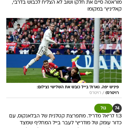
מוראטה סיים את חלקו ושוב לא הצליח לכבוש בדרבי,
קאליניץ' במקומו
פיניש יפה. גארת' בייל כובש את השלישי (צילום:
/
רויטרס)
רויטרס
74
גול
1:3 לריאל מדריד. מתפרצת קטלנית של הבלאנקוס, עם
כדור עומק של מודריץ' לעבר בייל המחליף שמצד