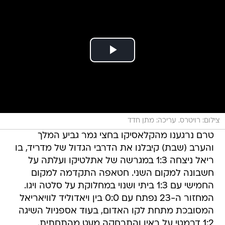
צילום: רויטרס. עריכה: מתן חדד
טרם נרגענו מהקלאסיקו בחצי גמר גביע המלך
והערב (שבת) קיבלנו את הדרבי הגדול של מדריד, בו
ריאל ניצחה 1:3 במגרשה של אתלטיקו ועלתה על
חשבונה למקום השני. חטאפה התקדמה למקום
החמישי עם 1:3 ביתי ושנוי במחלוקת על סלטה ויגו.
המחזור ה-23 נפתח עם 0:0 בין ויאדוליד לוויאריאל
המסובכת מתחת לקו האדום, בעוד אספניול השיגה
1:2 דרמטי על ראיו והתרחקה מעט מהתחתית.