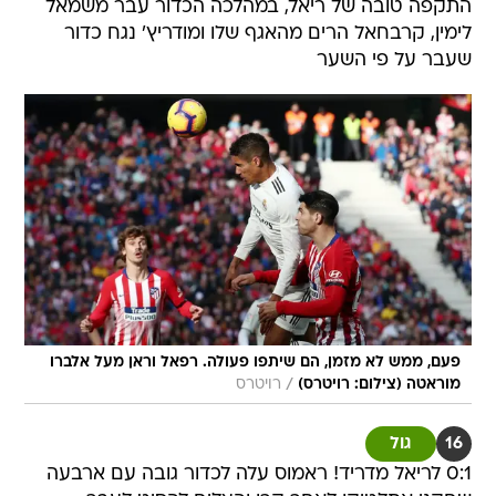
התקפה טובה של ריאל, במהלכה הכדור עבר משמאל
לימין, קרבחאל הרים מהאגף שלו ומודריץ' נגח כדור
שעבר על פי השער
פעם, ממש לא מזמן, הם שיתפו פעולה. רפאל וראן מעל אלברו
/
מוראטה (צילום: רויטרס)
רויטרס
16
גול
0:1 לריאל מדריד! ראמוס עלה לכדור גובה עם ארבעה