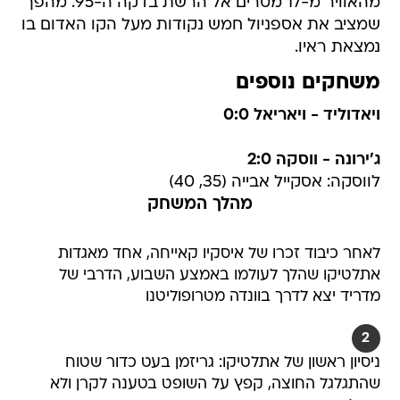
מהאוויר מ-17 מטרים אל הרשת בדקה ה-95. מהפך
שמציב את אספניול חמש נקודות מעל הקו האדום בו
נמצאת ראיו.
משחקים נוספים
ויאדוליד - ויאריאל 0:0
ג'ירונה - ווסקה 2:0
לווסקה: אסקייל אבייה (35, 40)
מהלך המשחק
לאחר כיבוד זכרו של איסקיו קאייחה, אחד מאגדות
אתלטיקו שהלך לעולמו באמצע השבוע, הדרבי של
מדריד יצא לדרך בוונדה מטרופוליטנו
2
ניסיון ראשון של אתלטיקו: גריזמן בעט כדור שטוח
שהתגלגל החוצה, קפץ על השופט בטענה לקרן ולא