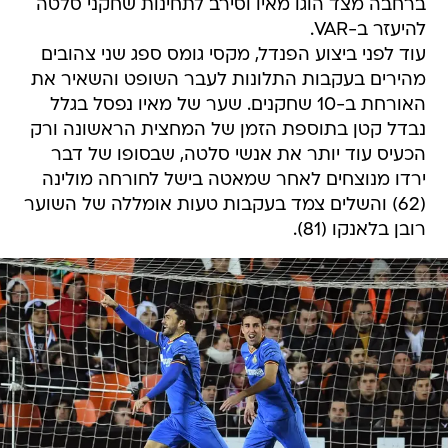
ברחבה מצד הוגו מאיו וסירב לתחינות שחקני סלטה
להיעזר ב-VAR.
עוד לפני ביצוע הפנדל, מקסי גומס ספג שני צהובים
מהירים בעקבות התלונות לעבר השופט והשאיר את
האורחת ב-10 שחקנים. שער של מאיו נפסל בגלל
נבדל קטן בתוספת הזמן של המחצית הראשונה ורק
הכעיס עוד יותר את אנשי סלטה, שבסופו של דבר
ירדו מנוצחים לאחר שמאטה בישל לחורחה מולינה
(62) והשלים צמד בעקבות טעות אומללה של השוער
רובן בלאנקו (81).