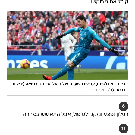
קיבל את מבוקשו
כיכב באתלטיקו, עכשיו בשערה של ריאל. טיבו קורטואה (צילום:
/
רויטרס)
רויטרס
6
רגילון נפצע ונזקק לטיפול, אבל התאושש במהרה
11