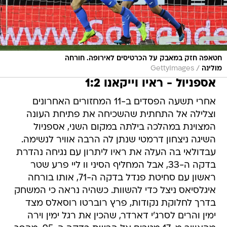
חטאפה חזק במאבק על הכרטיסים לאירופה. חורחה
/
מולינה
GettyImages
אספניול - ראיו וייקאנו 1:2
אחרי תשעה הפסדים ב-11 המחזורים האחרונים
וצלילה אל התחתית שהשכיחה את פתיחת העונה
המצוינת במהלכה בילתה במקום השני, אספניול
השיגה ניצחון דרמטי שנתן לה הרבה אוויר לנשימה.
עבדולאי בה העלה את ראיו ליתרון עם נגיחה נהדרת
בדקה ה-33, אבל המחליף הסיני וו ליי פרע שטר
ראשון עם סחיטת פנדל בדקה ה-71, אותו בורחה
איגלסיאס ניצל כדי להשוות. כשהיה נראה כי המשחק
בדרך לחלוקת נקודות, פרץ רוברטו רוסאלס מצד
ימין והרים לסרג'י דארדר, שהכין את רגל ימין וירה