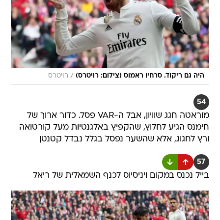
/
היה גם ריקוד. סרחיו ראמוס (צילום: רויטרס)
רויטרס
54
מוראטה חגג שוויון, אבל ה-VAR פסל. כדור ארוך של
חימנס הגיע לחלוץ, שהקפיץ באלגנטיות מעל קורטואה
ורץ לחגוג, אלא שהשער נפסל בגלל נבדל קטנטן
57
בייל נכנס במקום ויניסיוס לכנף השמאלית של ריאל